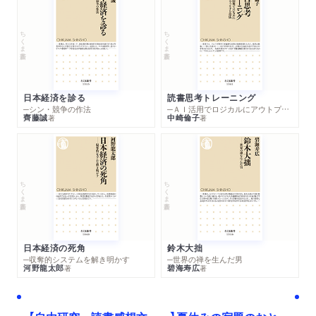
ちくま新書
ちくま新書
日本経済を診る
読書思考トレーニング
─シン・競争の作法
─ＡＩ活用でロジカルにアウトプットする技法
齊藤誠
中崎倫子
著
著
ちくま新書
ちくま新書
日本経済の死角
鈴木大拙
─収奪的システムを解き明かす
─世界の禅を生んだ男
河野龍太郎
碧海寿広
著
著