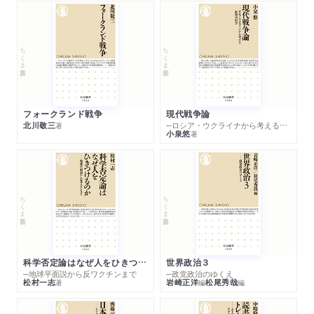
ちくま新書
ちくま新書
フォークランド戦争
現代戦争論
北川敬三
─ロシア・ウクライナから考える世界の行方
著
小泉悠
著
ちくま新書
ちくま新書
科学否定論はなぜ人をひきつけるのか
世界政治３
─地球平面説から反ワクチンまで
─政党政治のゆくえ
松村一志
岩崎正洋
松尾秀哉
著
編
編