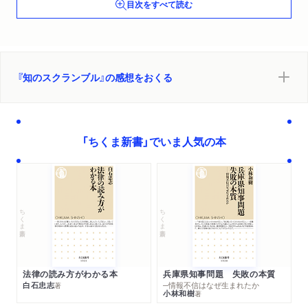
目次をすべて読む
教育の複雑さ・微妙さを伝えたい
体育におけるコーチングの可能性
心理学で「子育て」を支援する
砂糖の地理学）
３ 世界を動かす力―理学の思考（生きた地球を探る―火山地質
『知のスクランブル』の感想をおくる
学の魅力
数学は宇宙の謎を解くか
巨大データが実現する人間の知
「ちくま新書」でいま人気の本
ウイスキーの物理学
生命をデザインする
植物を化学する）
ちくま新書
ちくま新書
法律の読み方がわかる本
兵庫県知事問題 失敗の本質
白石忠志
─情報不信はなぜ生まれたか
著
小林和樹
著