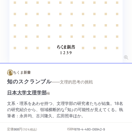
ちくま新書
知のスクランブル
——文理的思考の挑戦
日本大学文理学部
編
文系・理系をあわせ持つ、文理学部の研究者たちが結集。18名
の研究紹介から、領域横断的な「知」の可能性が見えてくる。執
筆者：永井均、古川隆久、広田照幸ほか。
円
定価
ISBN
968
（10％税込）
978-4-480-06942-9