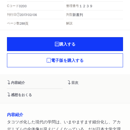
Cコード
整理番号
0200
１２３９
新書判
刊行日
判型
2017/02/06
頁
ページ数
解説
288
購入する
電子版を購入する
内容紹介
目次
感想をおくる
内容紹介
タコツボ化した現代の学問は、いまやますます細分化し、アカ
デミズムの全体像が見えにくくなっている。だが日本大学文理