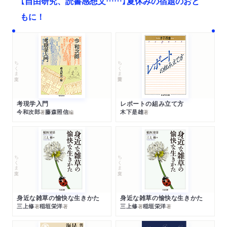
【自由研究、読書感想文……】夏休みの宿題のおと
もに！
ちくま文庫
ちくま学芸文庫
考現学入門
レポートの組み立て方
今和次郎
藤森照信
木下是雄
著
編
著
ちくま文庫
ちくま文庫
身近な雑草の愉快な生きかた
身近な雑草の愉快な生きかた
三上修
稲垣栄洋
三上修
稲垣栄洋
著
著
著
著