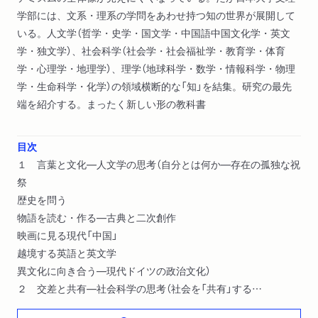
学部には、文系・理系の学問をあわせ持つ知の世界が展開して
いる。人文学（哲学・史学・国文学・中国語中国文化学・英文
学・独文学）、社会科学（社会学・社会福祉学・教育学・体育
学・心理学・地理学）、理学（地球科学・数学・情報科学・物理
学・生命科学・化学）の領域横断的な「知」を結集。研究の最先
端を紹介する。まったく新しい形の教科書
目次
１ 言葉と文化―人文学の思考（自分とは何か―存在の孤独な祝
祭
歴史を問う
物語を読む・作る―古典と二次創作
映画に見る現代「中国」
越境する英語と英文学
異文化に向き合う―現代ドイツの政治文化）
２ 交差と共有―社会科学の思考（社会を「共有」する
悲しみをわかちあう