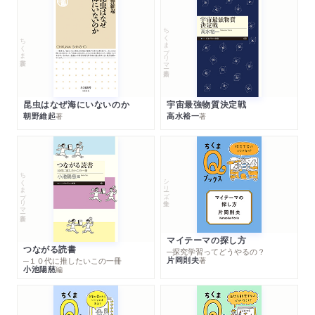
ちくまプリマー新書
ちくま新書
昆虫はなぜ海にいないのか
宇宙最強物質決定戦
朝野維起
高水裕一
著
著
ちくまプリマー新書
シリーズ・全集
マイテーマの探し方
つながる読書
─探究学習ってどうやるの？
片岡則夫
著
─１０代に推したいこの一冊
小池陽慈
編