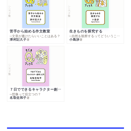
シリーズ・全集
シリーズ・全集
苦手から始める作文教室
生きものを探究する
─文章が書けたらいいことはある？
─自然を観察するってどういうこと？
津村記久子
小島渉
著
著
シリーズ・全集
７日でできるキャラクター創作入門
─想像って役立つの？
名取佐和子
著