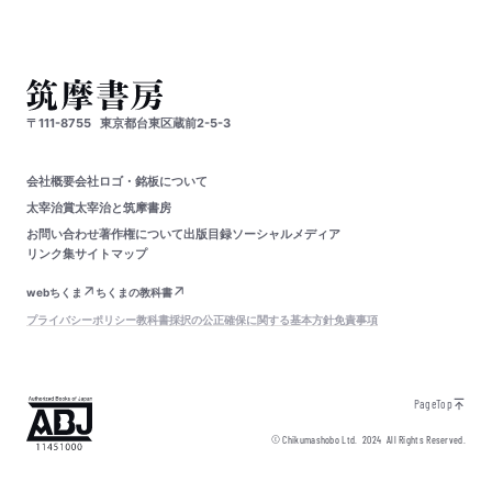
〒111-8755
東京都台東区蔵前2-5-3
会社概要
会社ロゴ・銘板について
太宰治賞
太宰治と筑摩書房
お問い合わせ
著作権について
出版目録
ソーシャルメディア
リンク集
サイトマップ
webちくま
ちくまの教科書
プライバシーポリシー
教科書採択の公正確保に関する基本方針
免責事項
PageTop
© Chikumashobo Ltd.
2024
All Rights Reserved.