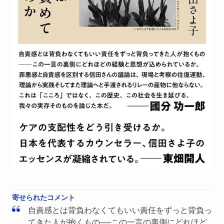
WEB
2025/04/29
ない
リアルサウンド ブックで紹介されました。（評者：古賀史
４ 第三者の介入
健さん）「カオスでしかない世界を説明する「極限の言葉」と
最良の第三者は、父であるべき／キーワードの整理
は」
第４章 逆算の育児
新聞
2025/04/26
１ 子どもとは何か
朝日新聞「中村佑子の新書速報！」で紹介されました。「悩
アルコール依存症とフェミニズムの合流／年代のはじめの孤立
める人の盾となる強靱な思考」
／ＡＣの親のように、じゃない育児／子どもという存在
２ 親の言葉による支配
新聞
2025/03/23
読売新聞で紹介されました。（評者：東畑開人さん）「根幹
親の暴言／自立という言葉／人に迷惑をかけずに生きることは
に支配 心の謎解き」
できない／家族と差別／加害と被害をひっくり返す／普遍的な
価値を利用する支配
新聞
2025/03/21
３ 幸せでいる義務
毎日新聞「ブックウオッチング」で紹介されました。
抑圧移譲／強迫的なケア／子どもの前では幸せでいる義務があ
る／閉ざされた家族／幸せなふりをする
４ とりかえしはつく
寄せられたコメント
子どもの恐怖／子ども以外の存在から支えられること／子ども
自責感とは背負わなくてもいい責任をずっと背負っ
が許せない気持ち／とりかえしがつかないことはない
てきた人が抱くもの──この一言の裏側にどれほど