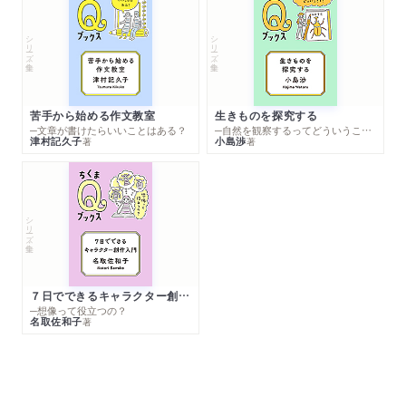
シリーズ・全集
シリーズ・全集
苦手から始める作文教室
生きものを探究する
─文章が書けたらいいことはある？
─自然を観察するってどういうこと？
津村記久子
小島渉
著
著
シリーズ・全集
７日でできるキャラクター創作入門
─想像って役立つの？
名取佐和子
著