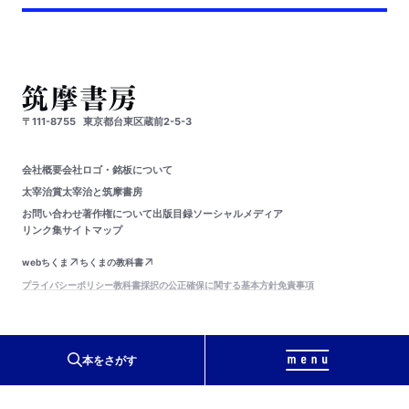
〒111-8755
東京都台東区蔵前2-5-3
会社概要
会社ロゴ・銘板について
太宰治賞
太宰治と筑摩書房
お問い合わせ
著作権について
出版目録
ソーシャルメディア
リンク集
サイトマップ
webちくま
ちくまの教科書
プライバシーポリシー
教科書採択の公正確保に関する基本方針
免責事項
PageTop
本をさがす
© Chikumashobo Ltd.
2024
All Rights Reserved.