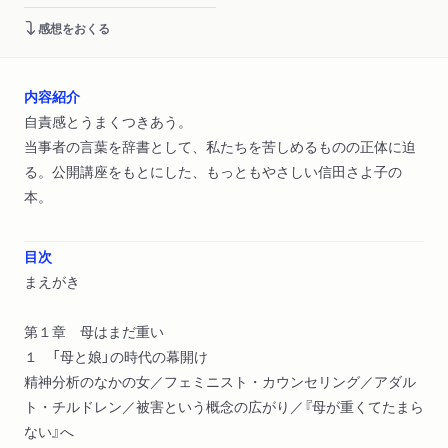
感想をおくる
内容紹介
自責感とうまくつきあう。
当事者の言葉を辞書として、私たちを苦しめるものの正体に迫
る。公開講座をもとにした、もっともやさしい信田さよ子の
本。
目次
まえがき
第１章 母はまだ重い
１ 「母と娘」の時代の幕開け
精神分析のなかの女／フェミニスト・カウンセリング／アダル
ト・チルドレン／被害という概念の広がり／『母が重くてたまら
ない』へ