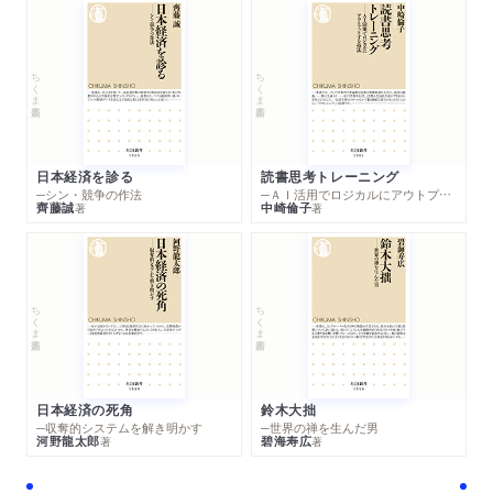
ちくま新書
ちくま新書
日本経済を診る
読書思考トレーニング
─シン・競争の作法
─ＡＩ活用でロジカルにアウトプットする技法
齊藤誠
中崎倫子
著
著
ちくま新書
ちくま新書
日本経済の死角
鈴木大拙
─収奪的システムを解き明かす
─世界の禅を生んだ男
河野龍太郎
碧海寿広
著
著