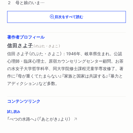
２ 母と娘のいま
母娘問題のはじまり／毒母、毒親という言葉／母の老い／自分
目次をすべて読む
の限界は甘く見積もる／亡くなった親
３ 母を俯瞰する
定義にこめたもの／母親の三大原因説／謝罪になっていない謝
著作者プロフィール
罪／母と娘は和解できない
信田さよ子
（ のぶた・さよこ ）
４ グループの力
信田 さよ子（のぶた・さよこ）：1946年、岐阜県生まれ。公認
解釈を一切しない／母親研究／言いっぱなし・聞きっぱなし／
心理師・臨床心理士。原宿カウンセリングセンター顧問。お茶
生育歴が母親研究になる／母を俯瞰する／不均衡な力関係の表
の水女子大学哲学科卒、同大学院修士課程児童学専攻修了。著
れ方／母が怖くなくなるような状態を目指す
作に『母が重くてたまらない』『家族と国家は共謀する』『暴力と
アディクション』など多数。
第２章 共依存を読みとく
１ 共依存とシステム家族論
当事者の言葉／アルコール依存症の治療現場から／システム家
コンテンツリンク
族論の登場／システム家族論の影響
試し読み
２ 支配としての共依存
「べつの水路へ」（「あとがき」より）
共依存の発展／従来の共依存理解の限界／依存ではなく支配／
「あなたのために」が不幸のはじまり／言葉が現実をつくる／母