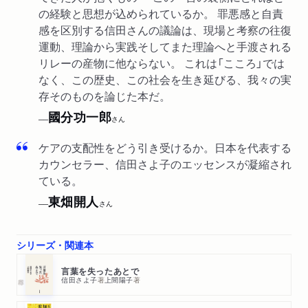
の経験と思想が込められているか。 罪悪感と自責
第５章 なぜ人は自分を責めてしまうのか
感を区別する信田さんの議論は、現場と考察の往復
１ 自責感と規範の関係
運動、理論から実践そしてまた理論へと手渡される
規範を取り込む／規範の一貫性
リレーの産物に他ならない。 これは「こころ」では
なく、この歴史、この社会を生き延びる、我々の実
２ 「すべて自分が悪い」という合理性
存そのものを論じた本だ。
感情を抱けない／子どもの文脈／たったひとつの合理性
３ 根源的受動性
國分功一郎
──
さん
子どもは責任ゼロで生まれてくる／孤独感は高級な感覚／虐待
ケアの支配性をどう引き受けるか。日本を代表する
の罪
カウンセラー、信田さよ子のエッセンスが凝縮され
４ 自責感のあらわれ
ている。
自傷はサバイバル／アディクション／接触障害／性的な問題／
反転する自責感／家族と正義／あなたは悪くない
東畑開人
──
さん
５ これからの旅へ
グループの意味／ヴィクティム・ジャーニー
シリーズ・関連本
あとがき
言葉を失ったあとで
信田さよ子
著
上間陽子
著
索引