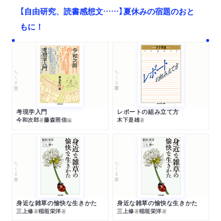
【自由研究、読書感想文……】夏休みの宿題のおと
もに！
ちくま文庫
ちくま学芸文庫
考現学入門
レポートの組み立て方
今和次郎
藤森照信
木下是雄
著
編
著
ちくま文庫
ちくま文庫
身近な雑草の愉快な生きかた
身近な雑草の愉快な生きかた
三上修
稲垣栄洋
三上修
稲垣栄洋
著
著
著
著