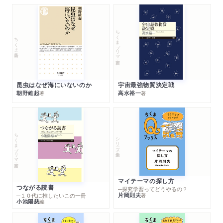
ちくまプリマー新書
ちくま新書
昆虫はなぜ海にいないのか
宇宙最強物質決定戦
朝野維起
高水裕一
著
著
ちくまプリマー新書
シリーズ・全集
マイテーマの探し方
つながる読書
─探究学習ってどうやるの？
片岡則夫
著
─１０代に推したいこの一冊
小池陽慈
編