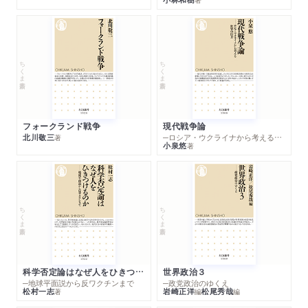
ちくま新書
ちくま新書
フォークランド戦争
現代戦争論
北川敬三
─ロシア・ウクライナから考える世界の行方
著
小泉悠
著
ちくま新書
ちくま新書
科学否定論はなぜ人をひきつけるのか
世界政治３
─地球平面説から反ワクチンまで
─政党政治のゆくえ
松村一志
岩崎正洋
松尾秀哉
著
編
編