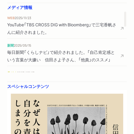
の愛のいかがわしさ／被害者権力／パターナリズム
メディア情報
３ 母と娘の共依存
母のケアが力を奪う／あなたがいないと生きていけない／女性
WEB
2025/11/23
YouTube「TBS CROSS DIG with Bloomberg」で三宅香帆さ
と共依存／共依存的な人にどう対処するか／共依存的になって
んに紹介されました。
しまうとき／被害者は無力化されているのではない／権力は状
況の定義権／支配の根幹
新聞
2025/05/15
４ 複雑化したトラウマ
毎日新聞「くらしナビ」で紹介されました。「自己肯定感と
苦しみと鈍感さ／ありふれている共依存／支配性を自覚する
いう言葉が大嫌い 信田さよ子さん、「他責」のススメ」
第３章 母への罪悪感と自責感
ラジオ
2025/05/13
１ 近代と母性愛
文化放送「大竹まこと ゴールデンラジオ！」に信田さよ子
母と娘に関する3冊／罪悪感の正体／つくられた家族像／母性
スペシャルコンテンツ
さんが出演しました。
愛のふたつの柱
２ 母のミソジニー
新聞
2025/05/11
毎日新聞で著者インタビューが掲載されました。「自己肯
精神分析にとって女とは何か／阿闍世コンプレックス／受け継
定感という言葉が大嫌い 信田さよ子さん、「他責」のスス
がれる母性信仰／ミソジニー
メ」
３ 母性愛と罪悪感・自責感
反出生主義／虐待の影響としての自責感／母性愛なんてものは