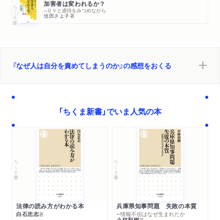
加害者は変われるか？
ちくま文庫
─ＤＶと虐待をみつめながら
信田さよ子
著
『なぜ人は自分を責めてしまうのか』の感想をおくる
「ちくま新書」でいま人気の本
ちくま新書
ちくま新書
法律の読み方がわかる本
兵庫県知事問題 失敗の本質
白石忠志
─情報不信はなぜ生まれたか
著
小林和樹
著