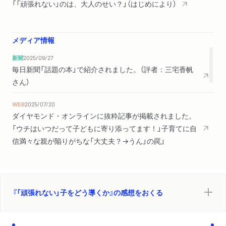
「「頑張れない」のは、大人のせい？」（はじめにより）
メディア情報
新聞
2025/09/27
毎日新聞「話題の本」で紹介されました。（評者：三宅香帆
さん）
WEB
2025/07/20
ダイヤモンド・オンラインに抜粋記事が掲載されました。
「ウチはいつだって子どもに寄り添ってます！」子育てに自
信満々な親が陥りがちな「大丈夫？→うん」の罠」
WEB
2025/07/19
ダイヤモンド・オンラインに抜粋記事が掲載されました。
「子どもの勉強を死ぬほどサポートしてるのにやる気ゼ
『「頑張れない」子をどう導くか』の感想をおくる
ロ…「頑張れない子」との賢い付き合い方とは？」
WEB
2025/06/30