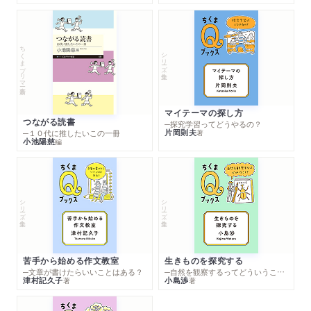
ちくまプリマー新書
シリーズ・全集
マイテーマの探し方
つながる読書
─探究学習ってどうやるの？
片岡則夫
著
─１０代に推したいこの一冊
小池陽慈
編
シリーズ・全集
シリーズ・全集
苦手から始める作文教室
生きものを探究する
─文章が書けたらいいことはある？
─自然を観察するってどういうこと？
津村記久子
小島渉
著
著