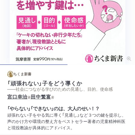
ちくま新書
「頑張れない」子をどう導くか
——社会につながる学びのための見通し、目的、使命感
宮口幸治
田中繁富
著
著
「やらない」「できない」のは、大人のせい！？
頑張れない子をやる気に導く「見通し」など３つの鍵を提示し、
声のかけ方や環境の整え方をベストセラー著者の児童精神科医
と現役教諭が具体的にアドバイス。