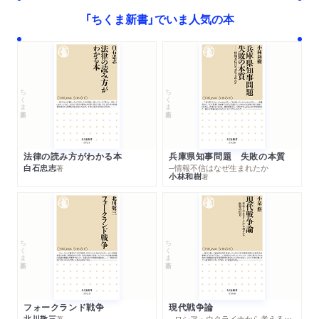
プレジデントオンラインで紹介されました。「だから子ど
「ちくま新書」でいま人気の本
もを｢天才｣と褒めるのは危ない…頭のいい子がだんだん
｢頑張れない子｣になってしまう本当の理由」
WEB
2025/06/27
ちくま新書
ちくま新書
プレジデントオンラインで紹介されました。「算数の宿題
に電卓を使ってもいい…｢ケーキの切れない非行少年たち｣
著者が説く｢やってはいけない｣親の声かけ」
法律の読み方がわかる本
兵庫県知事問題 失敗の本質
白石忠志
─情報不信はなぜ生まれたか
著
小林和樹
著
ちくま新書
ちくま新書
フォークランド戦争
現代戦争論
北川敬三
─ロシア・ウクライナから考える世界の行方
著