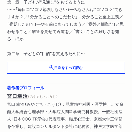
第一章 子どもが"見通し"をもてるように
……「毎日コツコツ勉強しなさい」―みなさんは"コツコツ"でき
ますか？／「分かることへのこだわり」―分かること至上主義／
「宿題したの？」―やる前に言ってしまう／「意外と簡単だ」と思
わせること／解答を見せて近道を／「書く」ことの難しさを知
る ほか
第二章 子どもの"目的"を支えるために
……勉強嫌いなのは、勉強が苦手だからではない／黒板の文字
目次をすべて読む
が写せない、漢字が覚えられないと駄目？／ミス・失敗をどう
考えるか？／記憶が苦手な子には？／「家ではいい子」は「学校
でもいい子」？／「先生は頼りないね」― 子どもの前で批判しな
著作者プロフィール
い／教育環境の変化を理解する ほか
宮口幸治
（ みやぐち・こうじ ）
宮口 幸治（みやぐち・こうじ）：児童精神科医・医学博士。立命
第三章 やる気を"使命感"に繋げるために
館大学総合心理学部・大学院人間科学研究科教授。一般社団法
……子どもたちの"やる気"と言う前に、考えたいこと／孤独に
人「日本COG-TR学会」代表理事。臨床心理士。京都大学工学部
させない／何のために勉強するかに答えられるか／学歴のた
を卒業し、建設コンサルタント会社に勤務後、神戸大学医学部
め？ 稼ぐ力のため？／みんながするから？／学びの本質が"使