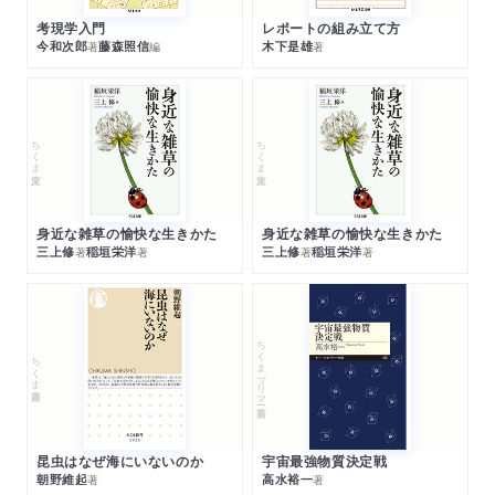
考現学入門
レポートの組み立て方
今和次郎
藤森照信
木下是雄
著
編
著
ちくま文庫
ちくま文庫
身近な雑草の愉快な生きかた
身近な雑草の愉快な生きかた
三上修
稲垣栄洋
三上修
稲垣栄洋
著
著
著
著
ちくまプリマー新書
ちくま新書
昆虫はなぜ海にいないのか
宇宙最強物質決定戦
朝野維起
高水裕一
著
著