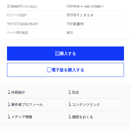
円
定価
ISBN
990
（10％税込）
978-4-480-07686-1
Cコード
整理番号
0237
１８５８
新書判
刊行日
判型
2025/05/07
頁
ページ数
解説
176
購入する
電子版を購入する
内容紹介
目次
著作者プロフィール
コンテンツリンク
メディア情報
感想をおくる