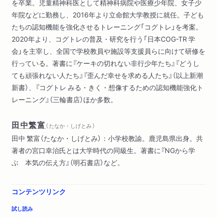
を卒業。児童精神科医として精神科病院や医療少年院、女子少
命感"に繋がる／不幸な状況から抜け出すために／大人の学びが
年院などに勤務し、2016年より立命館大学教授に就任。子ども
子どもの学びに繋がる／人から必要とされ社会と繋がるため
たちの認知機能を強化させるトレーニング「コグトレ」を考案。
に ほか
2020年より、コグトレの普及・研究を行う「日本COG-TR 学
会」を主宰し、全国で学校教員や施設等支援員らに向けて研修を
行っている。著書に『ケーキの切れない非行少年たち』『どうし
ても頑張れない人たち』『歪んだ幸せを求める人たち』（以上新潮
新書）、『コグトレ みる・きく・想像するための認知機能強化ト
レーニング』（三輪書店）ほか多数。
田中繁富
（ たなか・しげとみ ）
田中 繁富（たなか・しげとみ）：小学校教諭。鹿児島県出身。共
著者の宮口幸治氏とは大学時代の同級生。著書に『NGから学
ぶ 本気の伝え方』（明石書店）など。
コンテンツリンク
試し読み