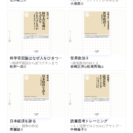
小泉悠
著
ちくま新書
ちくま新書
科学否定論はなぜ人をひきつけるのか
世界政治３
─地球平面説から反ワクチンまで
─政党政治のゆくえ
松村一志
岩崎正洋
松尾秀哉
著
編
編
ちくま新書
ちくま新書
日本経済を診る
読書思考トレーニング
─シン・競争の作法
─ＡＩ活用でロジカルにアウトプットする技法
齊藤誠
中崎倫子
著
著