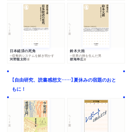
ちくま新書
ちくま新書
日本経済の死角
鈴木大拙
─収奪的システムを解き明かす
─世界の禅を生んだ男
河野龍太郎
碧海寿広
著
著
【自由研究、読書感想文……】夏休みの宿題のおと
もに！
ちくま文庫
ちくま学芸文庫