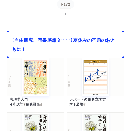
1-2/2
1
次へ
【自由研究、読書感想文……】夏休みの宿題のおと
もに！
ちくま文庫
ちくま学芸文庫
考現学入門
レポートの組み立て方
今和次郎
藤森照信
木下是雄
著
編
著