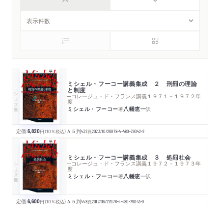
ミシェル・フーコー講義集成 ２ 刑罰の理論
と制度
シリーズ・全集
─コレージュ・ド・フランス講義１９７１－１９７２年
度
ミシェル・フーコー
八幡恵一
著
訳
定価:
6,820
円
（10％税込）
Ａ５判
432
頁
2023/10/26
978-4-480-79042-2
ミシェル・フーコー講義集成 ３ 処罰社会
シリーズ・全集
─コレージュ・ド・フランス講義１９７２－１９７３年
度
ミシェル・フーコー
八幡恵一
著
訳
定価:
6,600
円
（10％税込）
Ａ５判
448
頁
2017/06/22
978-4-480-79043-9