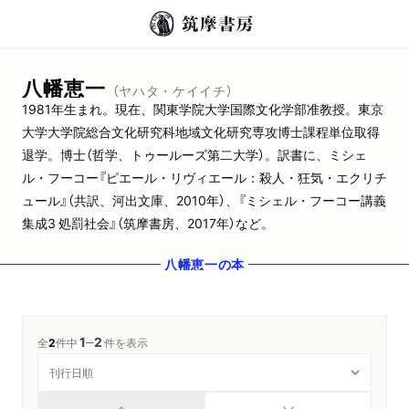
八幡恵一
（ヤハタ・ケイイチ）
1981年生まれ。現在、関東学院大学国際文化学部准教授。東京
大学大学院総合文化研究科地域文化研究専攻博士課程単位取得
退学。博士（哲学、トゥールーズ第二大学）。訳書に、ミシェ
ル・フーコー『ピエール・リヴィエール：殺人・狂気・エクリチ
ュール』（共訳、河出文庫、2010年）、『ミシェル・フーコー講義
集成3 処罰社会』（筑摩書房、2017年）など。
八幡恵一
の本
1
2
─
全
2
件中
件を表示