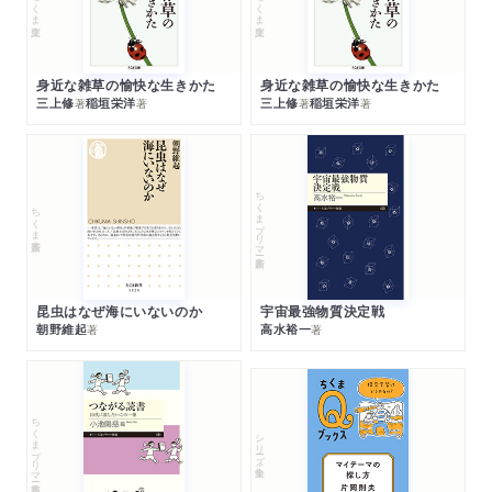
ちくま文庫
ちくま文庫
身近な雑草の愉快な生きかた
身近な雑草の愉快な生きかた
三上修
稲垣栄洋
三上修
稲垣栄洋
著
著
著
著
ちくまプリマー新書
ちくま新書
昆虫はなぜ海にいないのか
宇宙最強物質決定戦
朝野維起
高水裕一
著
著
ちくまプリマー新書
シリーズ・全集