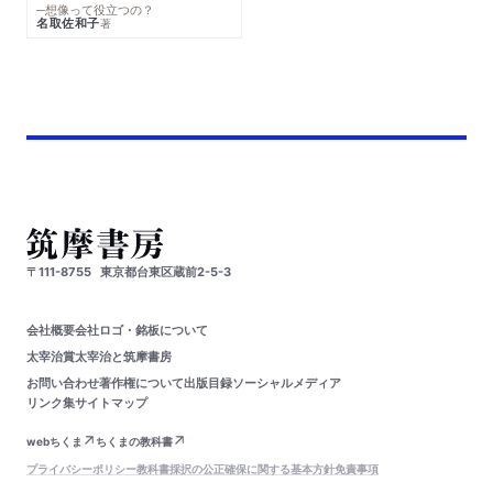
─想像って役立つの？
名取佐和子
著
〒111-8755
東京都台東区蔵前2-5-3
会社概要
会社ロゴ・銘板について
太宰治賞
太宰治と筑摩書房
お問い合わせ
著作権について
出版目録
ソーシャルメディア
リンク集
サイトマップ
webちくま
ちくまの教科書
プライバシーポリシー
教科書採択の公正確保に関する基本方針
免責事項