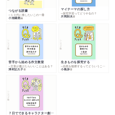
マイテーマの探し方
つながる読書
─探究学習ってどうやるの？
─１０代に推したいこの一冊
片岡則夫
著
小池陽慈
編
シリーズ・全集
シリーズ・全集
苦手から始める作文教室
生きものを探究する
─文章が書けたらいいことはある？
─自然を観察するってどういうこと？
津村記久子
小島渉
著
著
シリーズ・全集
７日でできるキャラクター創作入門