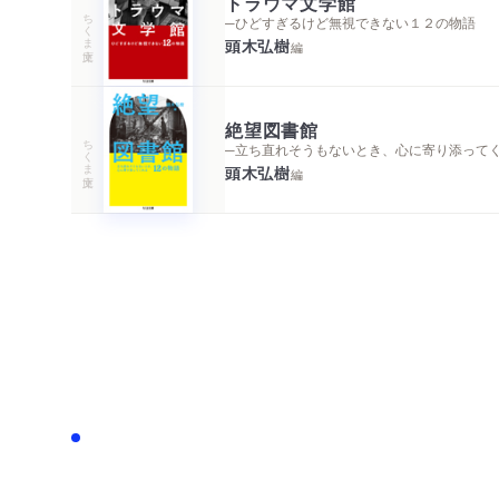
トラウマ文学館
ちくま文庫
─ひどすぎるけど無視できない１２の物語
頭木弘樹
編
絶望図書館
ちくま文庫
─立ち直れそうもないとき、心に寄り添って
頭木弘樹
編