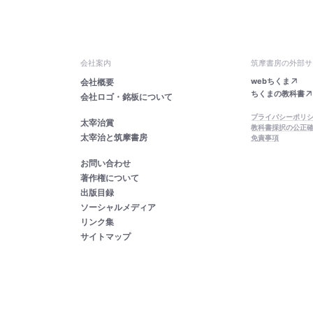
会社案内
筑摩書房の外部サ
webちくま
会社概要
ちくまの教科書
会社ロゴ・銘板について
プライバシーポリ
太宰治賞
教科書採択の公正
太宰治と筑摩書房
免責事項
お問い合わせ
著作権について
出版目録
ソーシャルメディア
リンク集
サイトマップ