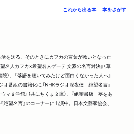
これから出る本
本をさがす
生活を送る。そのときにカフカの言葉が救いとなった
絶望名人カフカ×希望名人ゲーテ 文豪の名言対決』（草
書院）、『落語を聴いてみたけど面白くなかった人へ』
ラジオ番組の書籍化に『NHKラジオ深夜便 絶望名言』
ラウマ文学館』（共にちくま文庫）、『絶望書店 夢をあ
」の『絶望名言』のコーナーに出演中。日本文藝家協会、