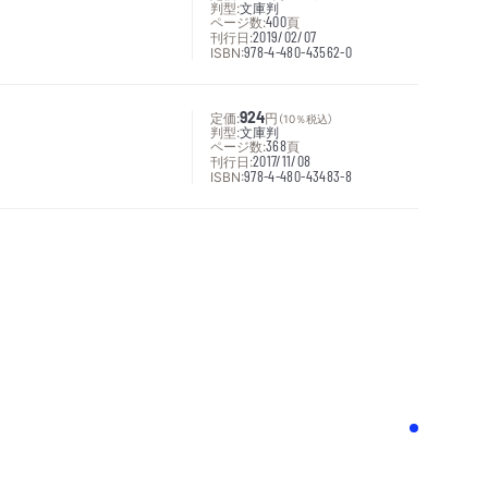
判型:
文庫判
ページ数:
400
頁
刊行日:
2019/02/07
ISBN:
978-4-480-43562-0
定価:
924
円
（10％税込）
判型:
文庫判
ページ数:
368
頁
刊行日:
2017/11/08
ISBN:
978-4-480-43483-8
次へ
！