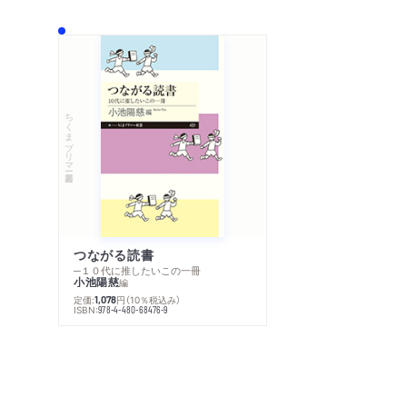
ちくまプリマー新書
つながる読書
─１０代に推したいこの一冊
小池陽慈
編
定価:
円
（10％税込み）
1,078
ISBN:
978-4-480-68476-9