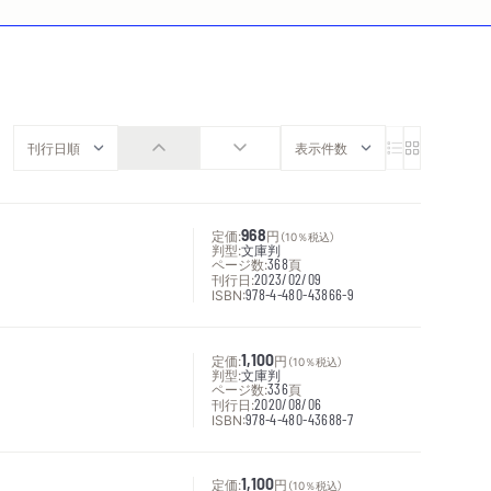
定価:
968
円
（10％税込）
判型:
文庫判
ページ数:
368
頁
刊行日:
2023/02/09
ISBN:
978-4-480-43866-9
定価:
1,100
円
（10％税込）
判型:
文庫判
ページ数:
336
頁
刊行日:
2020/08/06
ISBN:
978-4-480-43688-7
定価:
1,100
円
（10％税込）