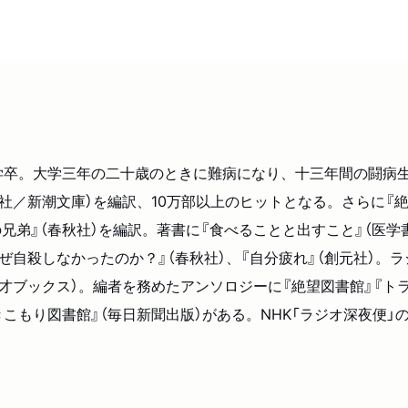
大学卒。大学三年の二十歳のときに難病になり、十三年間の闘病
新社／新潮文庫）を編訳、10万部以上のヒットとなる。さらに『
兄弟』（春秋社）を編訳。著書に『食べることと出すこと』（医学
なぜ自殺しなかったのか？』（春秋社）、『自分疲れ』（創元社）。
、三才ブックス）。編者を務めたアンソロジーに『絶望図書館』『ト
きこもり図書館』（毎日新聞出版）がある。NHK「ラジオ深夜便