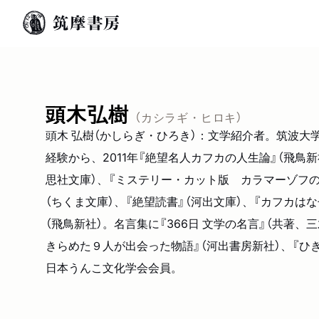
頭木弘樹
（カシラギ・ヒロキ）
頭木 弘樹（かしらぎ・ひろき）：文学紹介者。筑波
経験から、2011年『絶望名人カフカの人生論』（飛鳥
思社文庫）、『ミステリー・カット版 カラマーゾフの
（ちくま文庫）、『絶望読書』（河出文庫）、『カフカは
（飛鳥新社）。名言集に『366日 文学の名言』（共著
きらめた９人が出会った物語』（河出書房新社）、『ひ
日本うんこ文化学会会員。