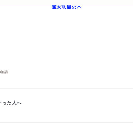
頭木弘樹
の本
の物語
かった人へ