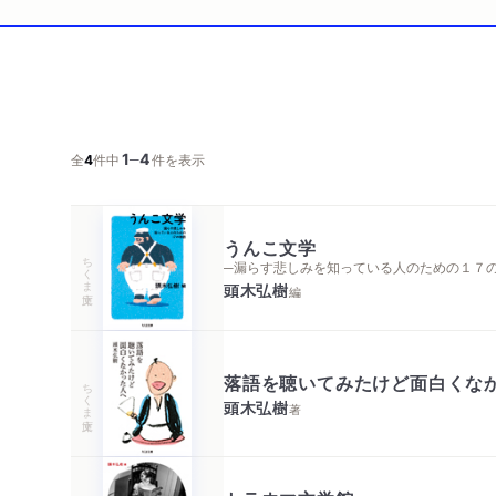
1
4
─
全
4
件中
件を表示
うんこ文学
ちくま文庫
─漏らす悲しみを知っている人のための１７
頭木弘樹
編
落語を聴いてみたけど面白くな
ちくま文庫
頭木弘樹
著