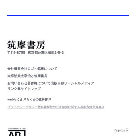
〒111-8755
東京都台東区蔵前2-5-3
会社概要
会社ロゴ・銘板について
太宰治賞
太宰治と筑摩書房
お問い合わせ
著作権について
出版目録
ソーシャルメディア
リンク集
サイトマップ
webちくま
ちくまの教科書
プライバシーポリシー
教科書採択の公正確保に関する基本方針
免責事項
PageTop