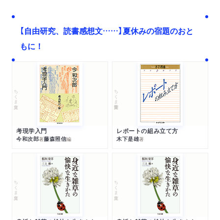
【自由研究、読書感想文……】夏休みの宿題のおと
もに！
ちくま文庫
ちくま学芸文庫
考現学入門
レポートの組み立て方
今和次郎
藤森照信
木下是雄
著
編
著
ちくま文庫
ちくま文庫