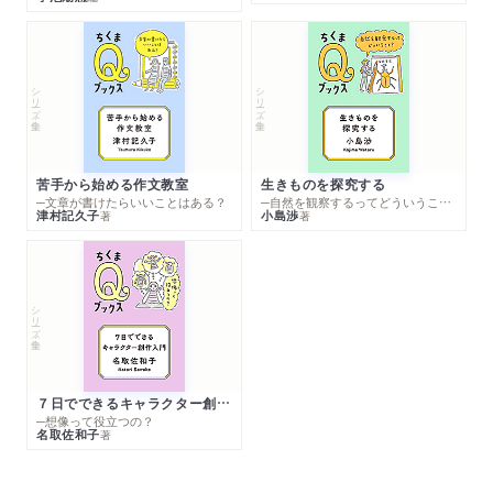
シリーズ・全集
シリーズ・全集
苦手から始める作文教室
生きものを探究する
─文章が書けたらいいことはある？
─自然を観察するってどういうこと？
津村記久子
小島渉
著
著
シリーズ・全集
７日でできるキャラクター創作入門
─想像って役立つの？
名取佐和子
著