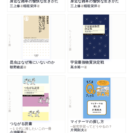
身近な雑草の愉快な生きかた
身近な雑草の愉快な生きかた
三上修
稲垣栄洋
三上修
稲垣栄洋
著
著
著
著
ちくまプリマー新書
ちくま新書
昆虫はなぜ海にいないのか
宇宙最強物質決定戦
朝野維起
高水裕一
著
著
ちくまプリマー新書
シリーズ・全集
マイテーマの探し方
つながる読書
─探究学習ってどうやるの？
─１０代に推したいこの一冊
片岡則夫
著
小池陽慈
編