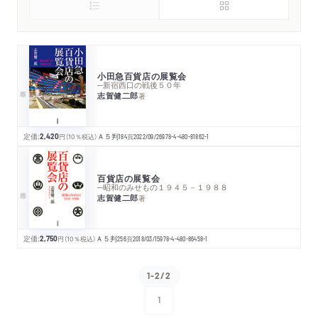
小田急百貨店の展覧会
─新宿西口の戦後５０年
志賀健二郎
著
定価:
2,420
円
（10％税込）
Ａ５判
184
頁
2022/09/26
978-4-480-81862-1
百貨店の展覧会
─昭和のみせもの１９４５－１９８８
志賀健二郎
著
定価:
2,750
円
（10％税込）
Ａ５判
256
頁
2018/03/15
978-4-480-86458-1
1-2/2
1
次へ