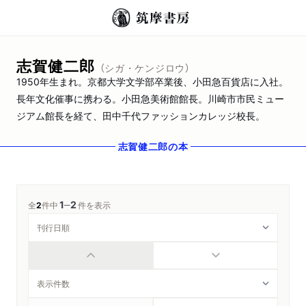
志賀健二郎
（シガ・ケンジロウ）
1950年生まれ。京都大学文学部卒業後、小田急百貨店に入社。
長年文化催事に携わる。小田急美術館館長。川崎市市民ミュー
ジアム館長を経て、田中千代ファッションカレッジ校長。
志賀健二郎
の本
1
2
─
全
2
件中
件を表示