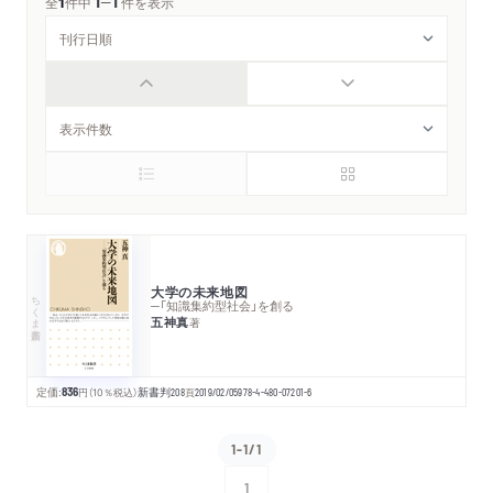
1
1
─
全
1
件中
件を表示
大学の未来地図
ちくま新書
─「知識集約型社会」を創る
五神真
著
定価:
836
円
（10％税込）
新書判
208
頁
2019/02/05
978-4-480-07201-6
1-1/1
1