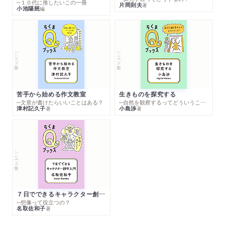
─１０代に推したいこの一冊
片岡則夫
著
小池陽慈
編
シリーズ・全集
シリーズ・全集
苦手から始める作文教室
生きものを探究する
─文章が書けたらいいことはある？
─自然を観察するってどういうこと？
津村記久子
小島渉
著
著
シリーズ・全集
７日でできるキャラクター創作入門
─想像って役立つの？
名取佐和子
著