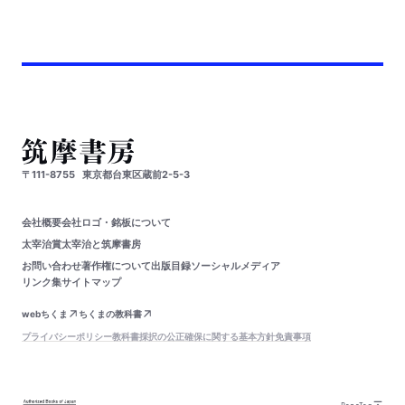
〒111-8755
東京都台東区蔵前2-5-3
会社概要
会社ロゴ・銘板について
太宰治賞
太宰治と筑摩書房
お問い合わせ
著作権について
出版目録
ソーシャルメディア
リンク集
サイトマップ
webちくま
ちくまの教科書
プライバシーポリシー
教科書採択の公正確保に関する基本方針
免責事項