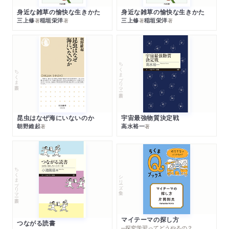
身近な雑草の愉快な生きかた
身近な雑草の愉快な生きかた
三上修
稲垣栄洋
三上修
稲垣栄洋
著
著
著
著
ちくまプリマー新書
ちくま新書
昆虫はなぜ海にいないのか
宇宙最強物質決定戦
朝野維起
高水裕一
著
著
ちくまプリマー新書
シリーズ・全集
マイテーマの探し方
つながる読書
─探究学習ってどうやるの？