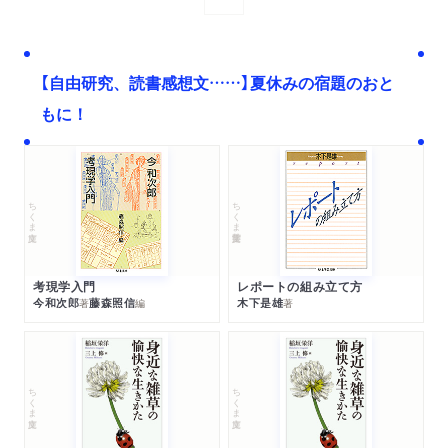
次へ
【自由研究、読書感想文……】夏休みの宿題のおと
もに！
ちくま文庫
ちくま学芸文庫
考現学入門
レポートの組み立て方
今和次郎
藤森照信
木下是雄
著
編
著
ちくま文庫
ちくま文庫