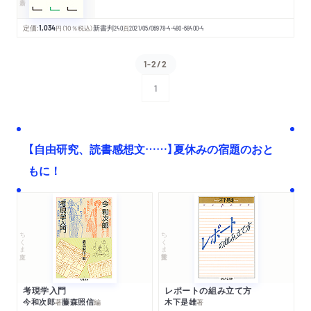
定価:
1,034
円
（10％税込）
新書判
240
頁
2021/05/06
978-4-480-68400-4
1-2/2
1
次へ
【自由研究、読書感想文……】夏休みの宿題のおと
もに！
ちくま文庫
ちくま学芸文庫
考現学入門
レポートの組み立て方
今和次郎
藤森照信
木下是雄
著
編
著