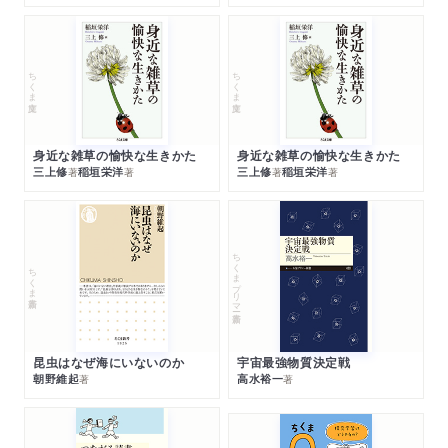
ちくま文庫
ちくま文庫
身近な雑草の愉快な生きかた
身近な雑草の愉快な生きかた
三上修
稲垣栄洋
三上修
稲垣栄洋
著
著
著
著
ちくまプリマー新書
ちくま新書
昆虫はなぜ海にいないのか
宇宙最強物質決定戦
朝野維起
高水裕一
著
著