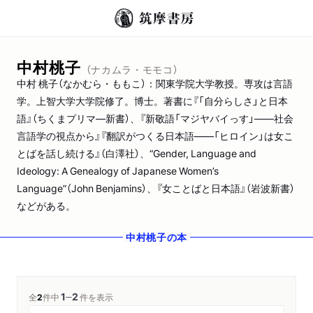
中村桃子
（ナカムラ・モモコ）
中村 桃子（なかむら・ももこ）：関東学院大学教授。専攻は言語
学。上智大学大学院修了。博士。著書に『「自分らしさ」と日本
語』（ちくまプリマ―新書）、『新敬語「マジヤバイっす」――社会
言語学の視点から』『翻訳がつくる日本語――「ヒロイン」は女こ
とばを話し続ける』（白澤社）、“Gender, Language and
Ideology: A Genealogy of Japanese Women’s
Language”（John Benjamins）、『女ことばと日本語』（岩波新書）
などがある。
中村桃子
の本
1
2
─
全
2
件中
件を表示