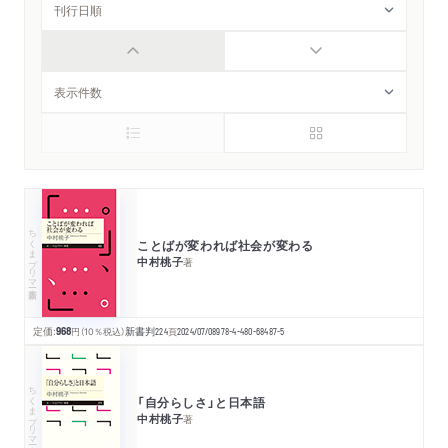
ちくまプリマー新書
ことばが変われば社会が変わる
中村桃子
著
定価:
968
円
（10％税込）
新書判
224
頁
2024/07/08
978-4-480-68487-5
ちくまプリマー新書
「自分らしさ」と日本語
中村桃子
著