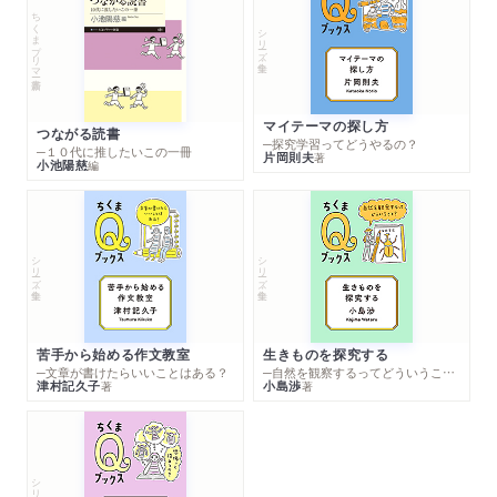
ちくまプリマー新書
シリーズ・全集
マイテーマの探し方
つながる読書
─探究学習ってどうやるの？
─１０代に推したいこの一冊
片岡則夫
著
小池陽慈
編
シリーズ・全集
シリーズ・全集
苦手から始める作文教室
生きものを探究する
─文章が書けたらいいことはある？
─自然を観察するってどういうこと？
津村記久子
小島渉
著
著
シリーズ・全集