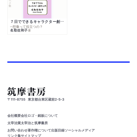
７日でできるキャラクター創作入門
─想像って役立つの？
名取佐和子
著
〒111-8755
東京都台東区蔵前2-5-3
会社概要
会社ロゴ・銘板について
太宰治賞
太宰治と筑摩書房
お問い合わせ
著作権について
出版目録
ソーシャルメディア
リンク集
サイトマップ