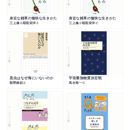
身近な雑草の愉快な生きかた
身近な雑草の愉快な生きかた
三上修
稲垣栄洋
三上修
稲垣栄洋
著
著
著
著
ちくまプリマー新書
ちくま新書
昆虫はなぜ海にいないのか
宇宙最強物質決定戦
朝野維起
高水裕一
著
著
ちくまプリマー新書
シリーズ・全集