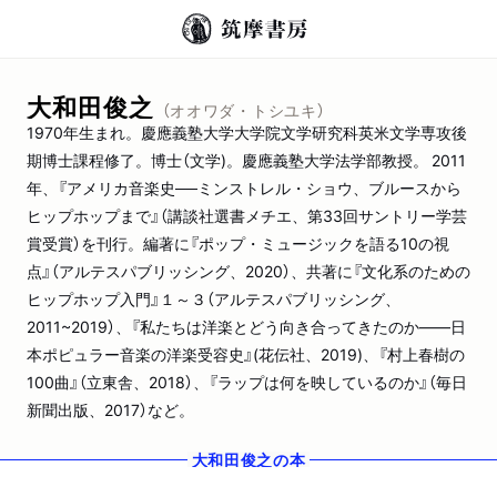
大和田俊之
（オオワダ・トシユキ）
1970年生まれ。慶應義塾大学大学院文学研究科英米文学専攻後
期博士課程修了。博士（文学)。慶應義塾大学法学部教授。 2011
年、『アメリカ音楽史──ミンストレル・ショウ、ブルースから
ヒップホップまで』（講談社選書メチエ、第33回サントリー学芸
賞受賞）を刊行。編著に『ポップ・ミュージックを語る10の視
点』（アルテスパブリッシング、2020）、共著に『文化系のための
ヒップホップ入門』１～３（アルテスパブリッシング、
2011~2019）、『私たちは洋楽とどう向き合ってきたのか――日
本ポピュラー音楽の洋楽受容史』(花伝社、2019)、『村上春樹の
100曲』（立東舎、2018）、『ラップは何を映しているのか』（毎日
新聞出版、2017）など。
大和田俊之
の本