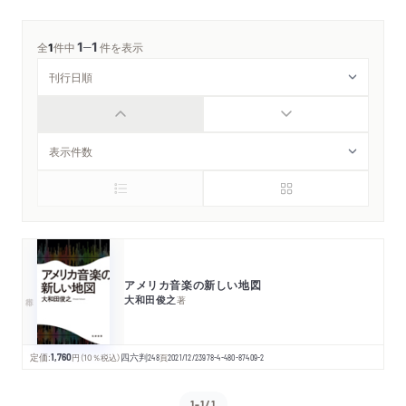
1
1
─
全
1
件中
件を表示
アメリカ音楽の新しい地図
大和田俊之
著
定価:
1,760
円
（10％税込）
四六判
248
頁
2021/12/23
978-4-480-87409-2
1-1/1