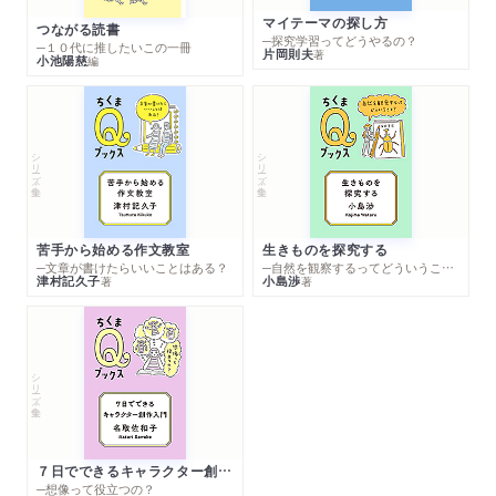
マイテーマの探し方
つながる読書
─探究学習ってどうやるの？
─１０代に推したいこの一冊
片岡則夫
著
小池陽慈
編
シリーズ・全集
シリーズ・全集
苦手から始める作文教室
生きものを探究する
─文章が書けたらいいことはある？
─自然を観察するってどういうこと？
津村記久子
小島渉
著
著
シリーズ・全集
７日でできるキャラクター創作入門
─想像って役立つの？