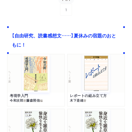
1
次へ
【自由研究、読書感想文……】夏休みの宿題のおと
もに！
ちくま文庫
ちくま学芸文庫
考現学入門
レポートの組み立て方
今和次郎
藤森照信
木下是雄
著
編
著
ちくま文庫
ちくま文庫