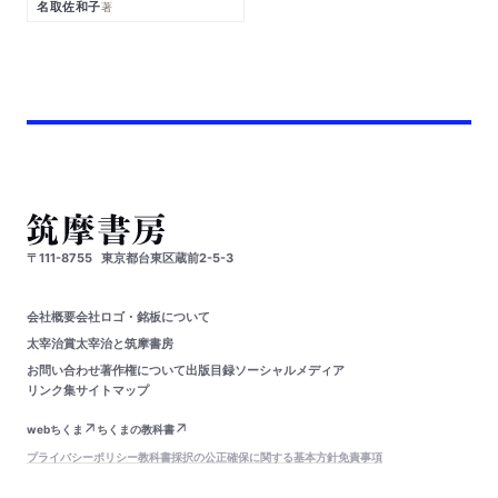
名取佐和子
著
〒111-8755
東京都台東区蔵前2-5-3
会社概要
会社ロゴ・銘板について
太宰治賞
太宰治と筑摩書房
お問い合わせ
著作権について
出版目録
ソーシャルメディア
リンク集
サイトマップ
webちくま
ちくまの教科書
プライバシーポリシー
教科書採択の公正確保に関する基本方針
免責事項