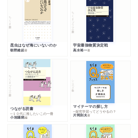
ちくまプリマー新書
ちくま新書
昆虫はなぜ海にいないのか
宇宙最強物質決定戦
朝野維起
高水裕一
著
著
ちくまプリマー新書
シリーズ・全集
マイテーマの探し方
つながる読書
─探究学習ってどうやるの？
─１０代に推したいこの一冊
片岡則夫
著
小池陽慈
編