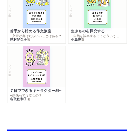
シリーズ・全集
シリーズ・全集
苦手から始める作文教室
生きものを探究する
─文章が書けたらいいことはある？
─自然を観察するってどういうこと？
津村記久子
小島渉
著
著
シリーズ・全集
７日でできるキャラクター創作入門
─想像って役立つの？
名取佐和子
著