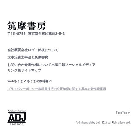
〒111-8755
東京都台東区蔵前2-5-3
会社概要
会社ロゴ・銘板について
太宰治賞
太宰治と筑摩書房
お問い合わせ
著作権について
出版目録
ソーシャルメディア
リンク集
サイトマップ
webちくま
ちくまの教科書
プライバシーポリシー
教科書採択の公正確保に関する基本方針
免責事項
PageTop
© Chikumashobo Ltd.
2024
All Rights Reserved.