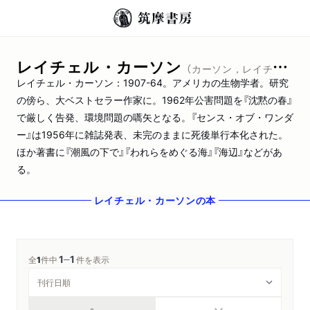
レイチェル・カーソン
（カーソン，レイチェル）
レイチェル・カーソン：1907-64。アメリカの生物学者。研究
の傍ら、大ベストセラー作家に。1962年公害問題を『沈黙の春』
で厳しく告発、環境問題の嚆矢となる。『センス・オブ・ワンダ
ー』は1956年に雑誌発表、未完のままに死後単行本化された。
ほか著書に『潮風の下で』『われらをめぐる海』『海辺』などがあ
る。
レイチェル・カーソン
の本
1
1
─
全
1
件中
件を表示