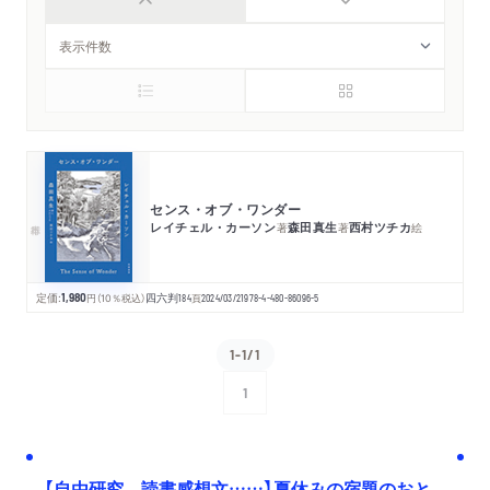
センス・オブ・ワンダー
レイチェル・カーソン
森田真生
西村ツチカ
著
著
絵
定価:
1,980
円
（10％税込）
四六判
184
頁
2024/03/21
978-4-480-86096-5
1-1/1
1
次へ
【自由研究、読書感想文……】夏休みの宿題のおと