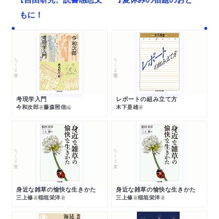
もに！
ちくま文庫
ちくま学芸文庫
考現学入門
レポートの組み立て方
今和次郎
藤森照信
木下是雄
著
編
著
ちくま文庫
ちくま文庫
身近な雑草の愉快な生きかた
身近な雑草の愉快な生きかた
三上修
稲垣栄洋
三上修
稲垣栄洋
著
著
著
著