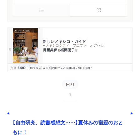
新しいメキシコ・ガイド
─メキシコシティ プエブラ オアハカ
長屋美保
福間優子
著
著
定価:
2,090
円
（10％税込）
Ａ５判
160
頁
2024/10/30
978-4-480-87920-2
1-1/1
1
次へ
【自由研究、読書感想文……】夏休みの宿題のおと
もに！