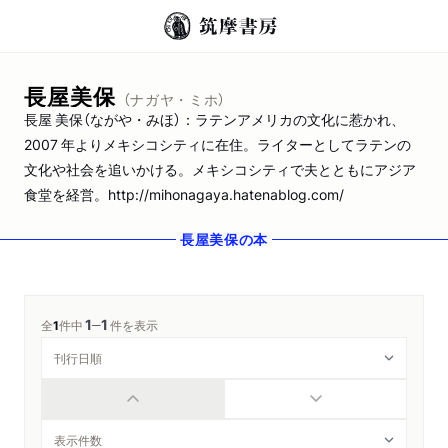
長屋美保
（ナガヤ・ミホ）
長屋 美保（ながや・みほ）：ラテンアメリカの文化に惹かれ、
2007 年よりメキシコシティに在住。ライターとしてラテンの
文化や社会を追いかける。メキシコシティで夫とともにアジア
食堂を経営。http://mihonagaya.hatenablog.com/
長屋美保
の本
1
1
─
全
1
件中
件を表示