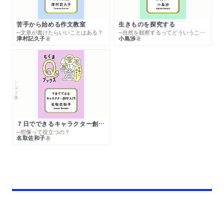
苦手から始める作文教室
生きものを探究する
─文章が書けたらいいことはある？
─自然を観察するってどういうこと？
津村記久子
小島渉
著
著
シリーズ・全集
７日でできるキャラクター創作入門
─想像って役立つの？
名取佐和子
著