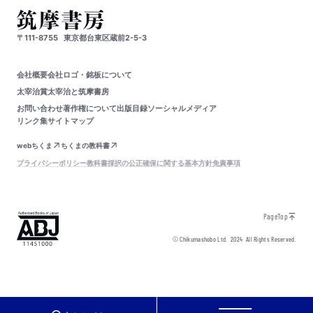
〒111-8755
東京都台東区蔵前2-5-3
会社概要
会社ロゴ・銘板について
太宰治賞
太宰治と筑摩書房
お問い合わせ
著作権について
出版目録
ソーシャルメディア
リンク集
サイトマップ
webちくま
ちくまの教科書
プライバシーポリシー
教科書採択の公正確保に関する基本方針
免責事項
PageTop
© Chikumashobo Ltd.
2024
All Rights Reserved.