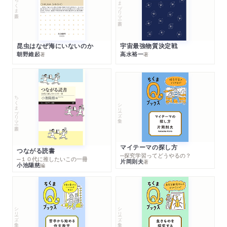
ちくまプリマー新書
ちくま新書
昆虫はなぜ海にいないのか
宇宙最強物質決定戦
朝野維起
高水裕一
著
著
ちくまプリマー新書
シリーズ・全集
マイテーマの探し方
つながる読書
─探究学習ってどうやるの？
─１０代に推したいこの一冊
片岡則夫
著
小池陽慈
編
シリーズ・全集
シリーズ・全集