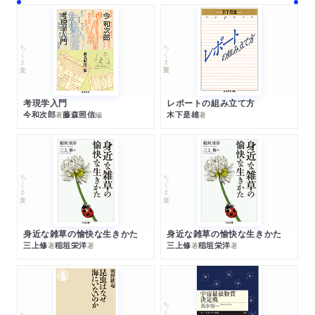
ちくま文庫
ちくま学芸文庫
考現学入門
レポートの組み立て方
今和次郎
藤森照信
木下是雄
著
編
著
ちくま文庫
ちくま文庫
身近な雑草の愉快な生きかた
身近な雑草の愉快な生きかた
三上修
稲垣栄洋
三上修
稲垣栄洋
著
著
著
著