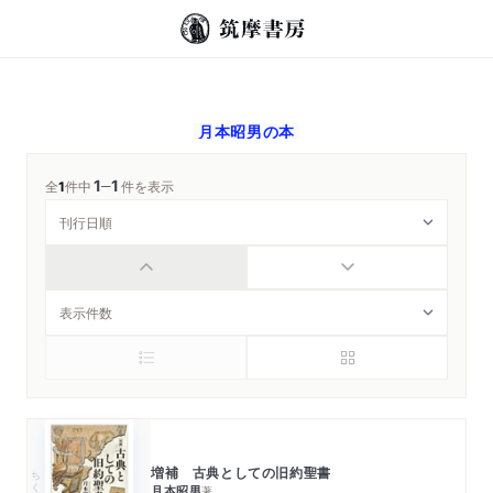
月本昭男
の本
1
1
─
全
1
件中
件を表示
増補 古典としての旧約聖書
ちくま学芸文庫
月本昭男
著