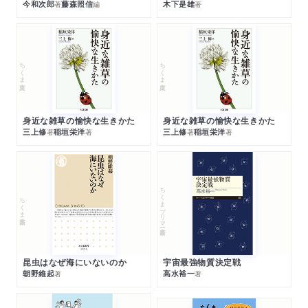
今和次郎
藤森照信
木下是雄
著
編
著
ちくま文庫
ちくま文庫
身近な雑草の愉快な生きかた
身近な雑草の愉快な生きかた
三上修
稲垣栄洋
三上修
稲垣栄洋
著
著
著
著
ちくまプリマー新書
ちくま新書
昆虫はなぜ海にいないのか
宇宙最強物質決定戦
朝野維起
高水裕一
著
著