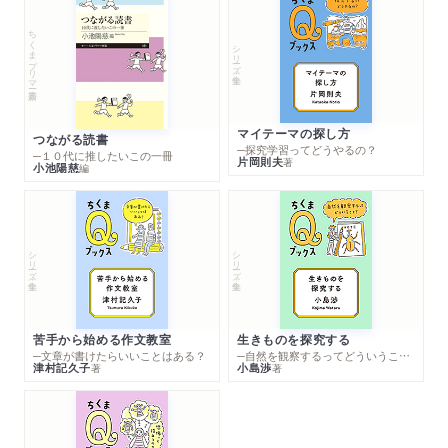
ちくまプリマー新書
シリーズ・全集
マイテーマの探し方
つながる読書
─探究学習ってどうやるの？
─１０代に推したいこの一冊
片岡則夫
著
小池陽慈
編
シリーズ・全集
シリーズ・全集
苦手から始める作文教室
生きものを探究する
─文章が書けたらいいことはある？
─自然を観察するってどういうこと？
津村記久子
小島渉
著
著