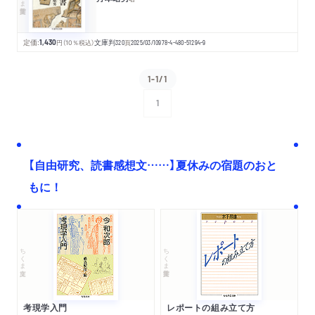
定価:
1,430
円
（10％税込）
文庫判
320
頁
2025/03/10
978-4-480-51294-9
1-1/1
1
次へ
【自由研究、読書感想文……】夏休みの宿題のおと
もに！
ちくま文庫
ちくま学芸文庫
考現学入門
レポートの組み立て方