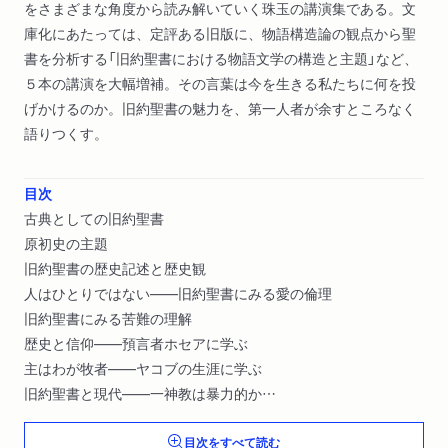
をさまざまな角度から読み解いていく珠玉の講演集である。文
庫化にあたっては、定評ある旧版に、物語構造論の観点から聖
書を分析する「旧約聖書における物語文学の構造と主題」など、
５本の講演を大幅増補。その言葉は今を生きる私たちに何を投
げかけるのか。旧約聖書の魅力を、第一人者が余すところなく
語りつくす。
目次
古典としての旧約聖書
原初史の主題
旧約聖書の歴史記述と歴史観
人はひとりではない――旧約聖書にみる愛の倫理
旧約聖書にみる苦難の理解
歴史と信仰――預言者ホセアに学ぶ
主はわが牧者――ヤコブの生涯に学ぶ
旧約聖書と現代――一神教は暴力的か
古代文学にみる友情
目次をすべて読む
旧約聖書における物語文学の構造と主題