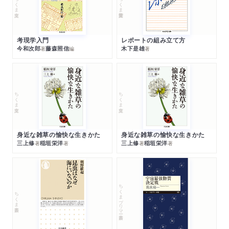
ちくま文庫
ちくま学芸文庫
考現学入門
レポートの組み立て方
今和次郎
藤森照信
木下是雄
著
編
著
ちくま文庫
ちくま文庫
身近な雑草の愉快な生きかた
身近な雑草の愉快な生きかた
三上修
稲垣栄洋
三上修
稲垣栄洋
著
著
著
著
ちくまプリマー新書
ちくま新書