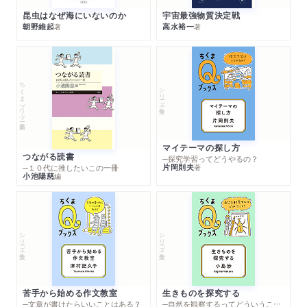
昆虫はなぜ海にいないのか
宇宙最強物質決定戦
朝野維起
高水裕一
著
著
ちくまプリマー新書
シリーズ・全集
マイテーマの探し方
つながる読書
─探究学習ってどうやるの？
片岡則夫
著
─１０代に推したいこの一冊
小池陽慈
編
シリーズ・全集
シリーズ・全集
苦手から始める作文教室
生きものを探究する
─文章が書けたらいいことはある？
─自然を観察するってどういうこと？