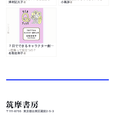
津村記久子
小島渉
著
著
シリーズ・全集
７日でできるキャラクター創作入門
─想像って役立つの？
名取佐和子
著
〒111-8755
東京都台東区蔵前2-5-3