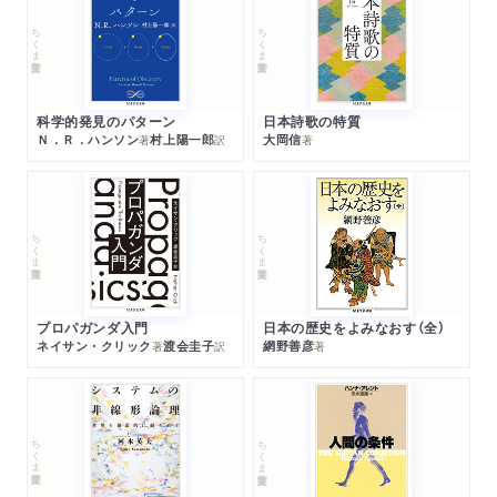
ちくま学芸文庫
ちくま学芸文庫
科学的発見のパターン
日本詩歌の特質
Ｎ．Ｒ．ハンソン
村上陽一郎
大岡信
著
訳
著
ちくま学芸文庫
ちくま学芸文庫
プロパガンダ入門
日本の歴史をよみなおす（全）
ネイサン・クリック
渡会圭子
網野善彦
著
訳
著
ちくま学芸文庫
ちくま学芸文庫