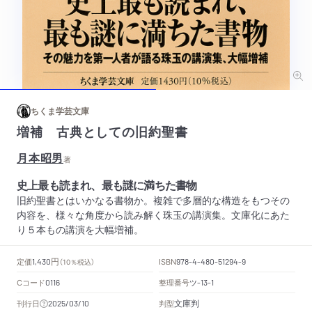
ちくま学芸文庫
増補 古典としての旧約聖書
月本昭男
著
史上最も読まれ、最も謎に満ちた書物
旧約聖書とはいかなる書物か。複雑で多層的な構造をもつその
内容を、様々な角度から読み解く珠玉の講演集。文庫化にあた
り５本もの講演を大幅増補。
円
定価
ISBN
1,430
（10％税込）
978-4-480-51294-9
Cコード
整理番号
ツ
0116
-13-1
文庫判
刊行日
判型
2025/03/10