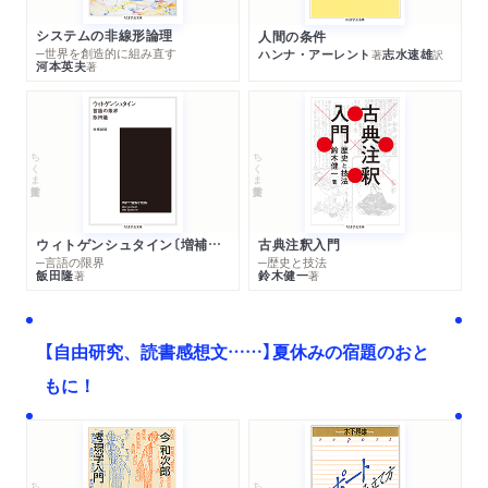
システムの非線形論理
人間の条件
─世界を創造的に組み直す
ハンナ・アーレント
志水速雄
著
訳
河本英夫
著
ちくま学芸文庫
ちくま学芸文庫
ウィトゲンシュタイン〔増補新版〕
古典注釈入門
─言語の限界
─歴史と技法
飯田隆
鈴木健一
著
著
【自由研究、読書感想文……】夏休みの宿題のおと
もに！