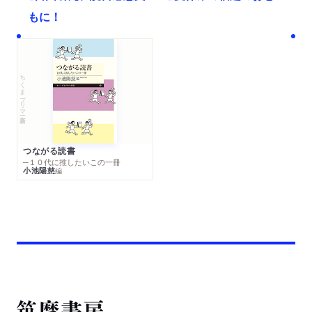
もに！
ちくまプリマー新書
つながる読書
─１０代に推したいこの一冊
小池陽慈
編