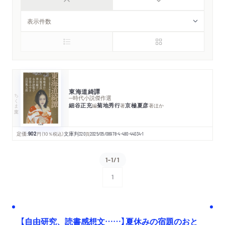
東海道綺譚
ちくま文庫
─時代小説傑作選
細谷正充
菊地秀行
京極夏彦
編
著
著
ほか
定価:
902
円
（10％税込）
文庫判
320
頁
2025/05/08
978-4-480-44034-1
1-1/1
1
次へ
【自由研究、読書感想文……】夏休みの宿題のおと