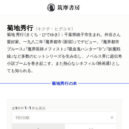
菊地秀行
（キクチ・ヒデユキ）
菊地 秀行（きくち・ひでゆき）：千葉県銚子市生まれ。外谷さん
愛好家。一九八二年『魔界都市〈新宿〉』でデビュー。『魔界都市
ブルース』『魔界医師メフィスト』『吸血鬼ハンター“Ｄ”』『妖魔戦
線』など多数のヒットシリーズを生み出し、ノベルス界に超伝奇
小説ブームを巻き起こす。また熱心なシネフィル（映画通）とし
ても知られる。
菊地秀行
の本
1
1
─
全
1
件中
件を表示