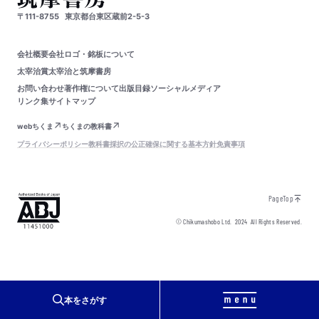
〒111-8755
東京都台東区蔵前2-5-3
会社概要
会社ロゴ・銘板について
太宰治賞
太宰治と筑摩書房
お問い合わせ
著作権について
出版目録
ソーシャルメディア
リンク集
サイトマップ
webちくま
ちくまの教科書
プライバシーポリシー
教科書採択の公正確保に関する基本方針
免責事項
PageTop
© Chikumashobo Ltd.
2024
All Rights Reserved.
本をさがす