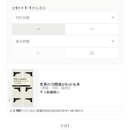
1
1
─
全
1
件中
件を表示
ちくまプリマー新書
世界の力関係がわかる本
─帝国・大戦・核抑止
千々和泰明
著
定価:
990
円
（10％税込）
新書判
208
頁
2025/05/07
978-4-480-68521-6
1-1/1