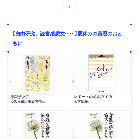
1
次へ
【自由研究、読書感想文……】夏休みの宿題のおと
もに！
ちくま文庫
ちくま学芸文庫
考現学入門
レポートの組み立て方
今和次郎
藤森照信
木下是雄
著
編
著
ちくま文庫
ちくま文庫