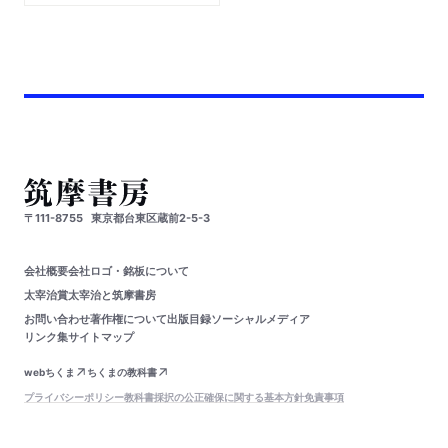
〒111-8755
東京都台東区蔵前2-5-3
会社概要
会社ロゴ・銘板について
太宰治賞
太宰治と筑摩書房
お問い合わせ
著作権について
出版目録
ソーシャルメディア
リンク集
サイトマップ
webちくま
ちくまの教科書
プライバシーポリシー
教科書採択の公正確保に関する基本方針
免責事項