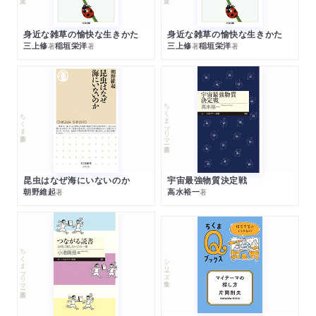
身近な雑草の愉快な生きかた
身近な雑草の愉快な生きかた
三上修
稲垣栄洋
三上修
稲垣栄洋
著
著
著
著
ちくまプリマー新書
ちくま新書
昆虫はなぜ海にいないのか
宇宙最強物質決定戦
朝野維起
高水裕一
著
著
ちくまプリマー新書
シリーズ・全集