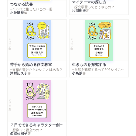
マイテーマの探し方
つながる読書
─探究学習ってどうやるの？
─１０代に推したいこの一冊
片岡則夫
著
小池陽慈
編
シリーズ・全集
シリーズ・全集
苦手から始める作文教室
生きものを探究する
─文章が書けたらいいことはある？
─自然を観察するってどういうこと？
津村記久子
小島渉
著
著
シリーズ・全集
７日でできるキャラクター創作入門
─想像って役立つの？
名取佐和子
著