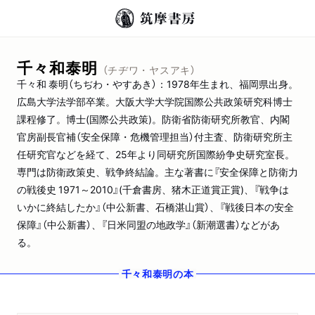
千々和泰明
（チヂワ・ヤスアキ）
千々和 泰明（ちぢわ・やすあき）：1978年生まれ、福岡県出身。
広島大学法学部卒業。大阪大学大学院国際公共政策研究科博士
課程修了。博士(国際公共政策)。防衛省防衛研究所教官、内閣
官房副長官補（安全保障・危機管理担当）付主査、防衛研究所主
任研究官などを経て、25年より同研究所国際紛争史研究室長。
専門は防衛政策史、戦争終結論。主な著書に『安全保障と防衛力
の戦後史 1971～2010』(千倉書房、猪木正道賞正賞)、『戦争は
いかに終結したか』（中公新書、石橋湛山賞）、『戦後日本の安全
保障』（中公新書）、『日米同盟の地政学』（新潮選書）などがあ
る。
千々和泰明
の本