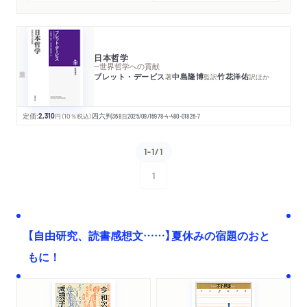
日本哲学
─世界哲学への貢献
ブレット・デービス
中島隆博
竹花洋佑
著
監訳
訳
ほか
定価:
2,310
円
（10％税込）
四六判
368
頁
2025/09/16
978-4-480-01826-7
1-1/1
1
次へ
【自由研究、読書感想文……】夏休みの宿題のおと
もに！