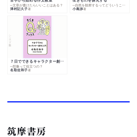
苦手から始める作文教室
生きものを探究する
─文章が書けたらいいことはある？
─自然を観察するってどういうこと？
津村記久子
小島渉
著
著
シリーズ・全集
７日でできるキャラクター創作入門
─想像って役立つの？
名取佐和子
著