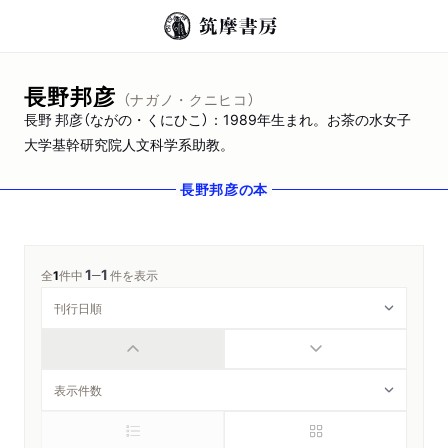
長野邦彦
（ナガノ・クニヒコ）
長野 邦彦（ながの・くにひこ）：1989年生まれ。お茶の水女子
大学基幹研究院人文科学系助教。
長野邦彦
の本
1
1
─
全
1
件中
件を表示