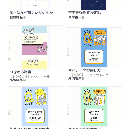
昆虫はなぜ海にいないのか
宇宙最強物質決定戦
朝野維起
高水裕一
著
著
ちくまプリマー新書
シリーズ・全集
マイテーマの探し方
つながる読書
─探究学習ってどうやるの？
─１０代に推したいこの一冊
片岡則夫
著
小池陽慈
編
シリーズ・全集
シリーズ・全集