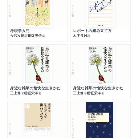
ちくま文庫
ちくま学芸文庫
考現学入門
レポートの組み立て方
今和次郎
藤森照信
木下是雄
著
編
著
ちくま文庫
ちくま文庫
身近な雑草の愉快な生きかた
身近な雑草の愉快な生きかた
三上修
稲垣栄洋
三上修
稲垣栄洋
著
著
著
著
ちくまプリマー新書
ちくま新書