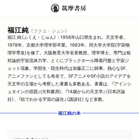
福江純
（フクエ・ジュン）
福江 純（ふくえ・じゅん）：1956年山口県生まれ。天文学者。
1978年、京都大学理学部卒業。1983年、同大学大学院(宇宙物
理学専攻)を修了。大阪教育大学名誉教授。理学博士。専門は相
対論的宇宙流体力学、とくにブラックホール降着円盤と宇宙ジ
ェット現象。学部生・院生時代は加藤正二に師事。熱心なSF、
アニメファンとしても有名で、SFアニメやSF小説のアイデアを
天文学の立場から考察した著書も多数ある。著書は、『アインシ
ュタインの宿題』(大和書房)、『14歳からの天文学』（日本評論
社）、『絵でわかる宇宙の誕生』（講談社） など多数。
福江純
の本