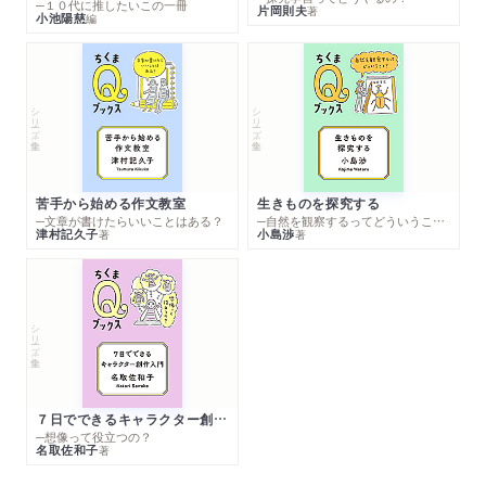
─１０代に推したいこの一冊
片岡則夫
著
小池陽慈
編
シリーズ・全集
シリーズ・全集
苦手から始める作文教室
生きものを探究する
─文章が書けたらいいことはある？
─自然を観察するってどういうこと？
津村記久子
小島渉
著
著
シリーズ・全集
７日でできるキャラクター創作入門
─想像って役立つの？
名取佐和子
著