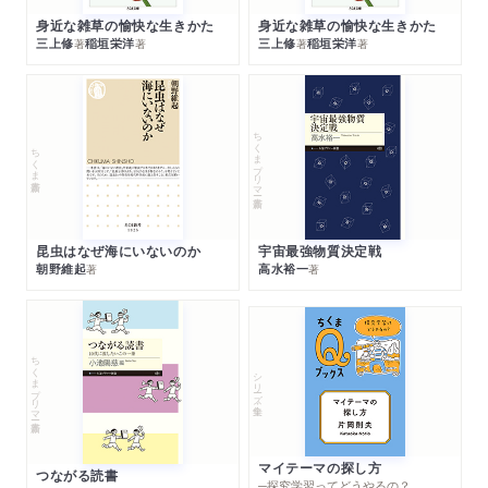
身近な雑草の愉快な生きかた
身近な雑草の愉快な生きかた
三上修
稲垣栄洋
三上修
稲垣栄洋
著
著
著
著
ちくまプリマー新書
ちくま新書
昆虫はなぜ海にいないのか
宇宙最強物質決定戦
朝野維起
高水裕一
著
著
ちくまプリマー新書
シリーズ・全集
マイテーマの探し方
つながる読書
─探究学習ってどうやるの？