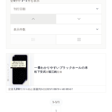
1
1
─
全
1
件中
件を表示
ちくまプリマー新書
一番わかりやすいブラックホールの本
松下安武
福江純
著
監修
定価:
1,210
円
（10％税込）
新書判
242
頁
2025/11/06
978-4-480-68540-7
1-1/1
1