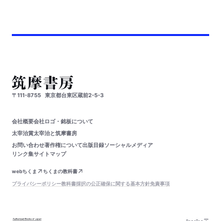
〒111-8755
東京都台東区蔵前2-5-3
会社概要
会社ロゴ・銘板について
太宰治賞
太宰治と筑摩書房
お問い合わせ
著作権について
出版目録
ソーシャルメディア
リンク集
サイトマップ
webちくま
ちくまの教科書
プライバシーポリシー
教科書採択の公正確保に関する基本方針
免責事項