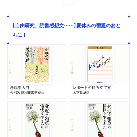
次へ
【自由研究、読書感想文……】夏休みの宿題のおと
もに！
ちくま文庫
ちくま学芸文庫
考現学入門
レポートの組み立て方
今和次郎
藤森照信
木下是雄
著
編
著
ちくま文庫
ちくま文庫