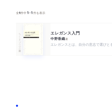
1
1
─
全
1
件中
件を表示
エレガンス入門
ちくまプリマー新書
中野香織
著
エレガンスとは、自分の意志で選びと