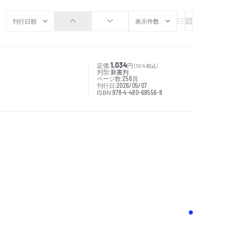
定価:
1,034
円
（10％税込）
判型:
新書判
ページ数:
256
頁
刊行日:
2026/05/07
ISBN:
978-4-480-68556-8
次へ