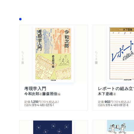
ちくま文庫
ちくま学芸文庫
考現学入門
レポートの組み立
今和次郎
藤森照信
木下是雄
著
編
著
定価:
円
（10％税込み）
定価:
円
（10％税込み）
1,210
902
ISBN:
ISBN:
978-4-480-02115-1
978-4-480-08121-6