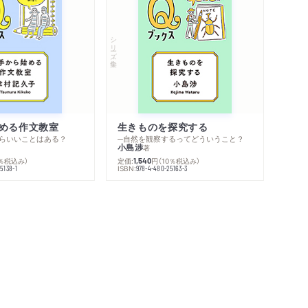
シリーズ・全集
める作文教室
生きものを探究する
らいいことはある？
─自然を観察するってどういうこと？
小島渉
著
0％税込み）
定価:
円
（10％税込み）
1,540
ISBN:
5138-1
978-4-480-25163-3