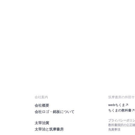
会社案内
筑摩書房の外部サ
webちくま
会社概要
ちくまの教科書
会社ロゴ・銘板について
プライバシーポリ
太宰治賞
教科書採択の公正
太宰治と筑摩書房
免責事項