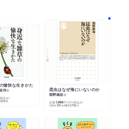
！
ちくま新書
の愉快な生きかた
昆虫はなぜ海にいないのか
栄洋
著
朝野維起
著
％税込み）
42819-6
定価:
円
（10％税込み）
1,056
ISBN:
978-4-480-07756-1