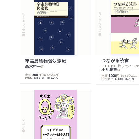
ちくまプリマー新書
ちくまプリマー新書
つながる読書
宇宙最強物質決定戦
─１０代に推したいこの
高水裕一
著
小池陽慈
編
定価:
円
（10％税込み）
858
定価:
円
（10％税込み）
1,078
ISBN:
978-4-480-68445-5
ISBN:
978-4-480-68476-9
シリーズ・全集