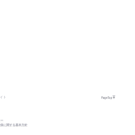
イト
PageTop
シー
確保に関する基本方針