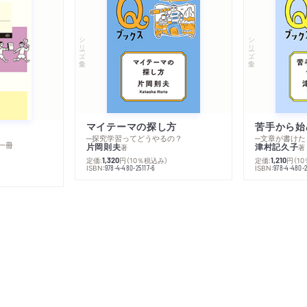
シリーズ・全集
シリーズ・全集
マイテーマの探し方
苦手から始
─探究学習ってどうやるの？
─文章が書けた
一冊
片岡則夫
津村記久子
著
著
定価:
円
（10％税込み）
定価:
円
（1
1,320
1,210
ISBN:
ISBN:
978-4-480-25117-6
978-4-480-2