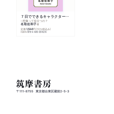
７日でできるキャラクター創作入門
─想像って役立つの？
名取佐和子
著
定価:
円
（10％税込み）
1,540
ISBN:
978-4-480-25162-6
〒111-8755
東京都台東区蔵前2-5-3