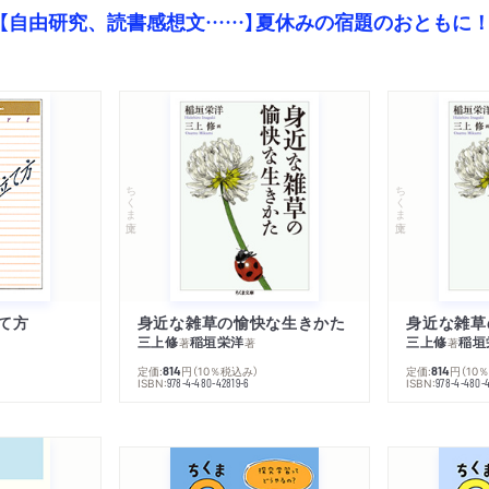
【自由研究、読書感想文……】夏休みの宿題のおともに
ちくま文庫
ちくま文庫
て方
身近な雑草の愉快な生きかた
身近な雑草
三上修
稲垣栄洋
三上修
稲垣
著
著
著
定価:
円
（10％税込み）
定価:
円
（10
814
814
ISBN:
ISBN:
978-4-480-42819-6
978-4-480-