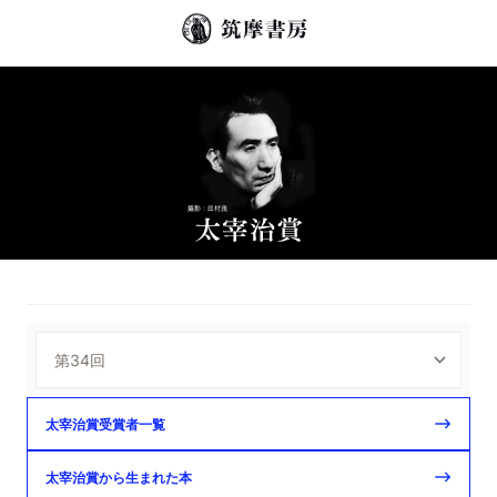
太宰治賞受賞者一覧
太宰治賞から生まれた本