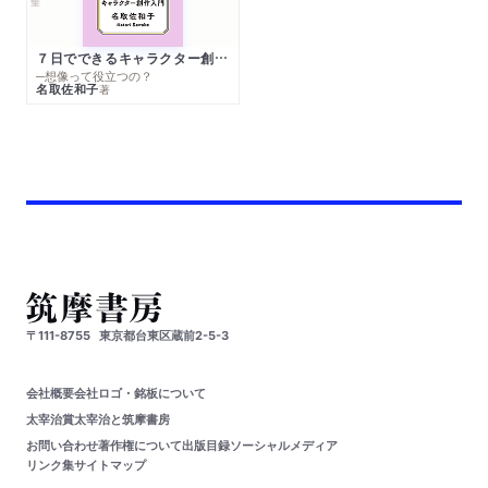
７日でできるキャラクター創作入門
─想像って役立つの？
名取佐和子
著
〒111-8755
東京都台東区蔵前2-5-3
会社概要
会社ロゴ・銘板について
太宰治賞
太宰治と筑摩書房
お問い合わせ
著作権について
出版目録
ソーシャルメディア
リンク集
サイトマップ