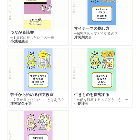
ちくまプリマー新書
シリーズ・全集
マイテーマの探し方
つながる読書
─探究学習ってどうやるの？
片岡則夫
著
─１０代に推したいこの一冊
小池陽慈
編
シリーズ・全集
シリーズ・全集
苦手から始める作文教室
生きものを探究する
─文章が書けたらいいことはある？
─自然を観察するってどういうこと？
津村記久子
小島渉
著
著
シリーズ・全集