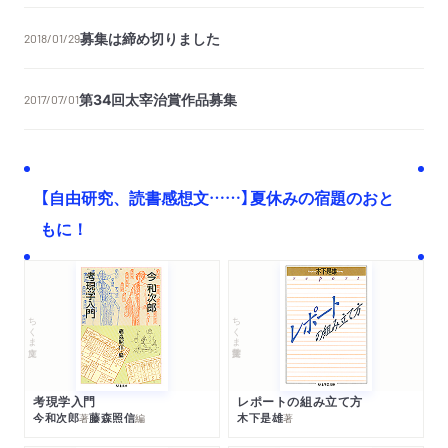
募集は締め切りました
2018/01/29
第34回太宰治賞作品募集
2017/07/01
【自由研究、読書感想文……】夏休みの宿題のおと
もに！
ちくま文庫
ちくま学芸文庫
考現学入門
レポートの組み立て方
今和次郎
藤森照信
木下是雄
著
編
著