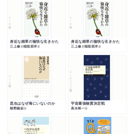
ちくま文庫
ちくま文庫
身近な雑草の愉快な生きかた
身近な雑草の愉快な生きかた
三上修
稲垣栄洋
三上修
稲垣栄洋
著
著
著
著
ちくまプリマー新書
ちくま新書
昆虫はなぜ海にいないのか
宇宙最強物質決定戦
朝野維起
高水裕一
著
著