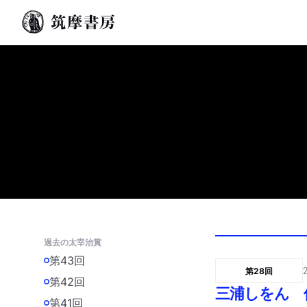
過去の太宰治賞
第43回
第28回
第42回
三浦しをん 
第41回