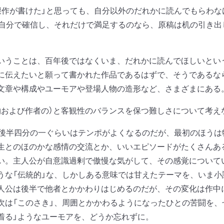
作が書けた」と思っても、自分以外のだれかに読んでもらわな
と自分で確信し、それだけで満足するのなら、原稿は机の引き
うことは、百年後ではなくいま、だれかに読んでほしいとい
に伝えたいと願って書かれた作品であるはずで、そうであるな
文章や構成やユーモアや登場人物の造形など、さまざまにある
および作者の）と客観性のバランスを保つ難しさについて考え
、後半四分の一ぐらいはテンポがよくなるのだが、最初のほう
生とのほのかな感情の交流とか、いいエピソードがたくさんあ
い。主人公が自意識過剰で傲慢な気がして、その感覚について
うな「伝統的」な、しかしある意味では甘えたテーマを、いま
人公は後半で他者とかかわりはじめるのだが、その変化は作中
次は「このさき」、周囲とかかわるようになったひとの苦闘を、
着る」ようなユーモアを、どうか忘れずに。