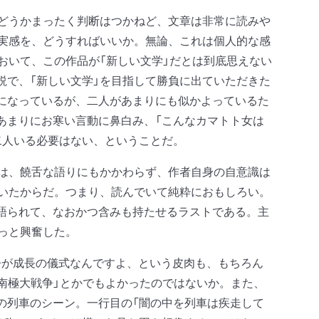
かどうかまったく判断はつかねど、文章は非常に読みや
の実感を、どうすればいいか。無論、これは個人的な感
おいて、この作品が「新しい文学」だとは到底思えない
説で、「新しい文学」を目指して勝負に出ていただきた
になっているが、二人があまりにも似かよっているた
あまりにお寒い言動に鼻白み、「こんなカマトト女は
二人いる必要はない、ということだ。
由は、饒舌な語りにもかかわらず、作者自身の自意識は
ていたからだ。つまり、読んでいて純粋におもしろい。
語られて、なおかつ含みも持たせるラストである。主
っと興奮した。
が成長の儀式なんですよ、という皮肉も、もちろん
南極大戦争」とかでもよかったのではないか。また、
の列車のシーン。一行目の「闇の中を列車は疾走して