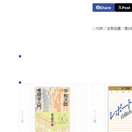
Share
Post
TOP
太宰治賞
第2
ちくま文庫
ちくま学芸文庫