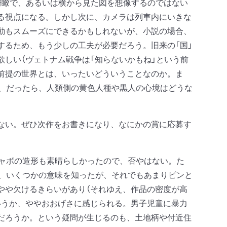
俯瞰で、あるいは横から見た図を想像するのではない
る視点になる。しかし次に、カメラは列車内にいきな
動もスムーズにできるかもしれないが、小説の場合、
するため、もう少しの工夫が必要だろう。旧来の「国」
しい（ヴェトナム戦争は「知らないかもね」という前
前提の世界とは、いったいどういうことなのか。ま
が、だったら、人類側の黄色人種や黒人の心境はどうな
ない。ぜひ次作をお書きになり、なにかの賞に応募す
ャボの造形も素晴らしかったので、否やはない。た
べ、いくつかの意味を知ったが、それでもあまりピンと
やや欠けるきらいがあり（それゆえ、作品の密度が高
いうか、ややおおげさに感じられる。男子児童に暴力
だろうか。という疑問が生じるのも、土地柄や付近住