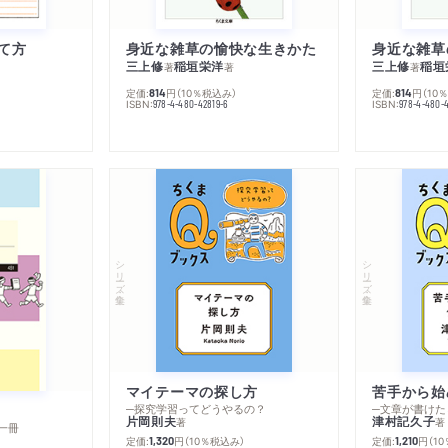
て方
身近な雑草の愉快な生きかた
身近な雑草
三上修
稲垣栄洋
三上修
稲垣
著
著
著
定価:
円
（10％税込み）
定価:
円
（10
814
814
ISBN:
ISBN:
978-4-480-42819-6
978-4-480-
シリーズ・全集
シリーズ・全集
マイテーマの探し方
苦手から始
─探究学習ってどうやるの？
─文章が書けた
片岡則夫
津村記久子
著
著
一冊
定価:
円
（10％税込み）
定価:
円
（1
1,320
1,210