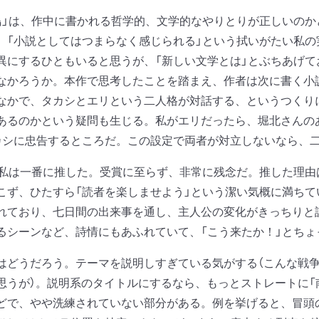
鳥」は、作中に書かれる哲学的、文学的なやりとりが正しいの
、「小説としてはつまらなく感じられる」という拭いがたい私
異にするひともいると思うが、「新しい文学とは」とぶちあげて
なかろうか。本作で思考したことを踏まえ、作者は次に書く小
なかで、タカシとエリという二人格が対話する、というつくり
あるのかという疑問も生じる。私がエリだったら、堀北さんの
カシに忠告するところだ。この設定で両者が対立しないなら、
、私は一番に推した。受賞に至らず、非常に残念だ。推した理
こず、ひたすら「読者を楽しませよう」という潔い気概に満ち
れており、七日間の出来事を通し、主人公の変化がきっちりと
るシーンなど、詩情にもあふれていて、「こう来たか！」とちょ
どうだろう。テーマを説明しすぎている気がする（こんな戦争
思うが）。説明系のタイトルにするなら、もっとストレートに「
どで、やや洗練されていない部分がある。例を挙げると、冒頭