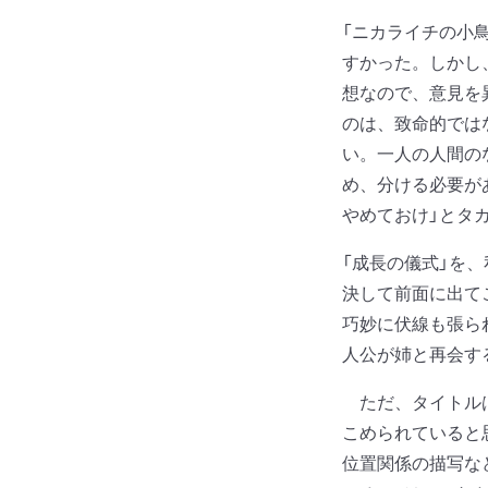
「ニカライチの小
すかった。しかし
想なので、意見を
のは、致命的では
い。一人の人間の
め、分ける必要が
やめておけ」とタ
「成長の儀式」を
決して前面に出て
巧妙に伏線も張ら
人公が姉と再会す
ただ、タイトルは
こめられていると
位置関係の描写な