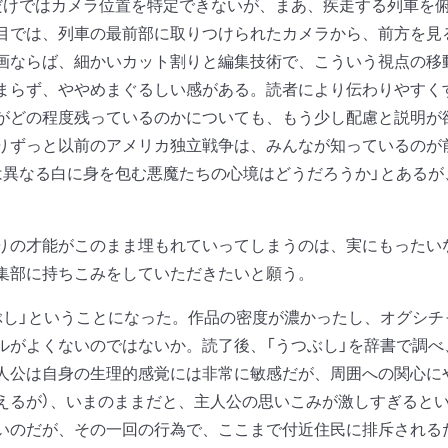
だけではカメラ位置を特定できないが、まあ、疾走する列車を
目では、列車の最前部に取りつけられたカメラから、前方を見
画ならば、細かいカット割りと編集技術で、こういう視点の移
まらず、ややめまぐるしい感がある。読者により伝わりやすく
がどの程度残っているのかについても、もう少し配慮と説明が欲
りずっと以前のアメリカ独立戦争は、みんなが知っているのが
は異なる白に身を包む悪魔たちの心境はどうだろうか」とある
の才能がこのまま埋もれていってしまうのは、実にもったい
集部に持ちこみをしていただきたいと願う。
し」ということになった。作品の密度が濃かったし、オグシチ
ルがよくないのではないか。読了後、「うつぶし」を辞書で調
人公は自身の生理的感覚には非常に敏感だが、周囲への関心に
えるが）、いまのままだと、主人公の思いこみが激しすぎると
いのだが、その一回の行為で、ここまで付近住民に排斥される