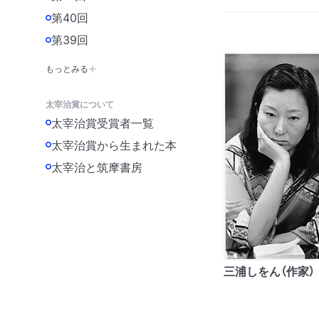
第40回
第39回
もっとみる
太宰治賞について
太宰治賞受賞者一覧
太宰治賞から生まれた本
太宰治と筑摩書房
三浦しをん（作家）