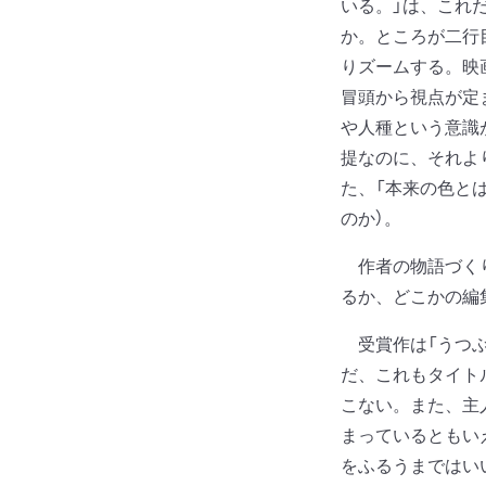
いる。」は、これ
か。ところが二行
りズームする。映
冒頭から視点が定
や人種という意識
提なのに、それよ
た、「本来の色と
のか）。
作者の物語づくり
るか、どこかの編
受賞作は「うつぶ
だ、これもタイト
こない。また、主
まっているともい
をふるうまではい