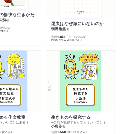
の愉快な生きかた
栄洋
著
昆虫はなぜ海にいないのか
％税込み）
朝野維起
著
42819-6
定価:
円
（10％税込み）
1,056
ISBN:
978-4-480-07756-1
シリーズ・全集
める作文教室
生きものを探究する
らいいことはある？
─自然を観察するってどういうこと？
小島渉
著
0％税込み）
定価:
円
（10％税込み）
1,540