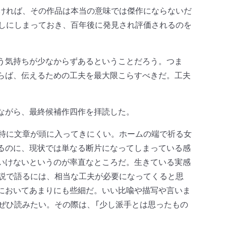
ければ、その作品は本当の意味では傑作にならないだ
出しにしまっておき、百年後に発見され評価されるのを
う気持ちが少なからずあるということだろう。つま
らば、伝えるための工夫を最大限こらすべきだ。工夫
。
ながら、最終候補作四作を拝読した。
は特に文章が頭に入ってきにくい。ホームの端で祈る女
るのに、現状では単なる断片になってしまっている感
いけないというのが率直なところだ。生きている実感
小説で語るには、相当な工夫が必要になってくると思
においてあまりにも些細だ。いい比喩や描写や言いま
ぜひ読みたい。その際は、「少し派手とは思ったもの