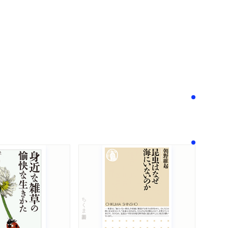
！
ちくま新書