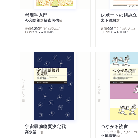
考現学入門
レポートの組み立
今和次郎
藤森照信
木下是雄
著
編
著
定価:
円
（10％税込み）
定価:
円
（10％税込み）
1,210
902
ISBN:
ISBN:
978-4-480-02115-1
978-4-480-08121-6
ちくまプリマー新書
ちくまプリマー新書
宇宙最強物質決定戦
つながる読書
高水裕一
─１０代に推したいこの
著
小池陽慈
編