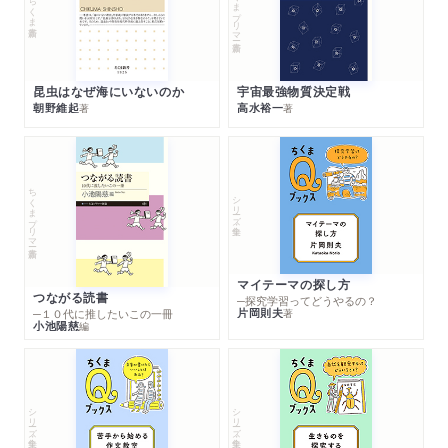
ちくまプリマー新書
ちくま新書
昆虫はなぜ海にいないのか
宇宙最強物質決定戦
朝野維起
高水裕一
著
著
ちくまプリマー新書
シリーズ・全集
マイテーマの探し方
つながる読書
─探究学習ってどうやるの？
片岡則夫
著
─１０代に推したいこの一冊
小池陽慈
編
シリーズ・全集
シリーズ・全集