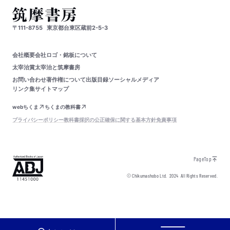
〒111-8755
東京都台東区蔵前2-5-3
会社概要
会社ロゴ・銘板について
太宰治賞
太宰治と筑摩書房
お問い合わせ
著作権について
出版目録
ソーシャルメディア
リンク集
サイトマップ
webちくま
ちくまの教科書
プライバシーポリシー
教科書採択の公正確保に関する基本方針
免責事項
PageTop
© Chikumashobo Ltd.
2024
All Rights Reserved.