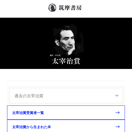
太宰治賞受賞者一覧
太宰治賞から生まれた本