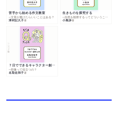
苦手から始める作文教室
生きものを探究する
─文章が書けたらいいことはある？
─自然を観察するってどういうこと？
津村記久子
小島渉
著
著
シリーズ・全集
７日でできるキャラクター創作入門
─想像って役立つの？
名取佐和子
著