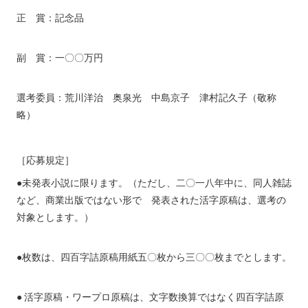
正 賞：記念品
副 賞：一〇〇万円
選考委員：荒川洋治 奥泉光 中島京子 津村記久子（敬称
略）
［応募規定］
●未発表小説に限ります。（ただし、二〇一八年中に、同人雑誌
など、商業出版ではない形で 発表された活字原稿は、選考の
対象とします。）
●枚数は、四百字詰原稿用紙五〇枚から三〇〇枚までとします。
●
活字原稿・ワープロ原稿は、文字数換算ではなく四百字詰原