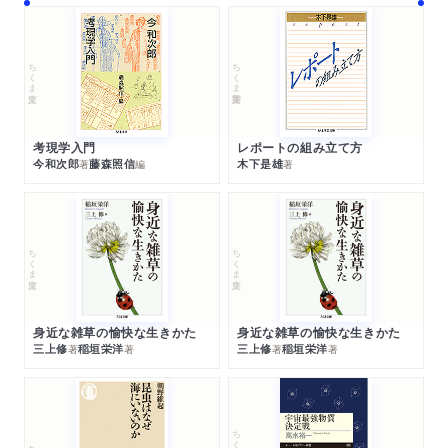
ちくま文庫
ちくま学芸文庫
考現学入門
レポートの組み立て方
今和次郎
藤森照信
木下是雄
著
編
著
ちくま文庫
ちくま文庫
身近な雑草の愉快な生きかた
身近な雑草の愉快な生きかた
三上修
稲垣栄洋
三上修
稲垣栄洋
著
著
著
著