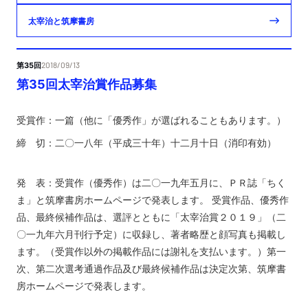
太宰治と筑摩書房
第35回
2018/09/13
第35回太宰治賞作品募集
受賞作：一篇（他に「優秀作」が選ばれることもあります。）
締 切：二〇一八年（平成三十年）十二月十日（消印有効）
発 表：受賞作（優秀作）は二〇一九年五月に、ＰＲ誌「ちく
ま」と筑摩書房ホームページで発表します。
受賞作品、優秀作
品、最終候補作品は、選評とともに「太宰治賞２０１９」（二
〇一九年六月刊行予定）に収録し、著者略歴と顔写真も掲載し
ます。（受賞作以外の掲載作品には謝礼を支払います。）
第一
次、第二次選考通過作品及び最終候補作品は決定次第、筑摩書
房ホームページで発表します。