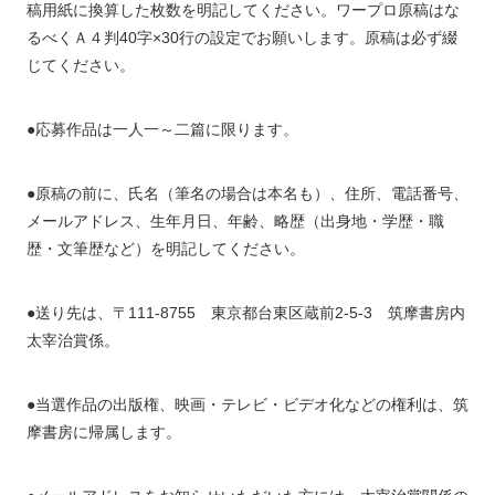
稿用紙に換算した枚数を明記してください。ワープロ原稿はな
るべくＡ４判40字×30行の設定でお願いします。原稿は必ず綴
じてください。
●応募作品は一人一～二篇に限ります。
●原稿の前に、氏名（筆名の場合は本名も）、住所、電話番号、
メールアドレス、生年月日、年齢、略歴（出身地・学歴・職
歴・文筆歴など）を明記してください。
●送り先は、〒111-8755 東京都台東区蔵前2-5-3 筑摩書房内
太宰治賞係。
●当選作品の出版権、映画・テレビ・ビデオ化などの権利は、筑
摩書房に帰属します。