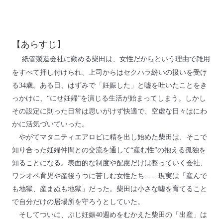
【あらすじ】
紙管製造会社に勤める柴田は、女性だからという理由で雑用
をすべて押し付けられ、上司からはセクハラ紛いの扱いを受け
る34歳。ある日、はずみで「妊娠した」と嘘を吐いたことをき
っかけに、“にせ妊婦”を演じる生活が始まってしまう。しかし
その設定に則った日常は思いがけず快適で、空虚な日々はにわ
かに活気づいていった。
やがてマタニティエアロビに精を出し始めた柴田は、そこで
知り合った妊婦仲間との交流を通して“産む性”の抱える孤独を
知ることになる。表面的な制度や配慮だけは整っていく会社、
ワンオペ育児や産後うつに苦しむ女性たち……現実は「産んで
も地獄、産まぬも地獄」だった。柴田は小さな噓を育てること
で自分だけの居場所を守ろうとしていた。
そしてついに、ぶじ妊娠40週めをむかえた柴田の「出産」は