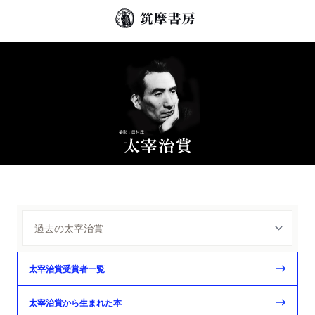
太宰治賞受賞者一覧
太宰治賞から生まれた本