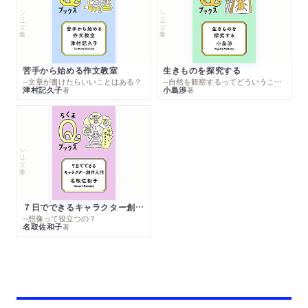
シリーズ・全集
シリーズ・全集
苦手から始める作文教室
生きものを探究する
─文章が書けたらいいことはある？
─自然を観察するってどういうこと？
津村記久子
小島渉
著
著
シリーズ・全集
７日でできるキャラクター創作入門
─想像って役立つの？
名取佐和子
著