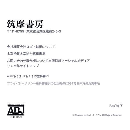
〒111-8755
東京都台東区蔵前2-5-3
会社概要
会社ロゴ・銘板について
太宰治賞
太宰治と筑摩書房
お問い合わせ
著作権について
出版目録
ソーシャルメディア
リンク集
サイトマップ
webちくま
ちくまの教科書
プライバシーポリシー
教科書採択の公正確保に関する基本方針
免責事項
PageTop
© Chikumashobo Ltd.
2024
All Rights Reserved.