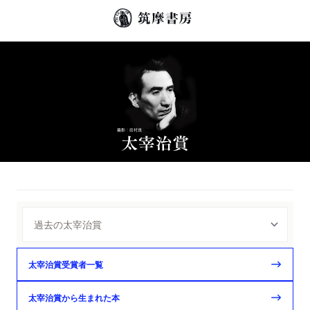
太宰治賞受賞者一覧
太宰治賞から生まれた本