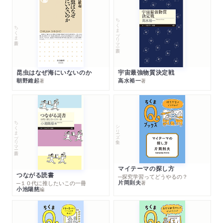
ちくまプリマー新書
ちくま新書
昆虫はなぜ海にいないのか
宇宙最強物質決定戦
朝野維起
高水裕一
著
著
ちくまプリマー新書
シリーズ・全集
マイテーマの探し方
つながる読書
─探究学習ってどうやるの？
片岡則夫
著
─１０代に推したいこの一冊
小池陽慈
編