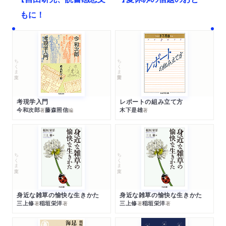
もに！
ちくま文庫
ちくま学芸文庫
考現学入門
レポートの組み立て方
今和次郎
藤森照信
木下是雄
著
編
著
ちくま文庫
ちくま文庫
身近な雑草の愉快な生きかた
身近な雑草の愉快な生きかた
三上修
稲垣栄洋
三上修
稲垣栄洋
著
著
著
著