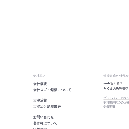
会社案内
筑摩書房の外部サ
webちくま
会社概要
ちくまの教科書
会社ロゴ・銘板について
プライバシーポリ
太宰治賞
教科書採択の公正
太宰治と筑摩書房
免責事項
お問い合わせ
著作権について