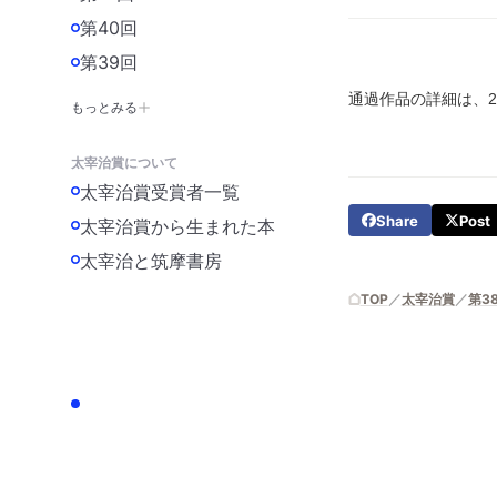
第40回
第39回
通過作品の詳細は、20
もっとみる
太宰治賞について
太宰治賞受賞者一覧
Share
Post
太宰治賞から生まれた本
太宰治と筑摩書房
TOP
太宰治賞
第3