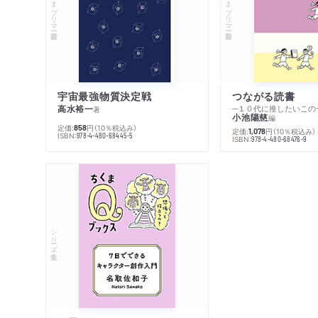
ちくまプリマー新書
ちくまプリマー新書
宇宙最強物質決定戦
つながる読書
高水裕一
─１０代に推したいこの
著
小池陽慈
編
定価:
円
（10％税込み）
858
定価:
円
（10％税込み）
1,078
ISBN:
978-4-480-68445-5
ISBN:
978-4-480-68476-9
シリーズ・全集