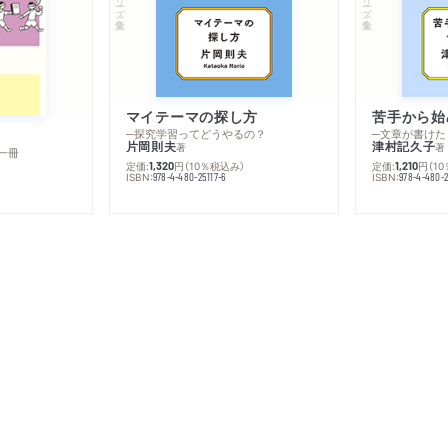
マイテーマの探し方
苦手から始
─探究学習ってどうやるの？
─文章が書けた
片岡則夫
津村記久子
著
著
一冊
定価:
円
（10％税込み）
定価:
円
（1
1,320
1,210
ISBN:
ISBN:
978-4-480-25117-6
978-4-480-2