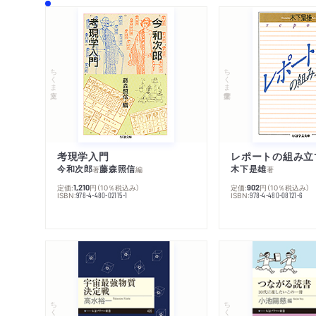
ちくま文庫
ちくま学芸文庫
考現学入門
レポートの組み立
今和次郎
藤森照信
木下是雄
著
編
著
定価:
円
（10％税込み）
定価:
円
（10％税込み）
1,210
902
ISBN:
ISBN:
978-4-480-02115-1
978-4-480-08121-6