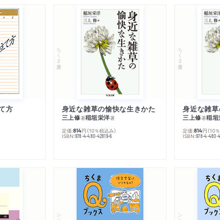
ちくま文庫
ちくま文庫
て方
身近な雑草の愉快な生きかた
身近な雑草
三上修
稲垣栄洋
三上修
稲垣
著
著
著
定価:
円
（10％税込み）
定価:
円
（10
814
814
ISBN:
ISBN:
978-4-480-42819-6
978-4-480-
シリーズ・全集
シリーズ・全集