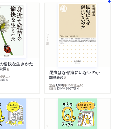
ちくま新書
の愉快な生きかた
栄洋
著
昆虫はなぜ海にいないのか
％税込み）
朝野維起
著
42819-6
定価:
円
（10％税込み）
1,056
ISBN:
978-4-480-07756-1
シリーズ・全集