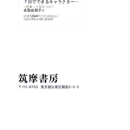
７日でできるキャラクター創作入門
─想像って役立つの？
名取佐和子
著
定価:
円
（10％税込み）
1,540
ISBN:
978-4-480-25162-6
〒111-8755
東京都台東区蔵前2-5-3