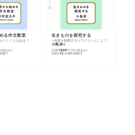
める作文教室
生きものを探究する
らいいことはある？
─自然を観察するってどういうこと？
小島渉
著
0％税込み）
定価:
円
（10％税込み）
1,540
ISBN:
5138-1
978-4-480-25163-3