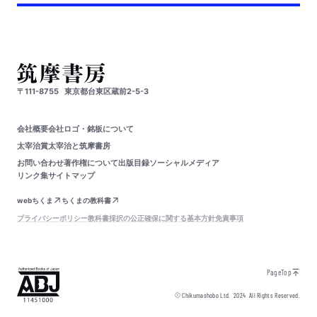
〒111-8755
東京都台東区蔵前2-5-3
会社概要
会社ロゴ・銘板について
太宰治賞
太宰治と筑摩書房
お問い合わせ
著作権について
出版目録
ソーシャルメディア
リンク集
サイトマップ
webちくま
ちくまの教科書
プライバシーポリシー
教科書採択の公正確保に関する基本方針
免責事項
PageTop
© Chikumashobo Ltd.
2024
All Rights Reserved.