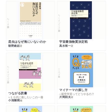
ちくまプリマー新書
ちくま新書
昆虫はなぜ海にいないのか
宇宙最強物質決定戦
朝野維起
高水裕一
著
著
ちくまプリマー新書
シリーズ・全集
マイテーマの探し方
つながる読書
─探究学習ってどうやるの？
片岡則夫
著
─１０代に推したいこの一冊
小池陽慈
編