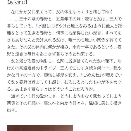
【あらすじ】
なにかが父に巣くって、父の体をゆっくりと壊してゆく
――。三十四歳の春野と、五歳年下の妹・澄香と父は、三人で
暮らしている。「水越しにぼやけた地上をみる」ように他人と距
離をとって生きる春野と、何事にも納得したい澄香、すべてを
さもありなんと受け入れる父は、唯一の心地よい関係を育てて
きた。その父の体内に何かが棲み、余命一年であるという。春
野と澄香は毎日をあまさず暮らそうと約束する。
父と浴びる春の陽射し、玄関に脱ぎ捨てられた父の靴下、明
け方の高速道路のドライブ、三人で囲むすき焼き鍋……。穏や
かな日々の一方で、膨張し姿形を変え、「ごめんね」が増えてい
く父を春野は疎ましくも感じ、むるむるとしたものが体をめぐ
る。あまさず暮らすとはどういうことだろうか。
過ぎていく日の愛おしさ、どうしようもなく変わってしまう
関係とその戸惑い。喪失へと向かう日々を、繊細に美しく描き
出す。