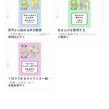
シリーズ・全集
シリーズ・全集
苦手から始める作文教室
生きものを探究する
─文章が書けたらいいことはある？
─自然を観察するってどういうこと？
津村記久子
小島渉
著
著
シリーズ・全集
７日でできるキャラクター創作入門
─想像って役立つの？
名取佐和子
著