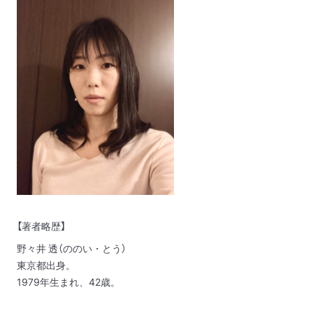
【著者略歴】
野々井 透（ののい・とう）
東京都出身。
1979年生まれ、42歳。