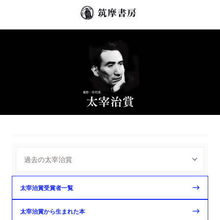
太宰治賞受賞者一覧
太宰治賞から生まれた本