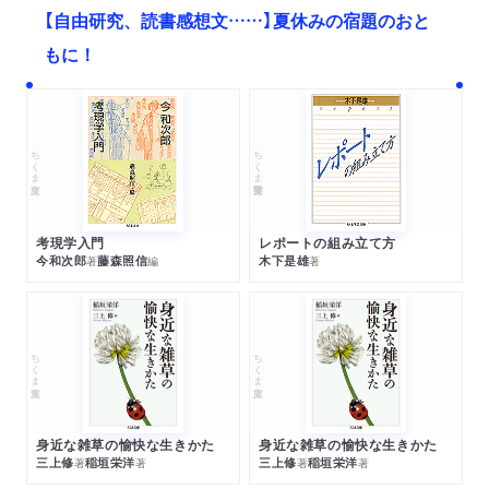
【自由研究、読書感想文……】夏休みの宿題のおと
もに！
ちくま文庫
ちくま学芸文庫
考現学入門
レポートの組み立て方
今和次郎
藤森照信
木下是雄
著
編
著
ちくま文庫
ちくま文庫
身近な雑草の愉快な生きかた
身近な雑草の愉快な生きかた
三上修
稲垣栄洋
三上修
稲垣栄洋
著
著
著
著