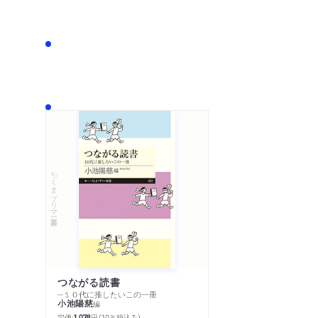
ちくまプリマー新書
つながる読書
─１０代に推したいこの一冊
小池陽慈
編
定価:
円
（10％税込み）
1,078