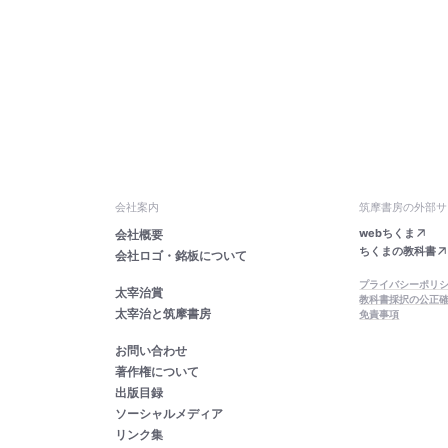
会社案内
筑摩書房の外部サ
webちくま
会社概要
ちくまの教科書
会社ロゴ・銘板について
プライバシーポリ
太宰治賞
教科書採択の公正
太宰治と筑摩書房
免責事項
お問い合わせ
著作権について
出版目録
ソーシャルメディア
リンク集