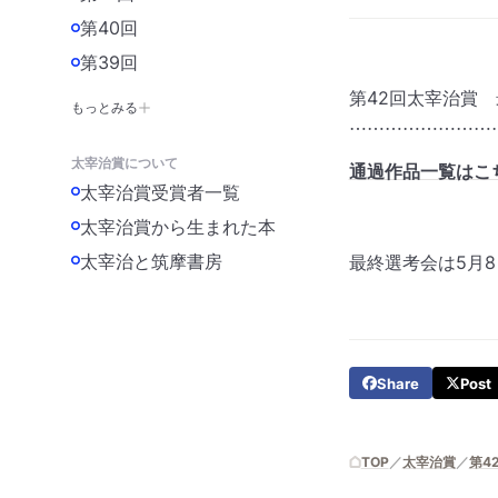
第40回
第39回
第42回太宰治賞 
もっとみる
……………………
太宰治賞について
通過作品一覧はこ
太宰治賞受賞者一覧
太宰治賞から生まれた本
太宰治と筑摩書房
最終選考会は5月
Share
Post
TOP
太宰治賞
第4