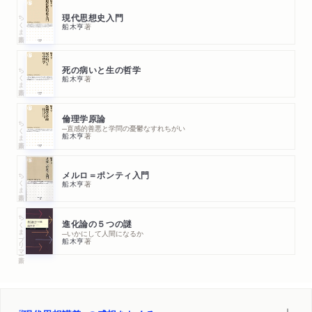
ちくま新書
現代思想史入門
船木亨
著
ちくま新書
死の病いと生の哲学
船木亨
著
倫理学原論
ちくま新書
─直感的善悪と学問の憂鬱なすれちがい
船木亨
著
ちくま新書
メルロ＝ポンティ入門
船木亨
著
ちくまプリマー新書
進化論の５つの謎
─いかにして人間になるか
船木亨
著