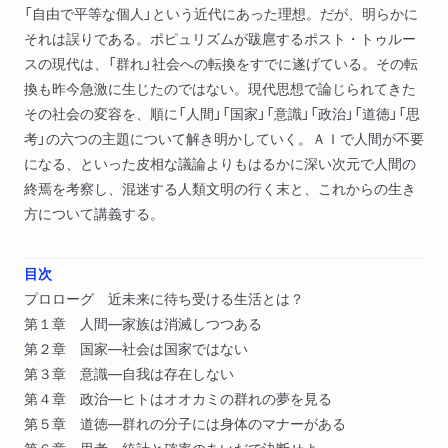
「自由で平等な個人」という近代にあった理想。だが、明らかに
それは誤りである。ポピュリズムが跋扈するポスト・トゥルー
スの現代は、「群れ」社会への転換をすでに遂げている。その転
換も昨今急激に生じたのではない。現代思想で論じられてきた
その社会の変容を、順に「人間」「国家」「意識」「政治」「道徳」「思
考」の六つの主題について解き明かしていく。ＡＩで人間が不要
になる、といった皮相な議論よりもはるかに深い次元で人間の
終焉を考察し、混迷する人類文明の行く末と、これからの生き
方について講義する。
目次
プロローグ 近未来に待ち受ける生活とは？
第１章 人間―家族は消滅しつつある
第２章 国家―社会は国家ではない
第３章 意識―自我は存在しない
第４章 政治―ヒトはオオカミの群れの夢を見る
第５章 道徳―群れの分子には身体のマナーがある
第６章 思考―統計と確率のあいだで決断せよ