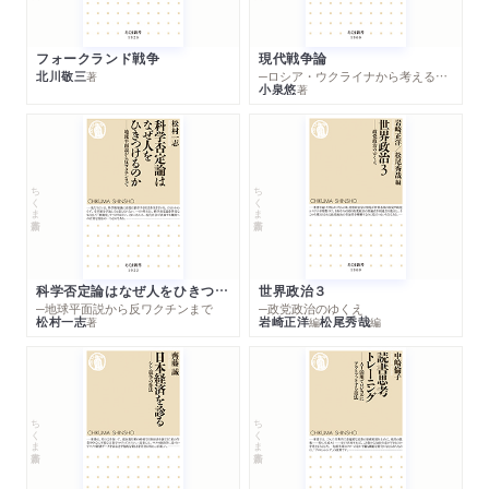
フォークランド戦争
現代戦争論
北川敬三
─ロシア・ウクライナから考える世界の行方
著
小泉悠
著
ちくま新書
ちくま新書
科学否定論はなぜ人をひきつけるのか
世界政治３
─地球平面説から反ワクチンまで
─政党政治のゆくえ
松村一志
岩崎正洋
松尾秀哉
著
編
編
ちくま新書
ちくま新書