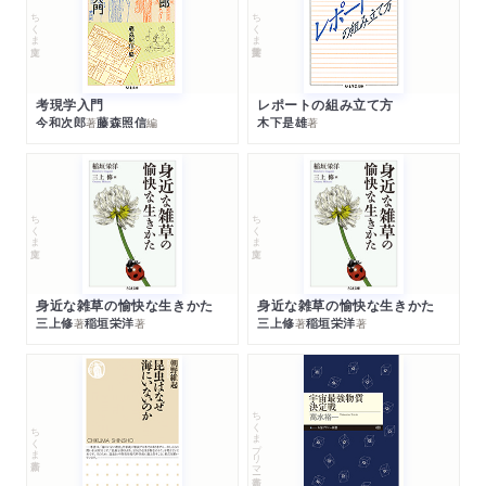
ちくま文庫
ちくま学芸文庫
考現学入門
レポートの組み立て方
今和次郎
藤森照信
木下是雄
著
編
著
ちくま文庫
ちくま文庫
身近な雑草の愉快な生きかた
身近な雑草の愉快な生きかた
三上修
稲垣栄洋
三上修
稲垣栄洋
著
著
著
著
ちくまプリマー新書
ちくま新書