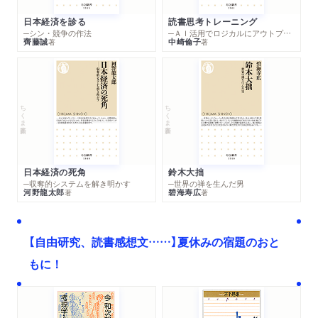
日本経済を診る
読書思考トレーニング
─シン・競争の作法
─ＡＩ活用でロジカルにアウトプットする技法
齊藤誠
中崎倫子
著
著
ちくま新書
ちくま新書
日本経済の死角
鈴木大拙
─収奪的システムを解き明かす
─世界の禅を生んだ男
河野龍太郎
碧海寿広
著
著
【自由研究、読書感想文……】夏休みの宿題のおと
もに！