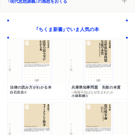
『現代思想講義』の感想をおくる
「ちくま新書」でいま人気の本
ちくま新書
ちくま新書
法律の読み方がわかる本
兵庫県知事問題 失敗の本質
白石忠志
─情報不信はなぜ生まれたか
著
小林和樹
著
ちくま新書
ちくま新書