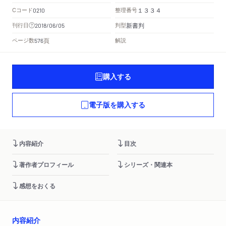
Cコード
整理番号
0210
１３３４
新書判
刊行日
判型
2018/06/05
頁
ページ数
解説
576
購入する
電子版を購入する
内容紹介
目次
著作者プロフィール
シリーズ・関連本
感想をおくる
内容紹介