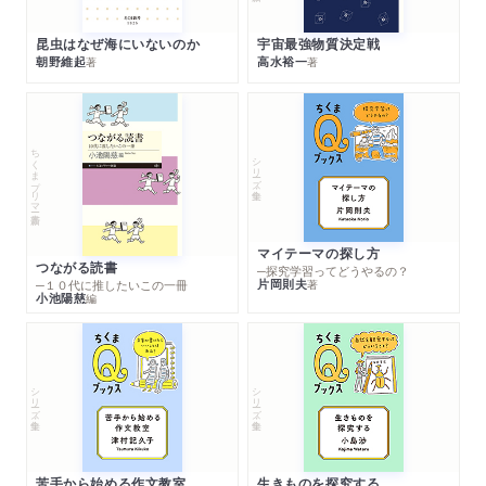
昆虫はなぜ海にいないのか
宇宙最強物質決定戦
朝野維起
高水裕一
著
著
ちくまプリマー新書
シリーズ・全集
マイテーマの探し方
つながる読書
─探究学習ってどうやるの？
片岡則夫
著
─１０代に推したいこの一冊
小池陽慈
編
シリーズ・全集
シリーズ・全集
苦手から始める作文教室
生きものを探究する