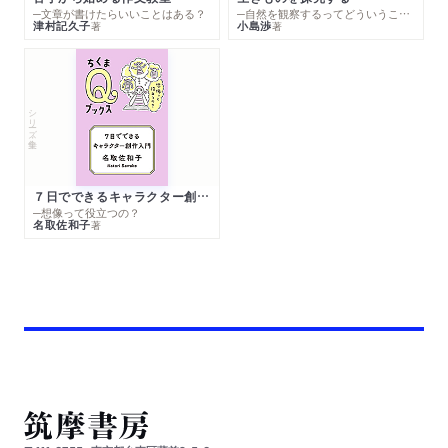
─文章が書けたらいいことはある？
─自然を観察するってどういうこと？
津村記久子
小島渉
著
著
シリーズ・全集
７日でできるキャラクター創作入門
─想像って役立つの？
名取佐和子
著