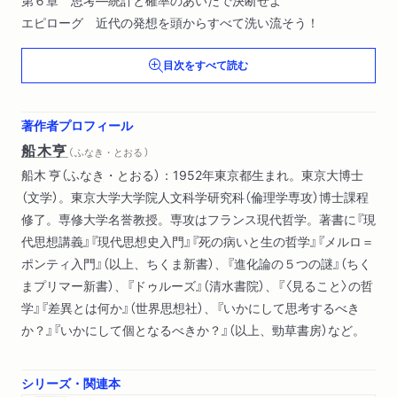
エピローグ 近代の発想を頭からすべて洗い流そう！
目次をすべて読む
著作者プロフィール
船木亨
（ ふなき・とおる ）
船木 亨（ふなき・とおる）：1952年東京都生まれ。東京大博士
（文学）。東京大学大学院人文科学研究科（倫理学専攻）博士課程
修了。専修大学名誉教授。専攻はフランス現代哲学。著書に『現
代思想講義』『現代思想史入門』『死の病いと生の哲学』『メルロ＝
ポンティ入門』（以上、ちくま新書）、『進化論の５つの謎』（ちく
まプリマー新書）、『ドゥルーズ』（清水書院）、『〈見ること〉の哲
学』『差異とは何か』（世界思想社）、『いかにして思考するべき
か？』『いかにして個となるべきか？』（以上、勁草書房）など。
シリーズ・関連本