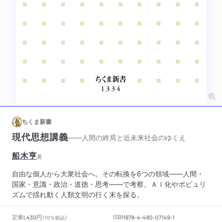
ちくま新書
現代思想講義
——人間の終焉と近未来社会のゆくえ
船木亨
著
自由な個人から大衆社会へ。その転換を6つの領域――人間・
国家・意識・政治・道徳・思考――で考察。ＡＩ化やポピュリ
ズムで揺れ動く人類文明の行く末を探る。
円
定価
ISBN
1,430
（10％税込）
978-4-480-07149-1