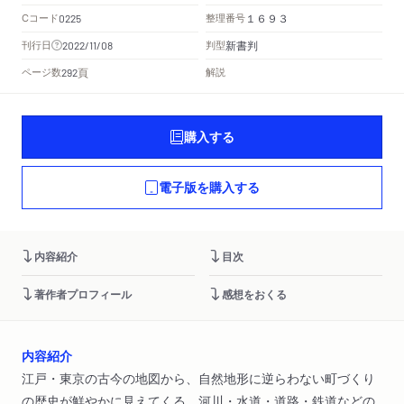
Cコード
整理番号
0225
１６９３
新書判
刊行日
判型
2022/11/08
頁
ページ数
解説
292
購入する
電子版を購入する
内容紹介
目次
著作者プロフィール
感想をおくる
内容紹介
江戸・東京の古今の地図から、自然地形に逆らわない町づくり
の歴史が鮮やかに見えてくる。河川・水道・道路・鉄道などの