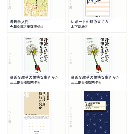
考現学入門
レポートの組み立て方
今和次郎
藤森照信
木下是雄
著
編
著
ちくま文庫
ちくま文庫
身近な雑草の愉快な生きかた
身近な雑草の愉快な生きかた
三上修
稲垣栄洋
三上修
稲垣栄洋
著
著
著
著
ちくまプリマー新書
ちくま新書