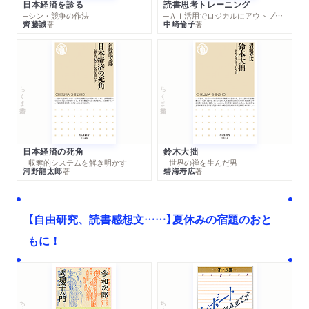
日本経済を診る
読書思考トレーニング
─シン・競争の作法
─ＡＩ活用でロジカルにアウトプットする技法
齊藤誠
中崎倫子
著
著
ちくま新書
ちくま新書
日本経済の死角
鈴木大拙
─収奪的システムを解き明かす
─世界の禅を生んだ男
河野龍太郎
碧海寿広
著
著
【自由研究、読書感想文……】夏休みの宿題のおと
もに！
ちくま文庫
ちくま学芸文庫