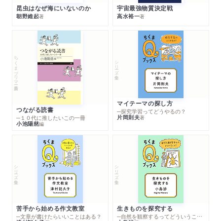
昆虫はなぜ海にいないのか
宇宙最強物質決定戦
朝野維起
高水裕一
著
著
ちくまプリマー新書
シリーズ・全集
マイテーマの探し方
つながる読書
─探究学習ってどうやるの？
片岡則夫
著
─１０代に推したいこの一冊
小池陽慈
編
シリーズ・全集
シリーズ・全集
苦手から始める作文教室
生きものを探究する
─文章が書けたらいいことはある？
─自然を観察するってどういうこと？