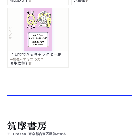
津村記久子
小島渉
著
著
シリーズ・全集
７日でできるキャラクター創作入門
─想像って役立つの？
名取佐和子
著
〒111-8755
東京都台東区蔵前2-5-3