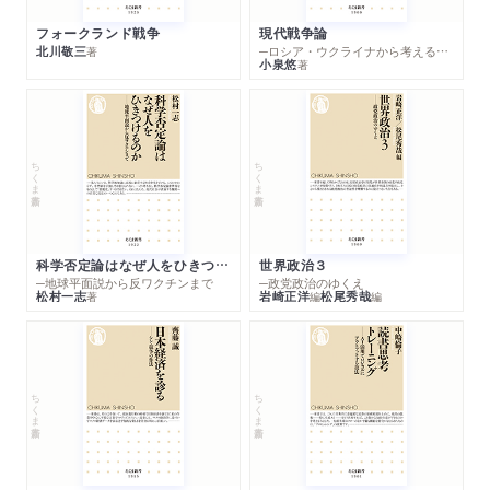
フォークランド戦争
現代戦争論
北川敬三
─ロシア・ウクライナから考える世界の行方
著
小泉悠
著
ちくま新書
ちくま新書
科学否定論はなぜ人をひきつけるのか
世界政治３
─地球平面説から反ワクチンまで
─政党政治のゆくえ
松村一志
岩崎正洋
松尾秀哉
著
編
編
ちくま新書
ちくま新書