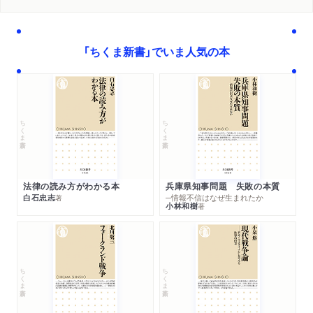
「ちくま新書」でいま人気の本
ちくま新書
ちくま新書
法律の読み方がわかる本
兵庫県知事問題 失敗の本質
白石忠志
─情報不信はなぜ生まれたか
著
小林和樹
著
ちくま新書
ちくま新書