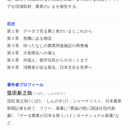
アを現場取材、農業のいまを報告する。
目次
第１章 データで見る農と食のいまとこれから
第２章 危機にある物流
第３章 待ったなしの農業関連施設の再整備
第４章 大規模化への備え
第５章 外国人、都市住民からロボットまで
第６章 消費者が迫る変化、日本文化を世界へ
著作者プロフィール
窪田新之助
（ くぼた・しんのすけ ）
窪田 新之助（くぼた・しんのすけ）：ジャーナリスト。日本農業
新聞記者を経て、フリー。著書に『農協の闇』（講談社現代新
書）、『データ農業が日本を救う』（インターナショナル新書）な
ど。