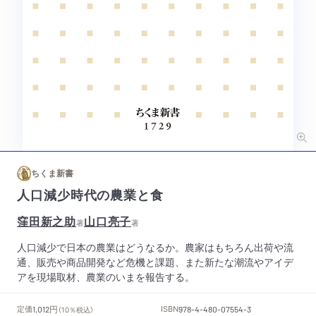
ちくま新書
人口減少時代の農業と食
窪田新之助
山口亮子
著
著
人口減少で日本の農業はどうなるか。農家はもちろん出荷や流
通、販売や商品開発など危機と課題、また新たな潮流やアイデ
アを現場取材、農業のいまを報告する。
円
定価
ISBN
1,012
（10％税込）
978-4-480-07554-3