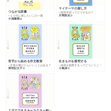
マイテーマの探し方
つながる読書
─探究学習ってどうやるの？
片岡則夫
著
─１０代に推したいこの一冊
小池陽慈
編
シリーズ・全集
シリーズ・全集
苦手から始める作文教室
生きものを探究する
─文章が書けたらいいことはある？
─自然を観察するってどういうこと？
津村記久子
小島渉
著
著
シリーズ・全集
７日でできるキャラクター創作入門