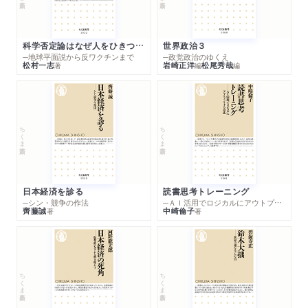
科学否定論はなぜ人をひきつけるのか
世界政治３
─地球平面説から反ワクチンまで
─政党政治のゆくえ
松村一志
岩崎正洋
松尾秀哉
著
編
編
ちくま新書
ちくま新書
日本経済を診る
読書思考トレーニング
─シン・競争の作法
─ＡＩ活用でロジカルにアウトプットする技法
齊藤誠
中崎倫子
著
著
ちくま新書
ちくま新書