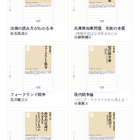
ちくま新書
ちくま新書
法律の読み方がわかる本
兵庫県知事問題 失敗の本質
白石忠志
─情報不信はなぜ生まれたか
著
小林和樹
著
ちくま新書
ちくま新書
フォークランド戦争
現代戦争論
北川敬三
─ロシア・ウクライナから考える世界の行方
著
小泉悠
著
ちくま新書
ちくま新書