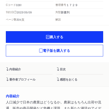
Cコード
整理番号
0261
１７２９
新書判
刊行日
判型
2023/05/09
頁
ページ数
解説
304
購入する
電子版を購入する
内容紹介
目次
著作者プロフィール
感想をおくる
内容紹介
人口減少で日本の農業はどうなるか。農家はもちろん出荷や流
通、販売や商品開発など危機と課題、また新たな潮流やアイデ