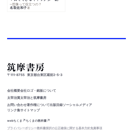
─想像って役立つの？
名取佐和子
著
〒111-8755
東京都台東区蔵前2-5-3
会社概要
会社ロゴ・銘板について
太宰治賞
太宰治と筑摩書房
お問い合わせ
著作権について
出版目録
ソーシャルメディア
リンク集
サイトマップ
webちくま
ちくまの教科書
プライバシーポリシー
教科書採択の公正確保に関する基本方針
免責事項