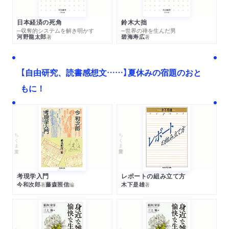
日本経済の死角
鈴木大拙
─収奪的システムを解き明かす
─世界の禅を生んだ男
河野龍太郎
碧海寿広
著
著
【自由研究、読書感想文……】夏休みの宿題のおと
もに！
ちくま文庫
ちくま学芸文庫
考現学入門
レポートの組み立て方
今和次郎
藤森照信
木下是雄
著
編
著