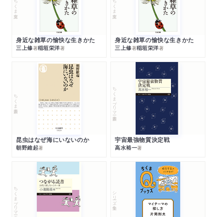
ちくま文庫
ちくま文庫
身近な雑草の愉快な生きかた
身近な雑草の愉快な生きかた
三上修
稲垣栄洋
三上修
稲垣栄洋
著
著
著
著
ちくまプリマー新書
ちくま新書
昆虫はなぜ海にいないのか
宇宙最強物質決定戦
朝野維起
高水裕一
著
著
ちくまプリマー新書
シリーズ・全集