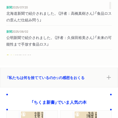
新聞
2025/07/20
第5章 気候変動とほころんだ食料システム
北海道新聞で紹介されました。（評者：高橋真樹さん）「食品ロス
1 食品ロスは温暖化の主犯格？
の歪んだ仕組み問う」
2 世界の食品ロスの不都合な真実
3 「食品ロス削減」が気候変動対策に加わったＣＯＰ28
新聞
2025/06/02
4 世界の食料システムのほころび
公明新聞で紹介されました。（評者：久保田裕美さん）「未来の可
5 日本の食料システムのほころび
能性まで手放す食品ロス」
第6章 食べものを捨てるとき、わたしたちは何を捨てている
ラジオ
2025/06/02
ラジオ日本「エシカルWAVE for SDGs」に井出留美さんが出演し
のか
ました。
1 食品ロス削減は何につながるのか
2 食品ロス削減のカリスマが説く「三つの3」
『私たちは何を捨てているのか』の感想をおくる
新聞
2025/05/28
3 食べものを捨てるとき、わたしたちは何を捨てているのか
日刊ゲンダイで紹介されました。
4 自然から頂戴する―『北の国から』に学ぶＳＤＧｓな生き方
新聞
2025/05/10
おわりに
「ちくま新書」でいま人気の本
東京新聞で紹介されました。（評者：高橋真樹さん）「無駄
初出一覧
を生む歪んだ仕組み」
参考文献