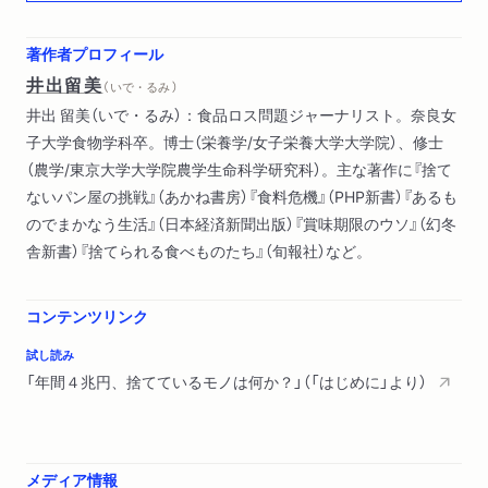
2 牛乳5000トン廃棄の裏事情
3 賞味期限―厳守ではないことを書き足す知恵
著作者プロフィール
4 牛乳の「賞味期限」で一人ひとりが考えるべきこと
井出留美
（ いで・るみ ）
5 「捨てる」が組み込まれた大手コンビニのビジネスモデル
井出 留美（いで・るみ）：食品ロス問題ジャーナリスト。奈良女
6 高騰する卵の価格から、安すぎる日本の食を考える
子大学食物学科卒。博士（栄養学/女子栄養大学大学院）、修士
（農学/東京大学大学院農学生命科学研究科）。主な著作に『捨て
第3章 貧困をめぐる実情
ないパン屋の挑戦』（あかね書房）『食料危機』（PHP新書）『あるも
1 世界をおおう食料高騰と貧困の波
のでまかなう生活』（日本経済新聞出版）『賞味期限のウソ』（幻冬
2 食品ロスと貧困支援をつなぐフードドライブとは
舎新書）『捨てられる食べものたち』（旬報社）など。
3 子どもの食と居場所はなぜ大切なのか
第4章 ごみ政策と食品ロスの切っても切れない関係
コンテンツリンク
1 減らすポイントは「量る」こと
試し読み
2 ごみゼロを実践する
「年間４兆円、捨てているモノは何か？」（「はじめに」より）
3 ごみ焼却率ワースト1の日本
4 分ければ資源・混ぜればごみ
5 捨てるのをやめてつくり出す、飼料も肥料も燃料も
6 新たな解決策を高校生が切りひらいた事例
メディア情報