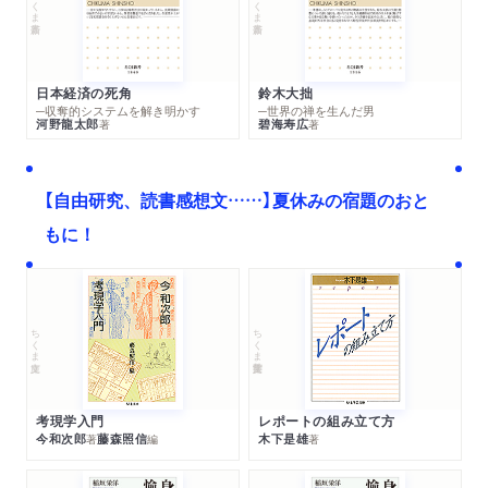
日本経済の死角
鈴木大拙
─収奪的システムを解き明かす
─世界の禅を生んだ男
河野龍太郎
碧海寿広
著
著
【自由研究、読書感想文……】夏休みの宿題のおと
もに！
ちくま文庫
ちくま学芸文庫
考現学入門
レポートの組み立て方
今和次郎
藤森照信
木下是雄
著
編
著