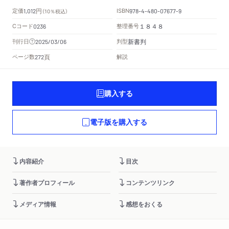
円
定価
ISBN
1,012
（10％税込）
978-4-480-07677-9
Cコード
整理番号
0236
１８４８
新書判
刊行日
判型
2025/03/06
頁
ページ数
解説
272
購入する
電子版を購入する
内容紹介
目次
著作者プロフィール
コンテンツリンク
メディア情報
感想をおくる