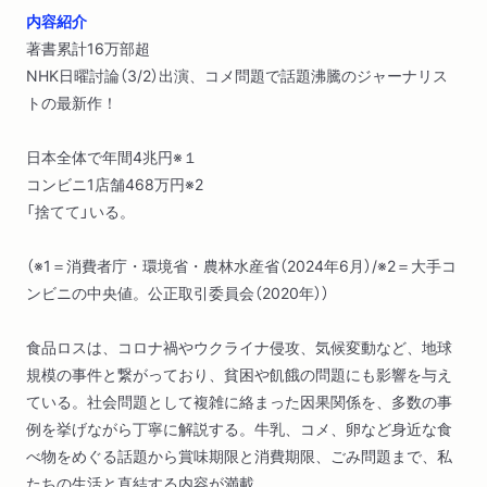
内容紹介
著書累計16万部超
NHK日曜討論（3/2）出演、コメ問題で話題沸騰のジャーナリス
トの最新作！
日本全体で年間4兆円※１
コンビニ1店舗468万円※2
「捨てて」いる。
（※1＝消費者庁・環境省・農林水産省（2024年6月）/※2＝大手コ
ンビニの中央値。公正取引委員会（2020年））
食品ロスは、コロナ禍やウクライナ侵攻、気候変動など、地球
規模の事件と繋がっており、貧困や飢餓の問題にも影響を与え
ている。社会問題として複雑に絡まった因果関係を、多数の事
例を挙げながら丁寧に解説する。牛乳、コメ、卵など身近な食
べ物をめぐる話題から賞味期限と消費期限、ごみ問題まで、私
たちの生活と直結する内容が満載。