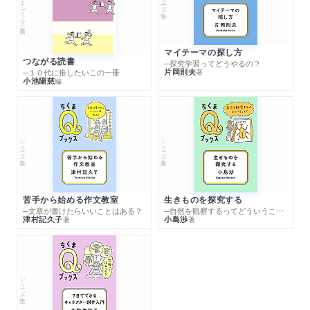
ちくまプリマー新書
マイテーマの探し方
つながる読書
─探究学習ってどうやるの？
片岡則夫
著
─１０代に推したいこの一冊
小池陽慈
編
シリーズ・全集
シリーズ・全集
苦手から始める作文教室
生きものを探究する
─文章が書けたらいいことはある？
─自然を観察するってどういうこと？
津村記久子
小島渉
著
著
シリーズ・全集