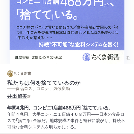
ちくま新書
私たちは何を捨てているのか
——食品ロス、コロナ、気候変動
井出留美
著
年間4兆円、コンビニ1店舗468万円「捨てて」いる。
年間４兆円、大手コンビニ１店舗４６８万円――日本の食品ロ
スで「捨てる」金額だ。地球規模の事件と複雑に繋がり、持続不
可能な食料システムを明らかにする。