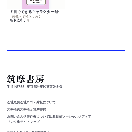
７日でできるキャラクター創作入門
─想像って役立つの？
名取佐和子
著
〒111-8755
東京都台東区蔵前2-5-3
会社概要
会社ロゴ・銘板について
太宰治賞
太宰治と筑摩書房
お問い合わせ
著作権について
出版目録
ソーシャルメディア
リンク集
サイトマップ
webちくま
ちくまの教科書