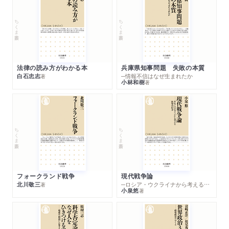
雑誌
2025/05/02
ちくま新書
ちくま新書
「週刊エコノミスト」5月13・20日合併号で紹介されまし
た。
雑誌
2025/05/01
法律の読み方がわかる本
兵庫県知事問題 失敗の本質
第三文明（2025年6月号）に著者インタビューが掲載されまし
白石忠志
─情報不信はなぜ生まれたか
著
た。「「令和の米騒動」と食品ロスの現状」
小林和樹
著
雑誌
2025/04/17
グローバルネット（25年4月号）で紹介されました。
ちくま新書
ちくま新書
WEB
2025/04/09
プレジデントオンラインで紹介されました。「日本の"賃金
サイクル"は完全に壊れている…｢企業がケチだから｣では
フォークランド戦争
現代戦争論
ない､政府が知らんぷりする｢貧乏の元凶｣」
北川敬三
─ロシア・ウクライナから考える世界の行方
著
小泉悠
著
WEB
2025/04/08
プレジデントオンラインで紹介されました。「｢物価上昇｣
でも｢コメ不足｣でもない…コンビニ､スーパーで消費者が