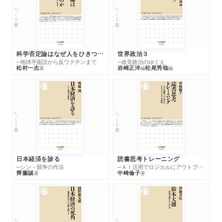
ちくま新書
ちくま新書
払わされている"もっとも無駄なコスト"とは」
WEB
2025/04/07
朝日新聞SDGs ACTION!で紹介されました。
科学否定論はなぜ人をひきつけるのか
世界政治３
─地球平面説から反ワクチンまで
─政党政治のゆくえ
松村一志
岩崎正洋
松尾秀哉
著
編
編
WEB
2025/04/07
プレジデントオンラインで紹介されました。「コメ不足な
のに｢大量のおにぎり｣をゴミにしている…コンビニ店員が
証言｢468万円分の食品廃棄｣のキツイ現実」
ちくま新書
ちくま新書
雑誌
2025/03/26
月刊Hanada（2025年5月号）に著者インタビューが掲載されま
した。「食品ロスの真実」
日本経済を診る
読書思考トレーニング
─シン・競争の作法
─ＡＩ活用でロジカルにアウトプットする技法
ラジオ
齊藤誠
中崎倫子
2025/03/24
著
著
京都リビングエフエムに井出留美さんが出演しました。
ちくま新書
ちくま新書