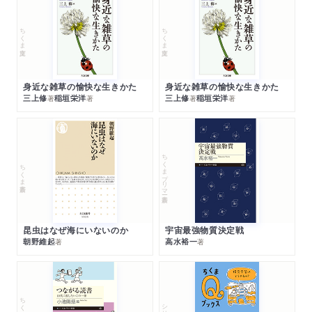
ちくま文庫
ちくま文庫
身近な雑草の愉快な生きかた
身近な雑草の愉快な生きかた
三上修
稲垣栄洋
三上修
稲垣栄洋
著
著
著
著
ちくまプリマー新書
ちくま新書
昆虫はなぜ海にいないのか
宇宙最強物質決定戦
朝野維起
高水裕一
著
著
シリーズ・全集