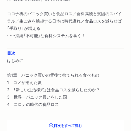
コロナ禍のパニック買いと食品ロス／食料高騰と貧困のスパイ
ラル／生ごみを焼却する日本は時代遅れ／食品ロスを減らせば
「手取り」が増える
……持続「不可能」な食料システムを暴く！
目次
はじめに
第1章 パニック買いの背後で捨てられる食べもの
1 コメが消えた夏
2 「新しい生活様式」は食品ロスを減らしたのか？
3 世界一パニック買いをした国
4 コロナの時代の食品ロス
第2章 日本の食の「捨てる」システム
目次をすべて読む
1 大量売れ残りと廃棄を前提としたビジネス