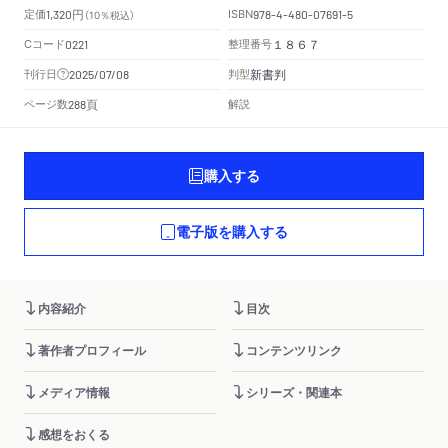
円
定価
ISBN
1,320
（10％税込）
978-4-480-07691-5
Cコード
整理番号
0221
１８６７
新書判
刊行日
判型
2025/07/08
頁
ページ数
解説
288
購入する
電子版を購入する
内容紹介
目次
著作者プロフィール
コンテンツリンク
メディア情報
シリーズ・関連本
感想をおくる