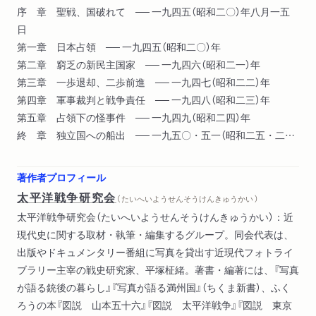
序 章 聖戦、国破れて ── 一九四五（昭和二〇）年八月一五
日
第一章 日本占領 ── 一九四五（昭和二〇）年
第二章 窮乏の新民主国家 ── 一九四六（昭和二一）年
第三章 一歩退却、二歩前進 ── 一九四七（昭和二二）年
第四章 軍事裁判と戦争責任 ── 一九四八（昭和二三）年
第五章 占領下の怪事件 ── 一九四九（昭和二四）年
終 章 独立国への船出 ── 一九五〇・五一（昭和二五・二
六）年
著作者プロフィール
太平洋戦争研究会
（ たいへいようせんそうけんきゅうかい ）
太平洋戦争研究会（たいへいようせんそうけんきゅうかい）：近
現代史に関する取材・執筆・編集するグループ。同会代表は、
出版やドキュメンタリー番組に写真を貸出す近現代フォトライ
ブラリー主宰の戦史研究家、平塚柾緒。著書・編著には、『写真
が語る銃後の暮らし』『写真が語る満州国』（ちくま新書）、ふく
ろうの本『図説 山本五十六』『図説 太平洋戦争』『図説 東京