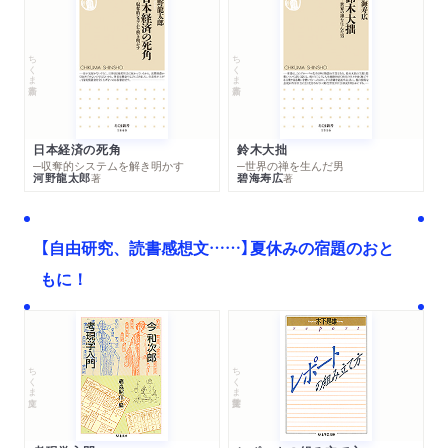
ちくま新書
ちくま新書
日本経済の死角
鈴木大拙
─収奪的システムを解き明かす
─世界の禅を生んだ男
河野龍太郎
碧海寿広
著
著
【自由研究、読書感想文……】夏休みの宿題のおと
もに！
ちくま文庫
ちくま学芸文庫