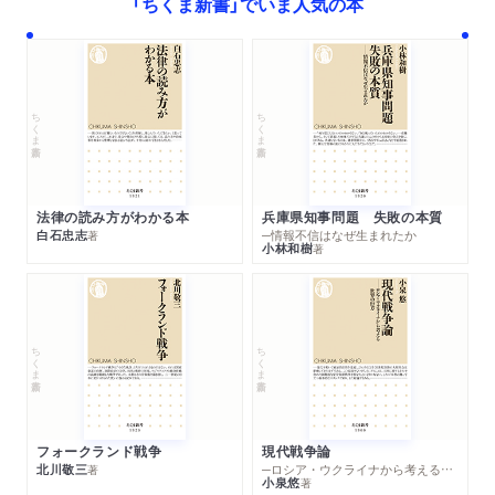
「ちくま新書」でいま人気の本
ちくま新書
ちくま新書
法律の読み方がわかる本
兵庫県知事問題 失敗の本質
白石忠志
─情報不信はなぜ生まれたか
著
小林和樹
著
ちくま新書
ちくま新書
フォークランド戦争
現代戦争論
北川敬三
─ロシア・ウクライナから考える世界の行方
著
小泉悠
著