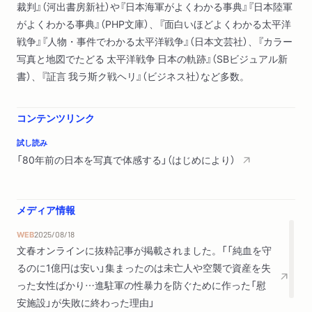
裁判』（河出書房新社）や『日本海軍がよくわかる事典』『日本陸軍
がよくわかる事典』（PHP文庫）、『面白いほどよくわかる太平洋
戦争』『人物・事件でわかる太平洋戦争』（日本文芸社）、『カラー
写真と地図でたどる 太平洋戦争 日本の軌跡』（SBビジュアル新
書）、『証言 我ラ斯ク戦ヘリ』（ビジネス社）など多数。
コンテンツリンク
試し読み
「80年前の日本を写真で体感する」（はじめにより）
メディア情報
WEB
2025/08/18
文春オンラインに抜粋記事が掲載されました。「「純血を守
るのに1億円は安い」集まったのは未亡人や空襲で資産を失
った女性ばかり…進駐軍の性暴力を防ぐために作った「慰
安施設」が失敗に終わった理由」