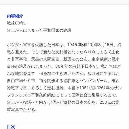
内容紹介
戦後80年。
焦土からはじまった平和国家の建設
ポツダム宣言を受諾した日本は、1945（昭和20）年8月15日、終
戦を迎えた。そして新たな支配者となったＧＨＱによる民主化
と非軍事化、天皇の人間宣言、新憲法の公布、東京裁判と戦争
責任の追及がはじまった。80年前の占領下日本で、私たちはど
んな地獄を見て、何を糧に生き抜いたのか。焼け跡に生まれた
自由市場ヤミ市、街を闊歩する進駐軍とパンパンガール、東西
冷戦下で目まぐるしく進む復興。本書は1951（昭和26）年のサン
フランシスコ平和条約締結によって国際社会に復帰するまで、
焦土から復活へと向かう混沌と激動の日本の姿を、250点の貴
重写真でたどる。
目次