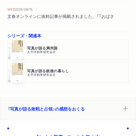
WEB
2025/08/15
文春オンラインに抜粋記事が掲載されました。「「おばさ
ん、日本は負けたんだ」君が代を聞いて涙を流す者も…『昭
和天皇の玉音放送』に触れた“1945年8月15日の日本人たち
シリーズ・関連本
の声”【終戦の日】」
ちくま新書
写真が語る満州国
太平洋戦争研究会
著
新聞
2025/08/02
毎日新聞で紹介されました。
ちくま新書
写真が語る銃後の暮らし
太平洋戦争研究会
著
『写真が語る敗戦と占領』の感想をおくる