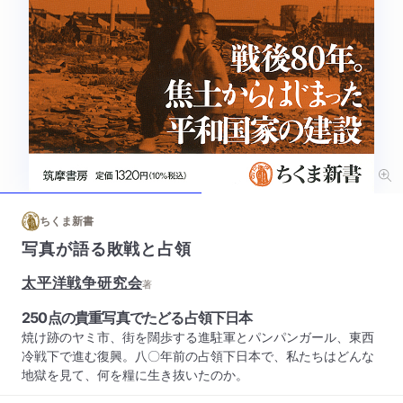
ちくま新書
写真が語る敗戦と占領
太平洋戦争研究会
著
250点の貴重写真でたどる占領下日本
焼け跡のヤミ市、街を闊歩する進駐軍とパンパンガール、東西
冷戦下で進む復興。八〇年前の占領下日本で、私たちはどんな
地獄を見て、何を糧に生き抜いたのか。