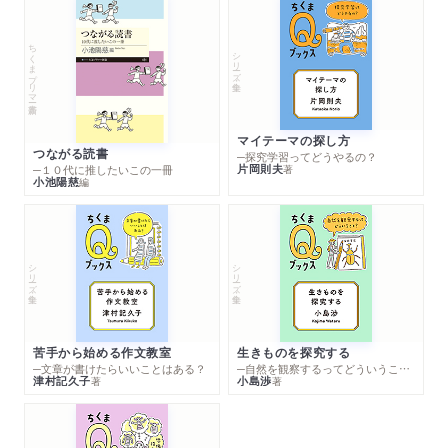
ちくまプリマー新書
シリーズ・全集
マイテーマの探し方
つながる読書
─探究学習ってどうやるの？
片岡則夫
著
─１０代に推したいこの一冊
小池陽慈
編
シリーズ・全集
シリーズ・全集
苦手から始める作文教室
生きものを探究する
─文章が書けたらいいことはある？
─自然を観察するってどういうこと？
津村記久子
小島渉
著
著