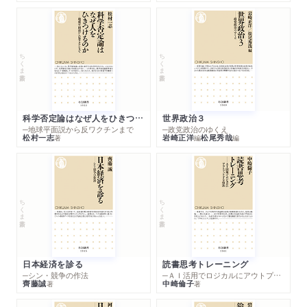
ちくま新書
ちくま新書
科学否定論はなぜ人をひきつけるのか
世界政治３
─地球平面説から反ワクチンまで
─政党政治のゆくえ
松村一志
岩崎正洋
松尾秀哉
著
編
編
ちくま新書
ちくま新書
日本経済を診る
読書思考トレーニング
─シン・競争の作法
─ＡＩ活用でロジカルにアウトプットする技法
齊藤誠
中崎倫子
著
著