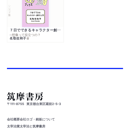
シリーズ・全集
７日でできるキャラクター創作入門
─想像って役立つの？
名取佐和子
著
〒111-8755
東京都台東区蔵前2-5-3
会社概要
会社ロゴ・銘板について
太宰治賞
太宰治と筑摩書房