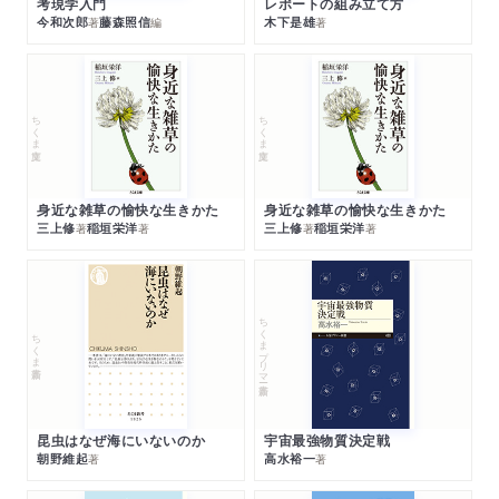
考現学入門
レポートの組み立て方
今和次郎
藤森照信
木下是雄
著
編
著
ちくま文庫
ちくま文庫
身近な雑草の愉快な生きかた
身近な雑草の愉快な生きかた
三上修
稲垣栄洋
三上修
稲垣栄洋
著
著
著
著
ちくまプリマー新書
ちくま新書
昆虫はなぜ海にいないのか
宇宙最強物質決定戦
朝野維起
高水裕一
著
著