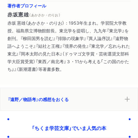
著作者プロフィール
赤坂憲雄
（ あかさか・のりお ）
赤坂 憲雄（あかさか・のりお）：1953年生まれ。学習院大学教
授。福島県立博物館館長。東北学を提唱し、九九年『東北学』を
創刊。『柳田国男を読む』『排除の現象学』『異人論序説』『遠野物
語へようこそ』『結社と王権』『境界の発生』『東北学／忘れられた
東北』『岡本太郎の見た日本』（ドゥマゴ文学賞・芸術選奨文部科
学大臣賞受賞）『東西／南北考』３・11から考える「この国のかた
ち」』（新潮選書）等著書多数。
『遠野／物語考』の感想をおくる
「ちくま学芸文庫」でいま人気の本