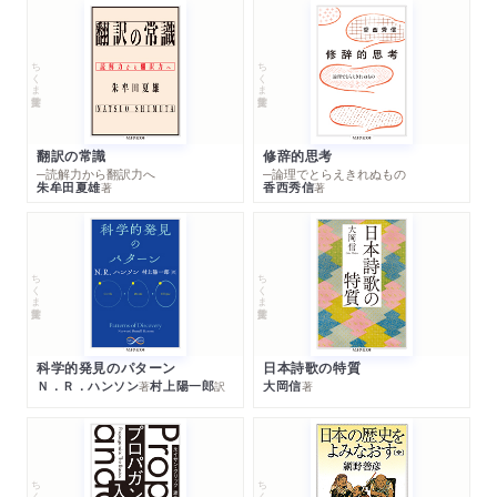
ちくま学芸文庫
ちくま学芸文庫
翻訳の常識
修辞的思考
─読解力から翻訳力へ
─論理でとらえきれぬもの
朱牟田夏雄
香西秀信
著
著
ちくま学芸文庫
ちくま学芸文庫
科学的発見のパターン
日本詩歌の特質
Ｎ．Ｒ．ハンソン
村上陽一郎
大岡信
著
訳
著
ちくま学芸文庫
ちくま学芸文庫