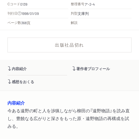
Cコード
整理番号
ア
0139
-2-4
文庫判
刊行日
判型
1998/01/09
頁
ページ数
解説
368
出版社品切れ
内容紹介
著作者プロフィール
感想をおくる
内容紹介
今ある遠野の町と人を渉猟しながら柳田の『遠野物語』を読み直
し、豊饒なる広がりと深さをもった原・遠野物語の再構成を試
みる。