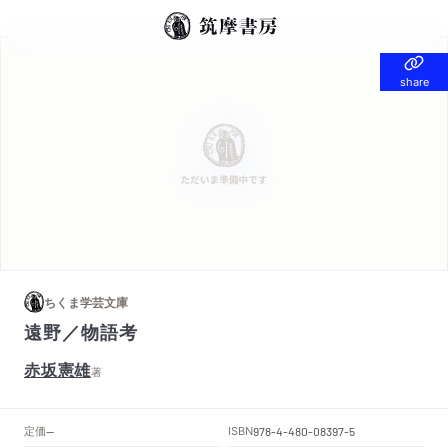
share
share
ちくま学芸文庫
遠野／物語考
赤坂憲雄
著
定価
ISBN
--
978-4-480-08397-5