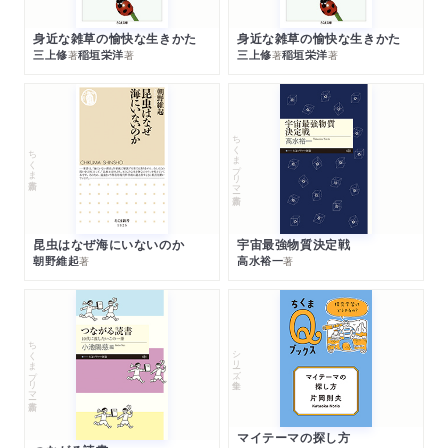
身近な雑草の愉快な生きかた
身近な雑草の愉快な生きかた
三上修
稲垣栄洋
三上修
稲垣栄洋
著
著
著
著
ちくまプリマー新書
ちくま新書
昆虫はなぜ海にいないのか
宇宙最強物質決定戦
朝野維起
高水裕一
著
著
ちくまプリマー新書
シリーズ・全集
マイテーマの探し方