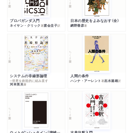
プロパガンダ入門
日本の歴史をよみなおす（全）
ネイサン・クリック
渡会圭子
網野善彦
著
訳
著
ちくま学芸文庫
ちくま学芸文庫
システムの非線形論理
人間の条件
─世界を創造的に組み直す
ハンナ・アーレント
志水速雄
著
訳
河本英夫
著
ちくま学芸文庫
ちくま学芸文庫
ウィトゲンシュタイン〔増補新版〕
古典注釈入門