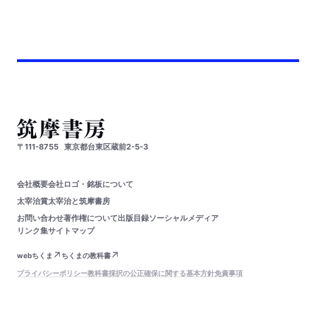
〒111-8755
東京都台東区蔵前2-5-3
会社概要
会社ロゴ・銘板について
太宰治賞
太宰治と筑摩書房
お問い合わせ
著作権について
出版目録
ソーシャルメディア
リンク集
サイトマップ
webちくま
ちくまの教科書
プライバシーポリシー
教科書採択の公正確保に関する基本方針
免責事項