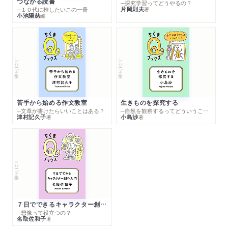
つながる読書
─探究学習ってどうやるの？
片岡則夫
著
─１０代に推したいこの一冊
小池陽慈
編
シリーズ・全集
シリーズ・全集
苦手から始める作文教室
生きものを探究する
─文章が書けたらいいことはある？
─自然を観察するってどういうこと？
津村記久子
小島渉
著
著
シリーズ・全集
７日でできるキャラクター創作入門
─想像って役立つの？
名取佐和子
著