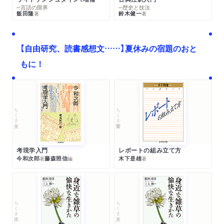
─言語の限界
─歴史と技法
飯田隆
鈴木健一
著
著
【自由研究、読書感想文……】夏休みの宿題のおと
もに！
ちくま文庫
ちくま学芸文庫
考現学入門
レポートの組み立て方
今和次郎
藤森照信
木下是雄
著
編
著
ちくま文庫
ちくま文庫