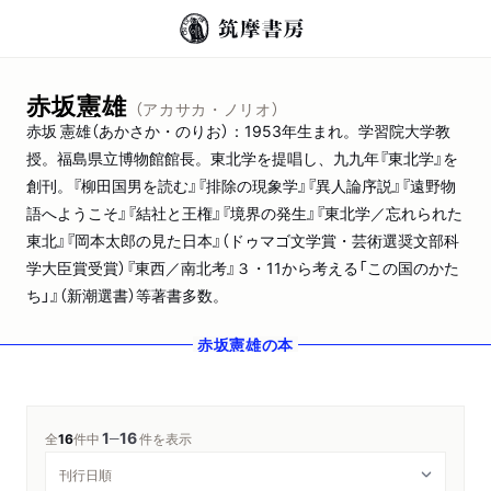
赤坂憲雄
（アカサカ・ノリオ）
赤坂 憲雄（あかさか・のりお）：1953年生まれ。学習院大学教
授。福島県立博物館館長。東北学を提唱し、九九年『東北学』を
創刊。『柳田国男を読む』『排除の現象学』『異人論序説』『遠野物
語へようこそ』『結社と王権』『境界の発生』『東北学／忘れられた
東北』『岡本太郎の見た日本』（ドゥマゴ文学賞・芸術選奨文部科
学大臣賞受賞）『東西／南北考』３・11から考える「この国のかた
ち」』（新潮選書）等著書多数。
赤坂憲雄
の本
1
16
─
全
16
件中
件を表示