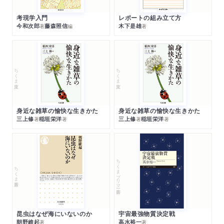
考現学入門
レポートの組み立て方
今和次郎
藤森照信
木下是雄
著
編
著
ちくま文庫
ちくま文庫
身近な雑草の愉快な生きかた
身近な雑草の愉快な生きかた
三上修
稲垣栄洋
三上修
稲垣栄洋
著
著
著
著
ちくまプリマー新書
ちくま新書
昆虫はなぜ海にいないのか
宇宙最強物質決定戦
朝野維起
高水裕一
著
著