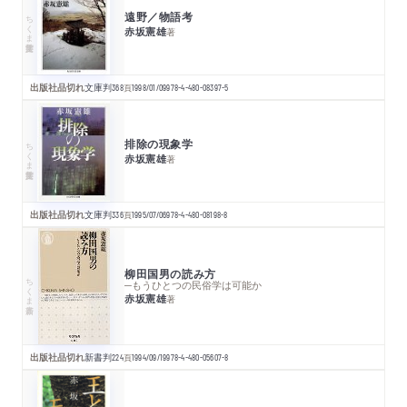
遠野／物語考
ちくま学芸文庫
赤坂憲雄
著
出版社品切れ
文庫判
368
頁
1998/01/09
978-4-480-08397-5
排除の現象学
ちくま学芸文庫
赤坂憲雄
著
出版社品切れ
文庫判
336
頁
1995/07/06
978-4-480-08198-8
柳田国男の読み方
ちくま新書
─もうひとつの民俗学は可能か
赤坂憲雄
著
出版社品切れ
新書判
224
頁
1994/09/19
978-4-480-05607-8