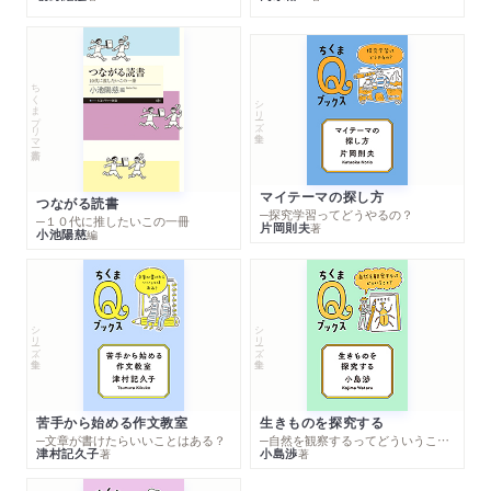
ちくまプリマー新書
シリーズ・全集
マイテーマの探し方
つながる読書
─探究学習ってどうやるの？
─１０代に推したいこの一冊
片岡則夫
著
小池陽慈
編
シリーズ・全集
シリーズ・全集
苦手から始める作文教室
生きものを探究する
─文章が書けたらいいことはある？
─自然を観察するってどういうこと？
津村記久子
小島渉
著
著