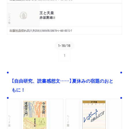
王と天皇
シリーズ・全集
赤坂憲雄
著
出版社品切れ
四六判
256
頁
1988/05/26
978-4-480-05112-7
1-16/16
1
次へ
【自由研究、読書感想文……】夏休みの宿題のおと
もに！
ちくま文庫
ちくま学芸文庫