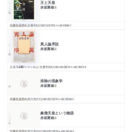
王と天皇
ちくま学芸文庫
赤坂憲雄
著
出版社品切れ
文庫判
0
頁
1993/10/07
978-4-480-08098-1
異人論序説
ちくま学芸文庫
赤坂憲雄
著
定価:
1,430
円
（10％税込）
文庫判
368
頁
1992/08/06
978-4-480-08015-8
排除の現象学
赤坂憲雄
著
出版社品切れ
四六判
272
頁
1991/08/12
978-4-480-85586-2
象徴天皇という物語
シリーズ・全集
赤坂憲雄
著
出版社品切れ
四六判
240
頁
1990/09/28
978-4-480-05146-2