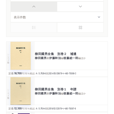
柳田國男全集 別巻２ 補遺
シリーズ・全集
柳田國男
伊藤幹治
後藤総一郎
著
編
編
ほか
定価:
18,700
円
（10％税込）
Ａ５判
648
頁
2024/05/29
978-4-480-75098-3
柳田國男全集 別巻１ 年譜
シリーズ・全集
柳田國男
伊藤幹治
後藤総一郎
著
編
編
ほか
定価:
12,100
円
（10％税込）
Ａ５判
440
頁
2019/03/22
978-4-480-75097-6