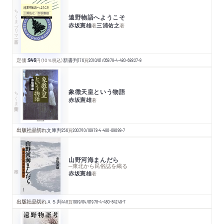
ちくまプリマー新書
遠野物語へようこそ
赤坂憲雄
三浦佑之
著
著
定価:
946
円
（10％税込）
新書判
176
頁
2010/01/05
978-4-480-68827-9
象徴天皇という物語
ちくま学芸文庫
赤坂憲雄
著
出版社品切れ
文庫判
256
頁
2007/10/10
978-4-480-09099-7
山野河海まんだら
─東北から民俗誌を織る
赤坂憲雄
著
出版社品切れ
Ａ５判
448
頁
1999/04/01
978-4-480-84249-7