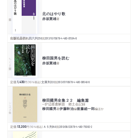
北のはやり歌
赤坂憲雄
著
出版社品切れ
四六判
256
頁
2013/10/15
978-4-480-01584-6
柳田国男を読む
ちくま学芸文庫
赤坂憲雄
著
定価:
1,430
円
（10％税込）
文庫判
320
頁
2013/07/10
978-4-480-09546-6
柳田國男全集２２ 編集篇
シリーズ・全集
─炉辺叢書解題 郷土会記録
柳田國男
伊藤幹治
後藤総一郎
著
編
編
ほか
定価:
13,200
円
（10％税込）
Ａ５判
848
頁
2010/09/22
978-4-480-75082-2