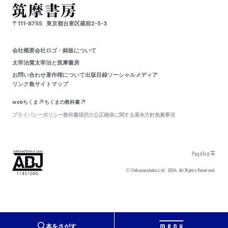
〒111-8755
東京都台東区蔵前2-5-3
会社概要
会社ロゴ・銘板について
太宰治賞
太宰治と筑摩書房
お問い合わせ
著作権について
出版目録
ソーシャルメディア
リンク集
サイトマップ
webちくま
ちくまの教科書
プライバシーポリシー
教科書採択の公正確保に関する基本方針
免責事項
PageTop
© Chikumashobo Ltd.
2024
All Rights Reserved.
本をさがす