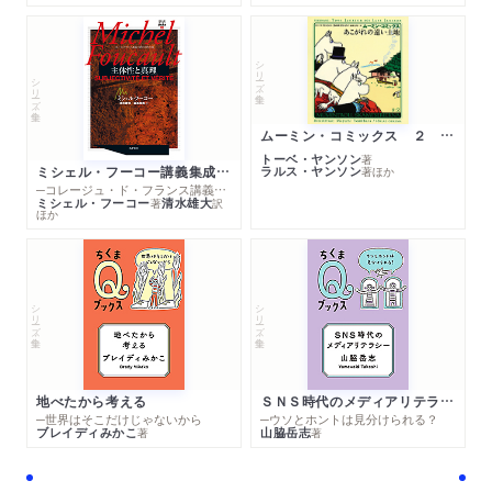
シリーズ・全集
シリーズ・全集
ムーミン・コミックス ２ あこがれの遠い土地
トーベ・ヤンソン
著
ミシェル・フーコー講義集成１０ 主体性と真理
ラルス・ヤンソン
著
ほか
─コレージュ・ド・フランス講義１９８０－１９８１年度
ミシェル・フーコー
清水雄大
著
訳
ほか
シリーズ・全集
シリーズ・全集
地べたから考える
ＳＮＳ時代のメディアリテラシー
─世界はそこだけじゃないから
─ウソとホントは見分けられる？
ブレイディみかこ
山脇岳志
著
著