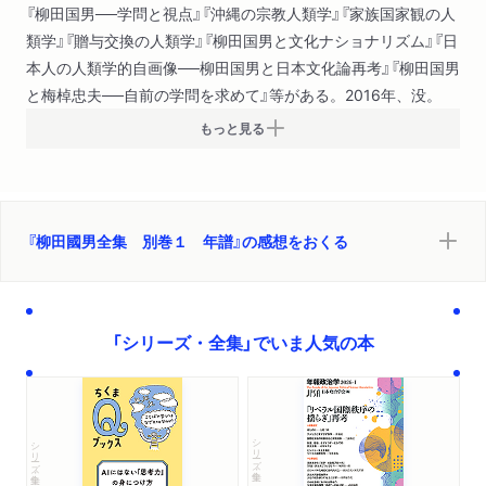
『柳田国男──学問と視点』『沖縄の宗教人類学』『家族国家観の人
類学』『贈与交換の人類学』『柳田国男と文化ナショナリズム』『日
本人の人類学的自画像──柳田国男と日本文化論再考』『柳田国男
と梅棹忠夫──自前の学問を求めて』等がある。2016年、没。
もっと見る
『柳田國男全集 別巻１ 年譜』の感想をおくる
「シリーズ・全集」でいま人気の本
シリーズ・全集
シリーズ・全集