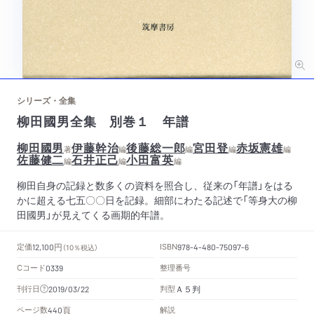
シリーズ・全集
柳田國男全集 別巻１ 年譜
柳田國男
伊藤幹治
後藤総一郎
宮田登
赤坂憲雄
著
編
編
編
編
佐藤健二
石井正己
小田富英
編
編
編
柳田自身の記録と数多くの資料を照合し、従来の「年譜」をはる
かに超える七五〇〇日を記録。細部にわたる記述で「等身大の柳
田國男」が見えてくる画期的年譜。
円
定価
ISBN
12,100
（10％税込）
978-4-480-75097-6
Cコード
整理番号
0339
Ａ５判
刊行日
判型
2019/03/22
頁
ページ数
解説
440