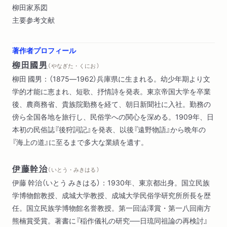
柳田家系図
主要参考文献
著作者プロフィール
柳田國男
（ やなぎた・くにお ）
柳田 國男：（1875―1962）兵庫県に生まれる。幼少年期より文
学的才能に恵まれ、短歌、抒情詩を発表。東京帝国大学を卒業
後、農商務省、貴族院勤務を経て、朝日新聞社に入社。勤務の
傍ら全国各地を旅行し、民俗学への関心を深める。1909年、日
本初の民俗誌『後狩詞記』を発表、以後『遠野物語』から晩年の
『海上の道』に至るまで多大な業績を遺す。
伊藤幹治
（ いとう・みきはる ）
伊藤 幹治（いとう みきはる）：1930年、東京都出身。国立民族
学博物館教授、成城大学教授、成城大学民俗学研究所所長を歴
任。国立民族学博物館名誉教授。第一回澁澤賞・第一八回南方
熊楠賞受賞。著書に『稲作儀礼の研究──日琉同祖論の再検討』