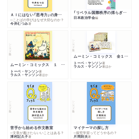
「リベラル国際秩序の揺らぎ」再考 年報政治学２０２６‐Ⅰ
ＡＩにはない「思考力」の身につけ方
日本政治学会
編
─ことばの学びはなぜ大切なのか？
今井むつみ
著
シリーズ・全集
シリーズ・全集
ムーミン・コミックス 全１４巻セット
トーベ・ヤンソン
著
ムーミン・コミックス １ 黄金のしっぽ
ラルス・ヤンソン
著
ほか
トーベ・ヤンソン
著
ラルス・ヤンソン
著
ほか
シリーズ・全集
シリーズ・全集
苦手から始める作文教室
マイテーマの探し方
─文章が書けたらいいことはある？
─探究学習ってどうやるの？
津村記久子
片岡則夫
著
著