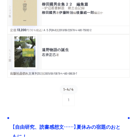
柳田國男全集２２ 編集篇
シリーズ・全集
─炉辺叢書解題 郷土会記録
柳田國男
伊藤幹治
後藤総一郎
著
編
編
ほか
定価:
13,200
円
（10％税込）
Ａ５判
848
頁
2010/09/22
978-4-480-75082-2
遠野物語の誕生
ちくま学芸文庫
石井正己
著
出版社品切れ
文庫判
352
頁
2005/08/10
978-4-480-08926-7
1-4/4
1
次へ
【自由研究、読書感想文……】夏休みの宿題のおと
もに！