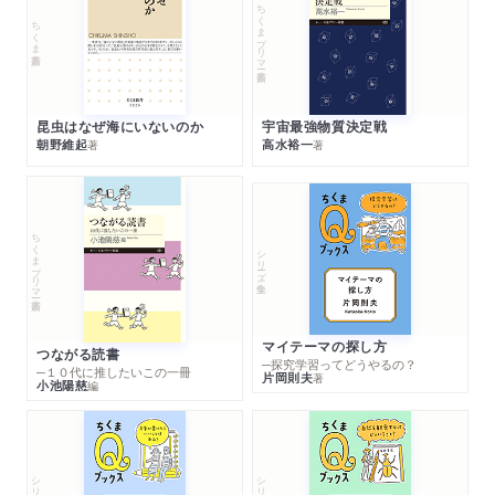
ちくまプリマー新書
ちくま新書
昆虫はなぜ海にいないのか
宇宙最強物質決定戦
朝野維起
高水裕一
著
著
ちくまプリマー新書
シリーズ・全集
マイテーマの探し方
つながる読書
─探究学習ってどうやるの？
─１０代に推したいこの一冊
片岡則夫
著
小池陽慈
編
シリーズ・全集
シリーズ・全集