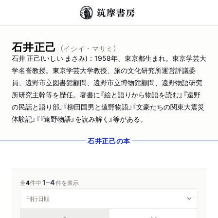
石井正己
（イシイ・マサミ）
石井 正己(いしい まさみ)：1958年、東京都生まれ。東京学芸大
学名誉教授。東京学芸大学教授、旅の文化研究所運営評議委
員、遠野市立図書館顧問、遠野市立博物館顧問、遠野物語研究
所研究主幹等を歴任。著書に『絵と語りから物語を読む』『遠野
の民話と語り部』『柳田国男と遠野物語』『文豪たちの関東大震災
体験記』『『遠野物語』を読み解く』等がある。
石井正己
の本
1
4
─
全
4
件中
件を表示