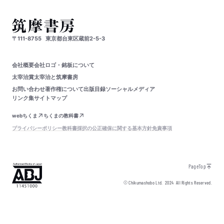
〒111-8755
東京都台東区蔵前2-5-3
会社概要
会社ロゴ・銘板について
太宰治賞
太宰治と筑摩書房
お問い合わせ
著作権について
出版目録
ソーシャルメディア
リンク集
サイトマップ
webちくま
ちくまの教科書
プライバシーポリシー
教科書採択の公正確保に関する基本方針
免責事項
PageTop
© Chikumashobo Ltd.
2024
All Rights Reserved.