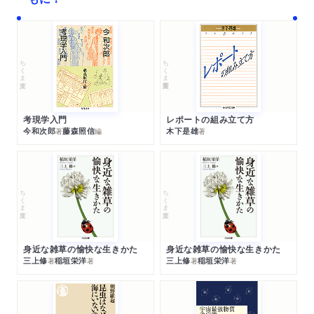
ちくま文庫
ちくま学芸文庫
考現学入門
レポートの組み立て方
今和次郎
藤森照信
木下是雄
著
編
著
ちくま文庫
ちくま文庫
身近な雑草の愉快な生きかた
身近な雑草の愉快な生きかた
三上修
稲垣栄洋
三上修
稲垣栄洋
著
著
著
著