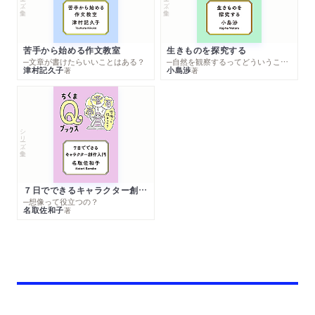
苦手から始める作文教室
生きものを探究する
─文章が書けたらいいことはある？
─自然を観察するってどういうこと？
津村記久子
小島渉
著
著
シリーズ・全集
７日でできるキャラクター創作入門
─想像って役立つの？
名取佐和子
著