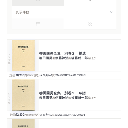
柳田國男全集 別巻２ 補遺
シリーズ・全集
柳田國男
伊藤幹治
後藤総一郎
著
編
編
ほか
定価:
18,700
円
（10％税込）
Ａ５判
648
頁
2024/05/29
978-4-480-75098-3
柳田國男全集 別巻１ 年譜
シリーズ・全集
柳田國男
伊藤幹治
後藤総一郎
著
編
編
ほか
定価:
12,100
円
（10％税込）
Ａ５判
440
頁
2019/03/22
978-4-480-75097-6