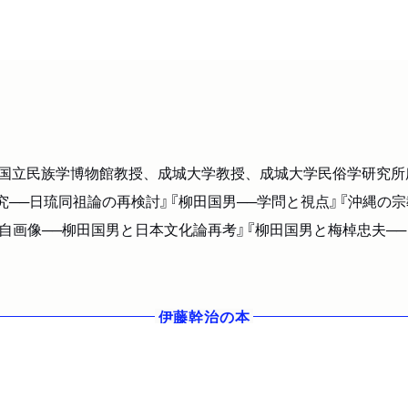
出身。国立民族学博物館教授、成城大学教授、成城大学民俗学研
──日琉同祖論の再検討』『柳田国男──学問と視点』『沖縄の宗
自画像──柳田国男と日本文化論再考』『柳田国男と梅棹忠夫──
伊藤幹治
の本