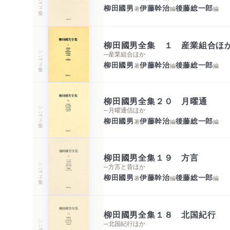
柳田國男
伊藤幹治
後藤総一郎
著
編
編
柳田國男全集 １ 産業組合ほ
シリーズ・全集
─産業組合ほか
柳田國男
伊藤幹治
後藤総一郎
著
編
編
柳田國男全集２０ 月曜通
シリーズ・全集
─月曜通信ほか
柳田國男
伊藤幹治
後藤総一郎
著
編
編
柳田國男全集１９ 方言
シリーズ・全集
─方言と昔ほか
柳田國男
伊藤幹治
後藤総一郎
著
編
編
柳田國男全集１８ 北国紀行
シリーズ・全集
─北国紀行ほか