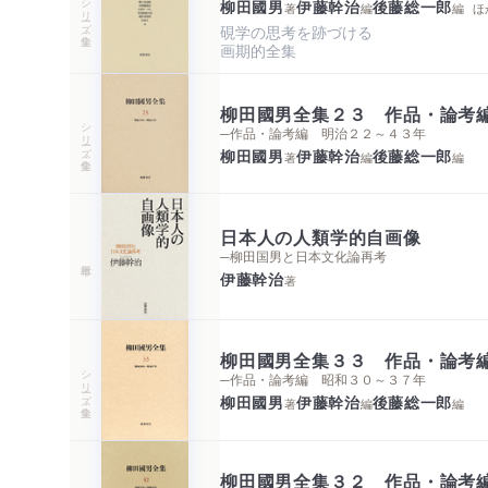
シリーズ・全集
柳田國男
伊藤幹治
後藤総一郎
著
編
編
ほ
硯学の思考を跡づける

画期的全集
柳田國男全集２３ 作品・論考
シリーズ・全集
─作品・論考編 明治２２～４３年
柳田國男
伊藤幹治
後藤総一郎
著
編
編
日本人の人類学的自画像
─柳田国男と日本文化論再考
伊藤幹治
著
柳田國男全集３３ 作品・論考
シリーズ・全集
─作品・論考編 昭和３０～３７年
柳田國男
伊藤幹治
後藤総一郎
著
編
編
柳田國男全集３２ 作品・論考