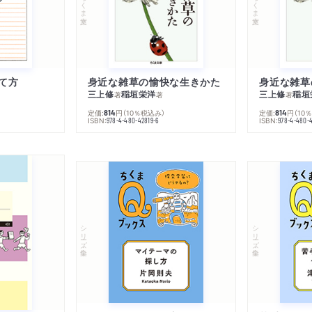
ちくま文庫
ちくま文庫
て方
身近な雑草の愉快な生きかた
身近な雑草
三上修
稲垣栄洋
三上修
稲垣
著
著
著
定価:
円
（10％税込み）
定価:
円
（10
814
814
ISBN:
ISBN:
978-4-480-42819-6
978-4-480-
シリーズ・全集
シリーズ・全集