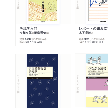
ちくま文庫
ちくま学芸文庫
考現学入門
レポートの組み立
今和次郎
藤森照信
木下是雄
著
編
著
定価:
円
（10％税込み）
定価:
円
（10％税込み）
1,210
902
ISBN:
ISBN:
978-4-480-02115-1
978-4-480-08121-6
ちくまプリマー新書
ちくまプリマー新書