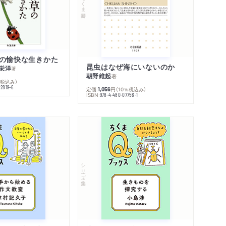
ちくま新書
の愉快な生きかた
昆虫はなぜ海にいないのか
栄洋
著
朝野維起
著
％税込み）
42819-6
定価:
円
（10％税込み）
1,056
ISBN:
978-4-480-07756-1
シリーズ・全集