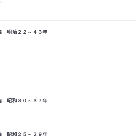
か
編 明治２２～４３年
編 昭和３０～３７年
編 昭和２５～２９年