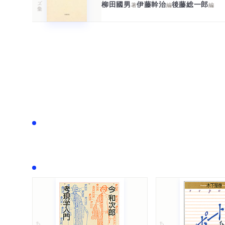
柳田國男
伊藤幹治
後藤総一郎
著
編
編