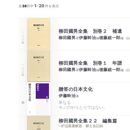
1
20
─
全
38
件中
件を表示
柳田國男全集 別巻２ 補遺
シリーズ・全集
柳田國男
伊藤幹治
後藤総一郎
著
編
編
ほ
柳田國男全集 別巻１ 年譜
シリーズ・全集
柳田國男
伊藤幹治
後藤総一郎
著
編
編
ほ
贈答の日本文化
伊藤幹治
著
単なる

モノのやりとりではない。
柳田國男全集２２ 編集篇
─炉辺叢書解題 郷土会記録