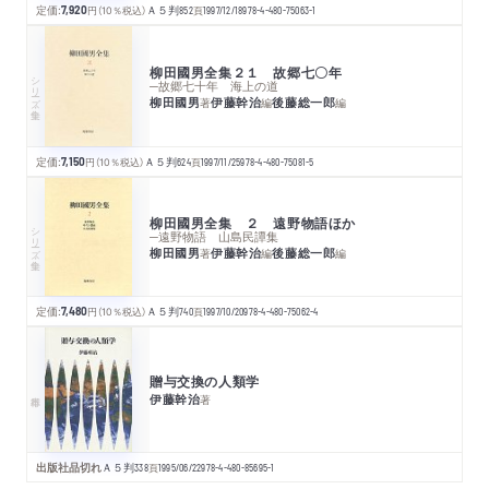
定価:
7,920
円
（10％税込）
Ａ５判
852
頁
1997/12/18
978-4-480-75063-1
柳田國男全集２１ 故郷七〇年
シリーズ・全集
─故郷七十年 海上の道
柳田國男
伊藤幹治
後藤総一郎
著
編
編
定価:
7,150
円
（10％税込）
Ａ５判
624
頁
1997/11/25
978-4-480-75081-5
柳田國男全集 ２ 遠野物語ほか
シリーズ・全集
─遠野物語 山島民譚集
柳田國男
伊藤幹治
後藤総一郎
著
編
編
定価:
7,480
円
（10％税込）
Ａ５判
740
頁
1997/10/20
978-4-480-75062-4
贈与交換の人類学
伊藤幹治
著
出版社品切れ
Ａ５判
338
頁
1995/06/22
978-4-480-85695-1