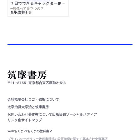
７日でできるキャラクター創作入門
─想像って役立つの？
名取佐和子
著
〒111-8755
東京都台東区蔵前2-5-3
会社概要
会社ロゴ・銘板について
太宰治賞
太宰治と筑摩書房
お問い合わせ
著作権について
出版目録
ソーシャルメディア
リンク集
サイトマップ
webちくま
ちくまの教科書
プライバシーポリシー
教科書採択の公正確保に関する基本方針
免責事項