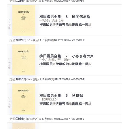
定価:
7,260
円
（10％税込）
Ａ５判
552
頁
1999/01/25
978-4-480-75076-1
柳田國男全集 ８ 民間伝承論
シリーズ・全集
─民間伝承論ほか
柳田國男
伊藤幹治
後藤総一郎
著
編
編
定価:
9,020
円
（10％税込）
Ａ５判
706
頁
1998/12/18
978-4-480-75068-6
柳田國男全集 ７ 小さき者の声
シリーズ・全集
─小さき者の声 ほか
柳田國男
伊藤幹治
後藤総一郎
著
編
編
定価:
8,800
円
（10％税込）
Ａ５判
664
頁
1998/11/25
978-4-480-75067-9
柳田國男全集 ６ 秋風帖
シリーズ・全集
─秋風帖ほか
柳田國男
伊藤幹治
後藤総一郎
著
編
編
定価:
7,920
円
（10％税込）
Ａ５判
602
頁
1998/10/23
978-4-480-75066-2