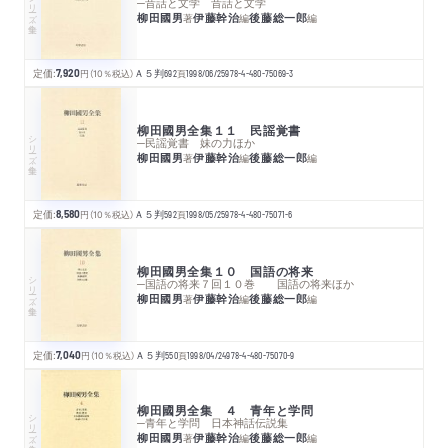
シリーズ・全集
─昔話と文学 昔話と文学
柳田國男
伊藤幹治
後藤総一郎
著
編
編
定価:
7,920
円
（10％税込）
Ａ５判
692
頁
1998/06/25
978-4-480-75069-3
柳田國男全集１１ 民謡覚書
シリーズ・全集
─民謡覚書 妹の力ほか
柳田國男
伊藤幹治
後藤総一郎
著
編
編
定価:
8,580
円
（10％税込）
Ａ５判
592
頁
1998/05/25
978-4-480-75071-6
柳田國男全集１０ 国語の将来
シリーズ・全集
─国語の将来７回１０巻 国語の将来ほか
柳田國男
伊藤幹治
後藤総一郎
著
編
編
定価:
7,040
円
（10％税込）
Ａ５判
550
頁
1998/04/24
978-4-480-75070-9
柳田國男全集 ４ 青年と学問
シリーズ・全集
─青年と学問 日本神話伝説集
柳田國男
伊藤幹治
後藤総一郎
著
編
編