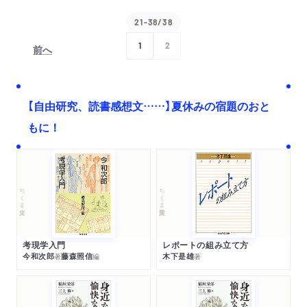
21-38/38
1
2
前へ
次へ
【自由研究、読書感想文……】夏休みの宿題のおと
もに！
ちくま文庫
ちくま学芸文庫
考現学入門
レポートの組み立て方
今和次郎
藤森照信
木下是雄
著
編
著