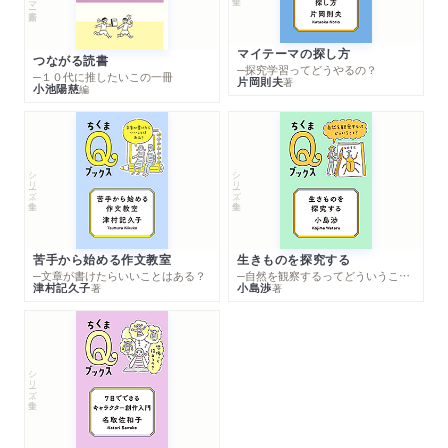
マイテーマの探し方
つながる読書
─探究学習ってどうやるの？
─１０代に推したいこの一冊
片岡則夫
著
小池陽慈
編
シリーズ・全集
シリーズ・全集
苦手から始める作文教室
生きものを探究する
─文章が書けたらいいことはある？
─自然を観察するってどういうこと？
津村記久子
小島渉
著
著
シリーズ・全集