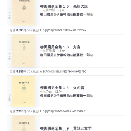
柳田國男全集１５ 先祖の話
シリーズ・全集
─先祖の話 ほか
柳田國男
伊藤幹治
後藤総一郎
著
編
編
定価:
8,690
円
（10％税込）
Ａ５判
650
頁
1998/09/25
978-4-480-75075-4
柳田國男全集１３ 方言
シリーズ・全集
─方言覚書 ほか
柳田國男
伊藤幹治
後藤総一郎
著
編
編
定価:
8,250
円
（10％税込）
Ａ５判
744
頁
1998/08/25
978-4-480-75073-0
柳田國男全集１４ 火の昔
シリーズ・全集
─火の昔 ほか
柳田國男
伊藤幹治
後藤総一郎
著
編
編
定価:
7,700
円
（10％税込）
Ａ５判
650
頁
1998/07/24
978-4-480-75074-7
柳田國男全集 ９ 昔話と文学