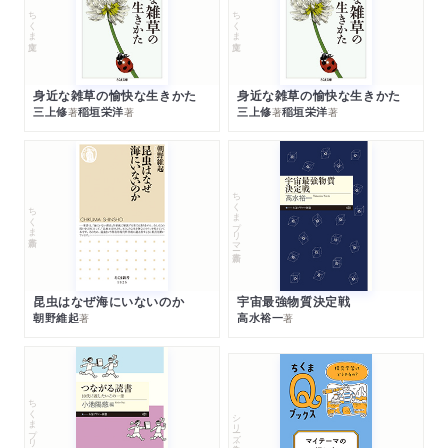
ちくま文庫
ちくま文庫
身近な雑草の愉快な生きかた
身近な雑草の愉快な生きかた
三上修
稲垣栄洋
三上修
稲垣栄洋
著
著
著
著
ちくまプリマー新書
ちくま新書
昆虫はなぜ海にいないのか
宇宙最強物質決定戦
朝野維起
高水裕一
著
著
ちくまプリマー新書
シリーズ・全集