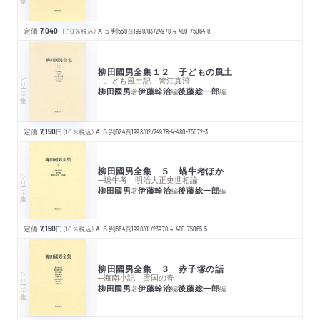
定価:
7,040
円
（10％税込）
Ａ５判
568
頁
1998/03/24
978-4-480-75064-8
柳田國男全集１２ 子どもの風土
シリーズ・全集
─こども風土記 菅江真澄
柳田國男
伊藤幹治
後藤総一郎
著
編
編
定価:
7,150
円
（10％税込）
Ａ５判
624
頁
1998/02/24
978-4-480-75072-3
柳田國男全集 ５ 蝸牛考ほか
シリーズ・全集
─蝸牛考 明治大正史世相論
柳田國男
伊藤幹治
後藤総一郎
著
編
編
定価:
7,150
円
（10％税込）
Ａ５判
664
頁
1998/01/23
978-4-480-75065-5
柳田國男全集 ３ 赤子塚の話
シリーズ・全集
─海南小記 雪国の春
柳田國男
伊藤幹治
後藤総一郎
著
編
編