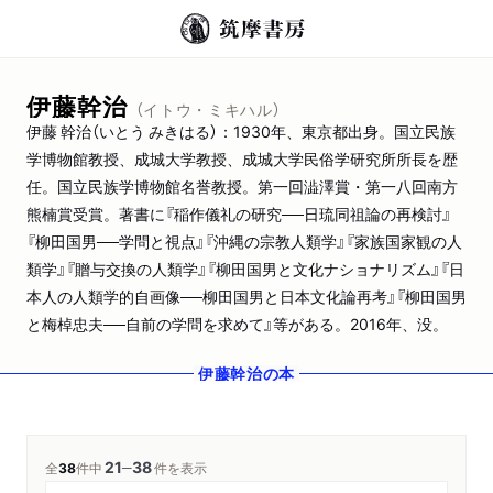
伊藤幹治
（イトウ・ミキハル）
伊藤 幹治（いとう みきはる）：1930年、東京都出身。国立民族
学博物館教授、成城大学教授、成城大学民俗学研究所所長を歴
任。国立民族学博物館名誉教授。第一回澁澤賞・第一八回南方
熊楠賞受賞。著書に『稲作儀礼の研究──日琉同祖論の再検討』
『柳田国男──学問と視点』『沖縄の宗教人類学』『家族国家観の人
類学』『贈与交換の人類学』『柳田国男と文化ナショナリズム』『日
本人の人類学的自画像──柳田国男と日本文化論再考』『柳田国男
と梅棹忠夫──自前の学問を求めて』等がある。2016年、没。
伊藤幹治
の本
21
38
─
全
38
件中
件を表示