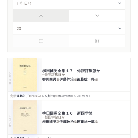
柳田國男全集１７ 俳諧評釈ほか
シリーズ・全集
─俳諧評釈ほか
柳田國男
伊藤幹治
後藤総一郎
著
編
編
定価:
8,140
円
（10％税込）
Ａ５判
720
頁
1999/02/25
978-4-480-75077-8
柳田國男全集１６ 新国学談
シリーズ・全集
─新国学談ほか
柳田國男
伊藤幹治
後藤総一郎
著
編
編