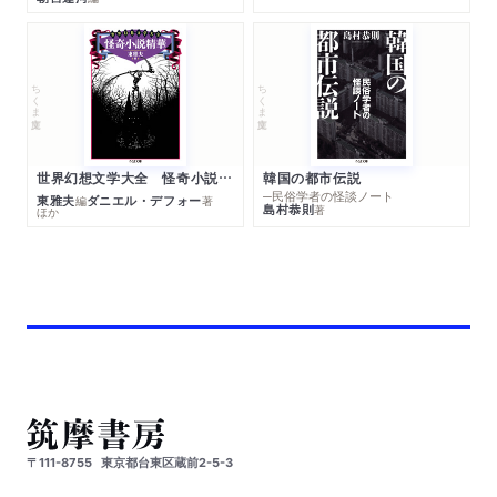
ちくま文庫
ちくま文庫
世界幻想文学大全 怪奇小説精華
韓国の都市伝説
─民俗学者の怪談ノート
東雅夫
ダニエル・デフォー
編
著
島村恭則
著
ほか
〒111-8755
東京都台東区蔵前2-5-3