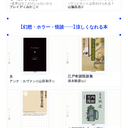
─世界はそこだけじゃないから
─ウソとホントは見分けられる？
ブレイディみかこ
山脇岳志
著
著
【幻想・ホラー・怪談……】涼しくなれる本
ちくま学芸文庫
ちくま文庫
江戸奇談怪談集
氷
須永朝彦
アンナ・カヴァン
山田和子
編訳
著
訳
ちくま文庫
ちくま新書