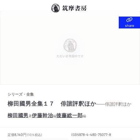
share
share
シリーズ・全集
柳田國男全集１７ 俳諧評釈ほか
——俳諧評釈ほか
柳田國男
伊藤幹治
後藤総一郎
著
編
編
円
定価
ISBN
8,140
（10％税込）
978-4-480-75077-8