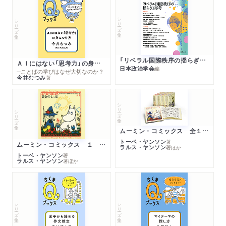
シリーズ・全集
シリーズ・全集
「リベラル国際秩序の揺らぎ」再考 年報政治学２０２６‐Ⅰ
ＡＩにはない「思考力」の身につけ方
日本政治学会
編
─ことばの学びはなぜ大切なのか？
今井むつみ
著
シリーズ・全集
シリーズ・全集
ムーミン・コミックス 全１４巻セット
トーベ・ヤンソン
著
ムーミン・コミックス １ 黄金のしっぽ
ラルス・ヤンソン
著
ほか
トーベ・ヤンソン
著
ラルス・ヤンソン
著
ほか
シリーズ・全集
シリーズ・全集