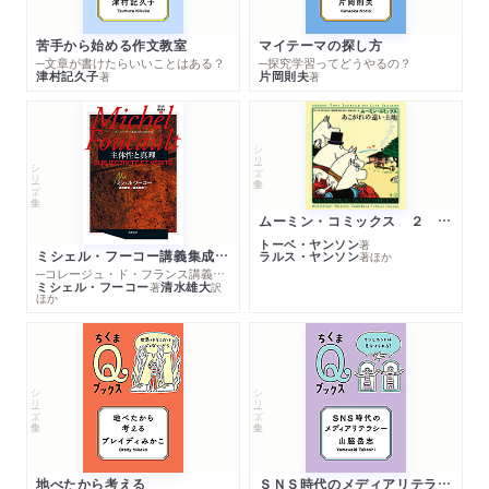
苦手から始める作文教室
マイテーマの探し方
─文章が書けたらいいことはある？
─探究学習ってどうやるの？
津村記久子
片岡則夫
著
著
シリーズ・全集
シリーズ・全集
ムーミン・コミックス ２ あこがれの遠い土地
トーベ・ヤンソン
著
ミシェル・フーコー講義集成１０ 主体性と真理
ラルス・ヤンソン
著
ほか
─コレージュ・ド・フランス講義１９８０－１９８１年度
ミシェル・フーコー
清水雄大
著
訳
ほか
シリーズ・全集
シリーズ・全集
地べたから考える
ＳＮＳ時代のメディアリテラシー