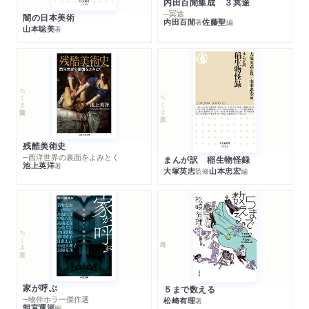
内田百閒集成 ３冥途
─冥途
闇の日本美術
内田百閒
佐藤聖
著
編
山本聡美
著
ちくま学芸文庫
ちくま新書
残酷美術史
─西洋世界の裏面をよみとく
まんが訳 稲生物怪録
池上英洋
著
大塚英志
山本忠宏
監修
編
ちくま文庫
家が呼ぶ
５まで数える
─物件ホラー傑作選
松崎有理
著
朝宮運河
編