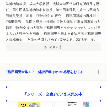
学博物館教授、成城大学教授、成城大学民俗学研究所所長を歴
任。国立民族学博物館名誉教授。第一回澁澤賞・第一八回南方
熊楠賞受賞。著書に『稲作儀礼の研究──日琉同祖論の再検討』
『柳田国男──学問と視点』『沖縄の宗教人類学』『家族国家観の人
類学』『贈与交換の人類学』『柳田国男と文化ナショナリズム』『日
本人の人類学的自画像──柳田国男と日本文化論再考』『柳田国男
と梅棹忠夫──自前の学問を求めて』等がある。2016年、没。
もっと見る
『柳田國男全集１７ 俳諧評釈ほか』の感想をおくる
「シリーズ・全集」でいま人気の本