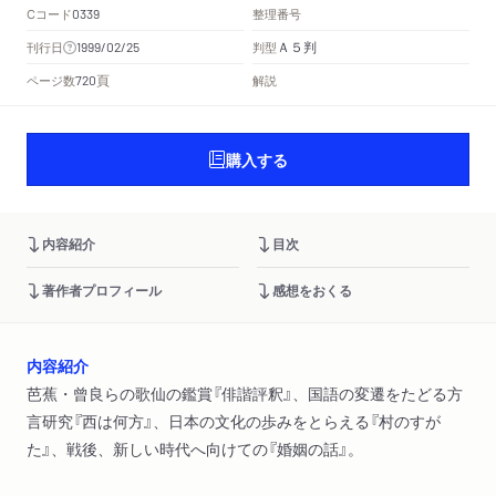
Cコード
整理番号
0339
Ａ５判
刊行日
判型
1999/02/25
頁
ページ数
解説
720
購入する
内容紹介
目次
著作者プロフィール
感想をおくる
内容紹介
芭蕉・曾良らの歌仙の鑑賞『俳諧評釈』、国語の変遷をたどる方
言研究『西は何方』、日本の文化の歩みをとらえる『村のすが
た』、戦後、新しい時代へ向けての『婚姻の話』。