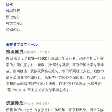
目次
俳諧評釈
西は何方
村のすがた
婚姻の話
著作者プロフィール
柳田國男
（ やなぎた・くにお ）
柳田 國男：（1875―1962）兵庫県に生まれる。幼少年期より文
学的才能に恵まれ、短歌、抒情詩を発表。東京帝国大学を卒業
後、農商務省、貴族院勤務を経て、朝日新聞社に入社。勤務の
傍ら全国各地を旅行し、民俗学への関心を深める。1909年、日
本初の民俗誌『後狩詞記』を発表、以後『遠野物語』から晩年の
『海上の道』に至るまで多大な業績を遺す。
伊藤幹治
（ いとう・みきはる ）
伊藤 幹治（いとう みきはる）：1930年、東京都出身。国立民族