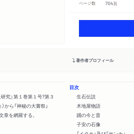
ページ数
704
頁
著作者プロフィール
目次
研究』第１巻第１号?第３
生石伝説
』）から「神秘の大嘗祭」
木地屋物語
の文章を網羅する。
踊の今と昔
子安の石像
「イタカ」及び「サンカ」