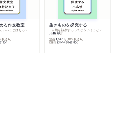
める作文教室
生きものを探究する
らいいことはある？
─自然を観察するってどういうこと？
小島渉
著
0％税込み）
定価:
円
（10％税込み）
1,540
ISBN:
5138-1
978-4-480-25163-3