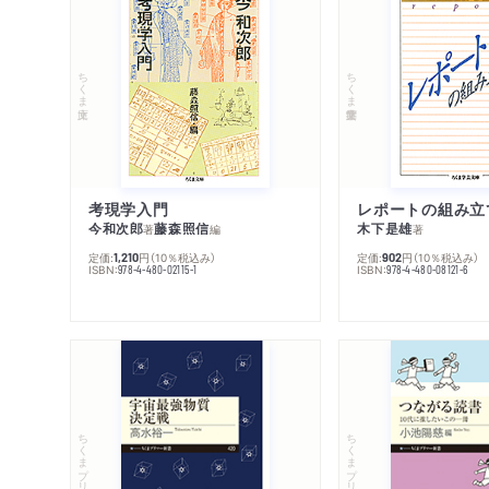
ちくま文庫
ちくま学芸文庫
考現学入門
レポートの組み立
今和次郎
藤森照信
木下是雄
著
編
著
定価:
円
（10％税込み）
定価:
円
（10％税込み）
1,210
902
ISBN:
ISBN:
978-4-480-02115-1
978-4-480-08121-6
ちくまプリマー新書
ちくまプリマー新書