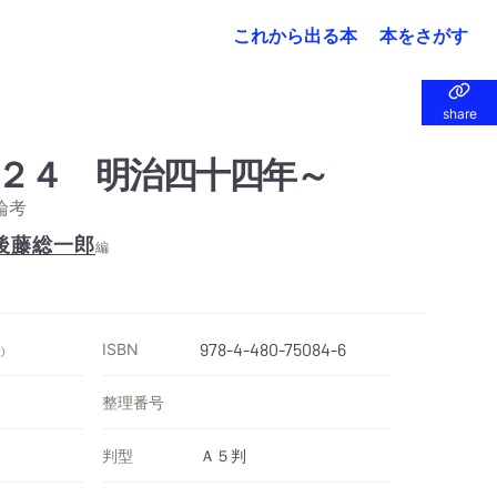
これから出る本
本をさがす
share
share
２４ 明治四十四年～
論考
後藤総一郎
編
ISBN
978-4-480-75084-6
）
整理番号
判型
Ａ５判