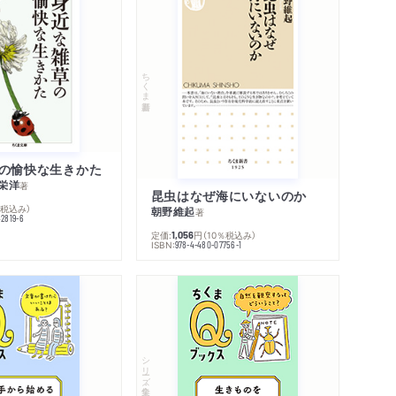
ちくま新書
の愉快な生きかた
栄洋
著
昆虫はなぜ海にいないのか
％税込み）
朝野維起
著
42819-6
定価:
円
（10％税込み）
1,056
ISBN:
978-4-480-07756-1
シリーズ・全集