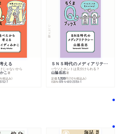
シリーズ・全集
考える
ＳＮＳ時代のメディアリテラシー
けじゃないから
─ウソとホントは見分けられる？
かこ
山脇岳志
著
著
0％税込み）
定価:
円
（10％税込み）
1,320
ISBN:
5152-7
978-4-480-25154-1
！