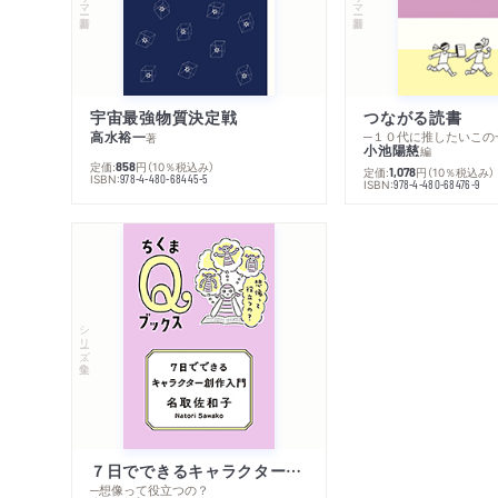
宇宙最強物質決定戦
つながる読書
高水裕一
─１０代に推したいこの
著
小池陽慈
編
定価:
円
（10％税込み）
858
定価:
円
（10％税込み）
1,078
ISBN:
978-4-480-68445-5
ISBN:
978-4-480-68476-9
シリーズ・全集
７日でできるキャラクター創作入門
─想像って役立つの？