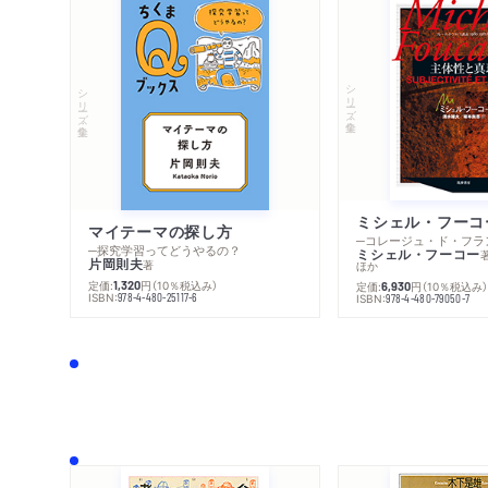
シリーズ・全集
シリーズ・全集
マイテーマの探し方
─探究学習ってどうやるの？
ミシェル・フーコー
片岡則夫
著
ほか
定価:
円
（10％税込み）
1,320
定価:
円
（10％税込み
6,930
ISBN:
978-4-480-25117-6
ISBN:
978-4-480-79050-7