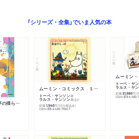
「シリーズ・全集」でいま人気の本
シリーズ・全集
シリーズ・全集
トーベ・ヤン
ラルス・ヤン
ムーミン・コミックス １ 黄金のしっぽ
定価:
円
（
21,560
トーベ・ヤンソン
著
ISBN:
978-4-480-
ラルス・ヤンソン
著
ほか
「リベラル国際秩序の揺らぎ」再考 年報政治学２０２６‐Ⅰ
定価:
円
（10％税込み）
1,540
ISBN:
978-4-480-77041-7