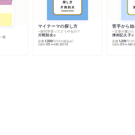
マイテーマの探し方
苦手から始
─探究学習ってどうやるの？
─文章が書けた
片岡則夫
津村記久子
著
著
一冊
定価:
円
（10％税込み）
定価:
円
（1
1,320
1,210
ISBN:
ISBN:
978-4-480-25117-6
978-4-480-2