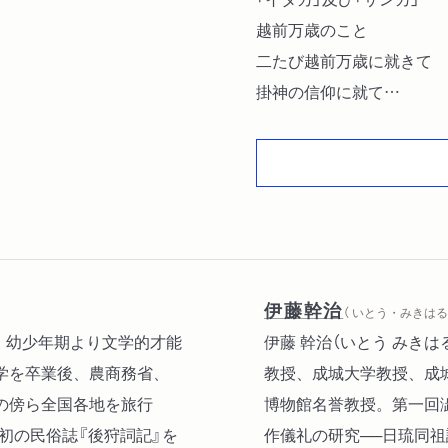
越前万歳のこと
二たび越前万歳に就きて
掛神の信仰に就て
地方見聞集
塚と森の話〔ほか〕
伊藤幹治
（ いとう・みきはる 
れる。幼少年期より文学的才能
伊藤 幹治（いとう みきは
学を卒業後、農商務省、
教授、成城大学教授、成
の傍ら全国各地を旅行
博物館名誉教授。第一回
初の民俗誌『後狩詞記』を
作儀礼の研究──日琉同祖