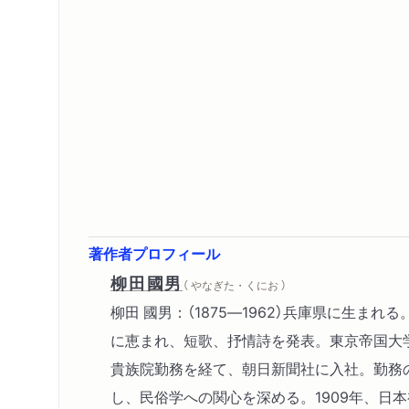
著作者プロフィール
柳田國男
（ やなぎた・くにお ）
柳田 國男：（1875―1962）兵庫県に生ま
に恵まれ、短歌、抒情詩を発表。東京帝国大
貴族院勤務を経て、朝日新聞社に入社。勤務
し、民俗学への関心を深める。1909年、日本