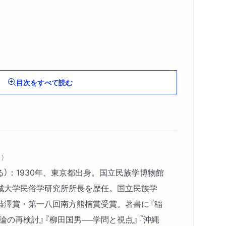
目次をすべて読む
）
る）：1930年、東京都出身。国立民族学博物館
城大学民俗学研究所所長を歴任。国立民族学
澁澤賞・第一八回南方熊楠賞受賞。著書に『稲
論の再検討』『柳田国男──学問と視点』『沖縄