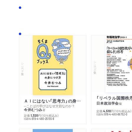
シリーズ・全集
シリーズ・全集
ＡＩにはない「思考力」の身につけ方
日本政治学会
編
─ことばの学びはなぜ大切なのか？
今井むつみ
著
定価:
円
（10％税込み）
4,510
ISBN:
978-4-480-86752-0
定価:
円
（10％税込み）
1,320
ISBN:
978-4-480-25155-8