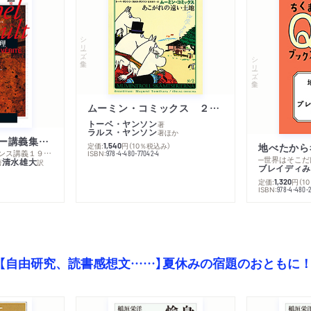
シリーズ・全集
シリーズ・全集
ムーミン・コミックス ２ あこがれの遠い土地
トーベ・ヤンソン
著
ラルス・ヤンソン
著
ほか
ミシェル・フーコー講義集成１０ 主体性と真理
定価:
円
（10％税込み）
地べたから
1,540
─コレージュ・ド・フランス講義１９８０－１９８１年度
ISBN:
978-4-480-77042-4
─世界はそこだ
清水雄大
著
訳
ブレイディみ
定価:
円
（1
1,320
）
ISBN:
978-4-480-2
【自由研究、読書感想文……】夏休みの宿題のおともに