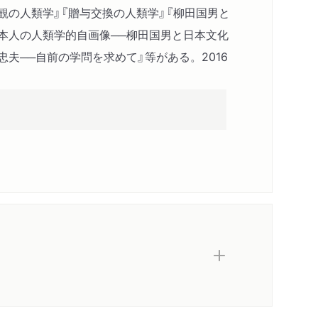
観の人類学』『贈与交換の人類学』『柳田国男と
本人の人類学的自画像──柳田国男と日本文化
忠夫──自前の学問を求めて』等がある。2016