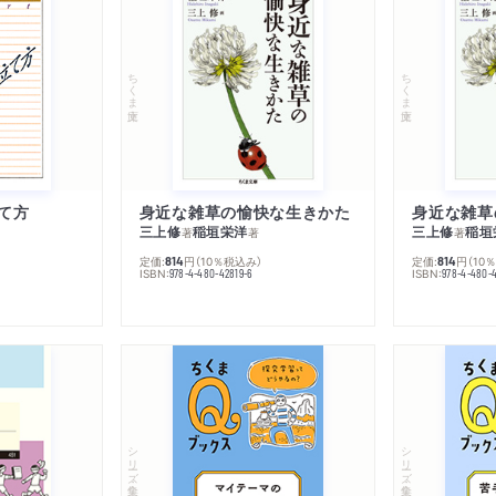
ちくま文庫
ちくま文庫
て方
身近な雑草の愉快な生きかた
身近な雑草
三上修
稲垣栄洋
三上修
稲垣
著
著
著
定価:
円
（10％税込み）
定価:
円
（10
814
814
ISBN:
ISBN:
978-4-480-42819-6
978-4-480-
シリーズ・全集
シリーズ・全集