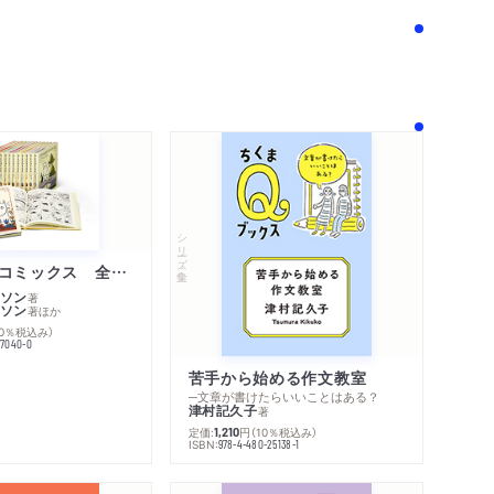
シリーズ・全集
ムーミン・コミックス 全１４巻セット
ソン
著
ソン
著
ほか
10％税込み）
77040-0
苦手から始める作文教室
─文章が書けたらいいことはある？
津村記久子
著
内容紹介・目次
定価:
円
（10％税込み）
1,210
著作者プロフィール
ISBN:
978-4-480-25138-1
感想をおくる