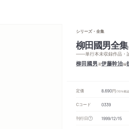
シリーズ・全集
柳田國男全集
——単行本未収録作品・
柳田國男
伊藤幹治
著
編
定価
8,690
円
（10％税込
Cコード
0339
刊行日
1999/12/15