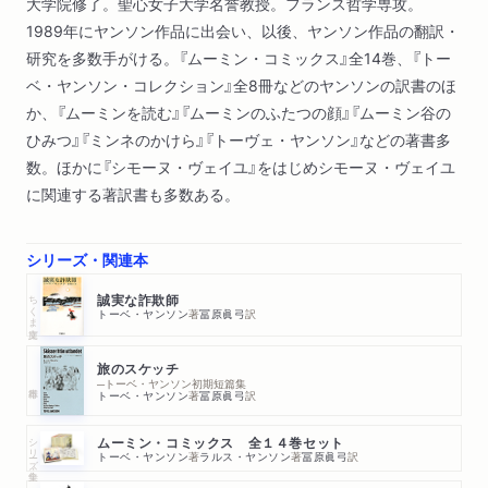
大学院修了。聖心女子大学名誉教授。フランス哲学専攻。
1989年にヤンソン作品に出会い、以後、ヤンソン作品の翻訳・
研究を多数手がける。『ムーミン・コミックス』全14巻、『トー
ベ・ヤンソン・コレクション』全8冊などのヤンソンの訳書のほ
か、『ムーミンを読む』『ムーミンのふたつの顔』『ムーミン谷の
ひみつ』『ミンネのかけら』『トーヴェ・ヤンソン』などの著書多
数。ほかに『シモーヌ・ヴェイユ』をはじめシモーヌ・ヴェイユ
に関連する著訳書も多数ある。
シリーズ・関連本
ちくま文庫
誠実な詐欺師
トーベ・ヤンソン
著
冨原眞弓
訳
旅のスケッチ
─トーベ・ヤンソン初期短篇集
トーベ・ヤンソン
著
冨原眞弓
訳
シリーズ・全集
ムーミン・コミックス 全１４巻セット
トーベ・ヤンソン
著
ラルス・ヤンソン
著
冨原眞弓
訳