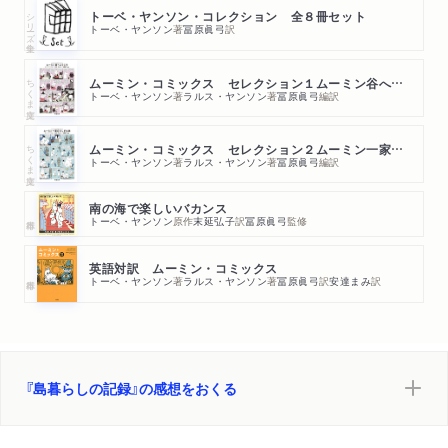
シリーズ・全集
トーベ・ヤンソン・コレクション 全８冊セット
トーベ・ヤンソン
著
冨原眞弓
訳
ちくま文庫
ムーミン・コミックス セレクション１ムーミン谷へようこそ
トーベ・ヤンソン
著
ラルス・ヤンソン
著
冨原眞弓
編訳
ちくま文庫
ムーミン・コミックス セレクション２ムーミン一家のふしぎな旅
トーベ・ヤンソン
著
ラルス・ヤンソン
著
冨原眞弓
編訳
南の海で楽しいバカンス
トーベ・ヤンソン
原作
末延弘子
訳
冨原眞弓
監修
英語対訳 ムーミン・コミックス
トーベ・ヤンソン
著
ラルス・ヤンソン
著
冨原眞弓
訳
安達まみ
訳
『島暮らしの記録』の感想をおくる