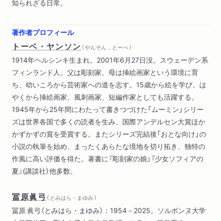
知られざる日常。
著作者プロフィール
トーベ・ヤンソン
（ やんそん，とーべ ）
1914年ヘルシンキ生まれ。2001年6月27日没。スウェーデン系
フィンランド人。父は彫刻家、母は挿絵画家という環境に育
ち、幼いころから芸術家への道を志す。15歳から絵を学び、は
やくから挿絵画家、風刺画家、短編作家としても活躍する。
1945年から25年間にわたって書きつづけた「ムーミン」シリー
ズは世界各国で多くの読者を生み、国際アンデルセン大賞ほか
かずかずの賞を受賞する。またシリーズ完結後「おとな向け」の
小説の執筆を始め、まったくあらたな境地を切り拓き、独特の
作風に高い評価を得た。著書に『彫刻家の娘』『少女ソフィアの
夏』(講談社）他多数。
冨原眞弓
（ とみはら・まゆみ ）
冨原 眞弓（とみはら・まゆみ）：1954－2025。ソルボンヌ大学