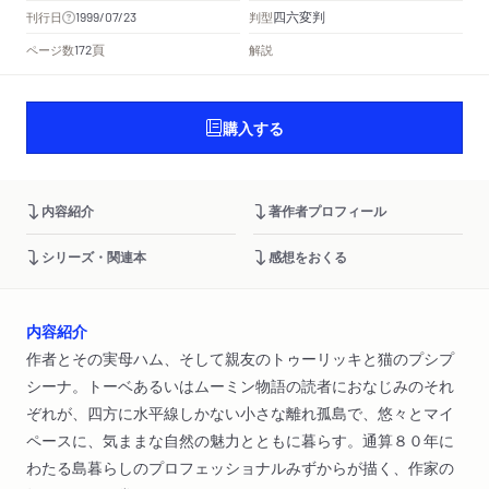
四六変判
刊行日
判型
1999/07/23
頁
ページ数
解説
172
購入する
内容紹介
著作者プロフィール
シリーズ・関連本
感想をおくる
内容紹介
作者とその実母ハム、そして親友のトゥーリッキと猫のプシプ
シーナ。トーベあるいはムーミン物語の読者におなじみのそれ
ぞれが、四方に水平線しかない小さな離れ孤島で、悠々とマイ
ペースに、気ままな自然の魅力とともに暮らす。通算８０年に
わたる島暮らしのプロフェッショナルみずからが描く、作家の