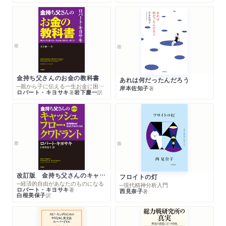
金持ち父さんのお金の教科書
あれは何だったんだろう
─親から子に伝える一生お金に困らない考え方
岸本佐知子
著
ロバート・キヨサキ
岩下慶一
著
訳
改訂版 金持ち父さんのキャッシュフロー・クワドラント
フロイトの灯
─経済的自由があなたのものになる
─現代精神分析入門
ロバート・キヨサキ
著
西見奈子
著
白根美保子
訳