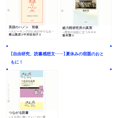
英語のハノン 初級
総力戦研究所の真実
─スピーキングのためのやりなおし英文法スーパードリル
─歴史の法廷に立つＮＨＫ
横山雅彦
中村佐知子
著
著
飯村豊
著
【自由研究、読書感想文……】夏休みの宿題のおと
もに！
ちくまプリマー新書
つながる読書
─１０代に推したいこの一冊