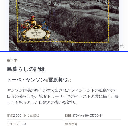
単行本
島暮らしの記録
トーベ・ヤンソン
冨原眞弓
著
訳
ヤンソン作品の多くが生み出されたフィンランドの孤島での
日々の暮らしを、親友トゥーリッキのイラストと共に描く。厳
しくも悠々とした自然との豊かな対話。
円
定価
ISBN
2,200
（10％税込）
978-4-480-83705-9
Cコード
整理番号
0098