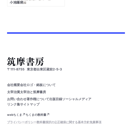
小池陽慈
編
〒111-8755
東京都台東区蔵前2-5-3
会社概要
会社ロゴ・銘板について
太宰治賞
太宰治と筑摩書房
お問い合わせ
著作権について
出版目録
ソーシャルメディア
リンク集
サイトマップ
webちくま
ちくまの教科書
プライバシーポリシー
教科書採択の公正確保に関する基本方針
免責事項