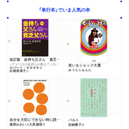
「単行本」でいま人気の本
改訂版 金持ち父さん 貧乏父さん
─アメリカの金持ちが教えてくれるお金の哲学
老いるショック大賞
ロバート・キヨサキ
著
みうらじゅん
編
白根美保子
訳
自分を大切にできない時に読む本
パルト
服部みれい
大原扁理
加納愛子
著
著
著