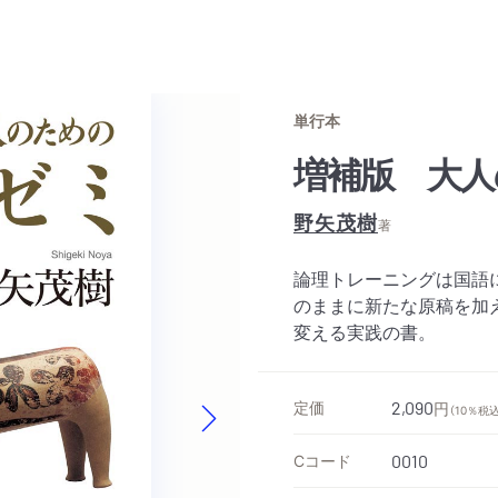
単行本
増補版 大人
野矢茂樹
著
論理トレーニングは国語
のままに新たな原稿を加
変える実践の書。
定価
2,090
円
（10％税込
Next slide
Cコード
0010