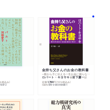
金持ち父さんのお金の教科書
─親から子に伝える一生お金に困らない考え方
ロバート・キヨサキ
岩下慶一
著
訳
定価:
円
（10％税込み）
0％税込み）
1,760
ISBN:
978-4-480-86490-1
1597-2