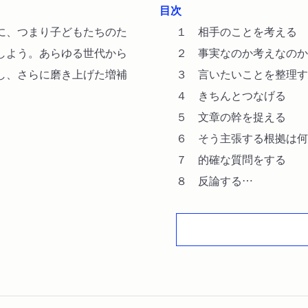
目次
に、つまり子どもたちのた
１ 相手のことを考える
しよう。あらゆる世代から
２ 事実なのか考えなのか
し、さらに磨き上げた増補
３ 言いたいことを整理す
４ きちんとつなげる
５ 文章の幹を捉える
６ そう主張する根拠は何
７ 的確な質問をする
８ 反論する
付録