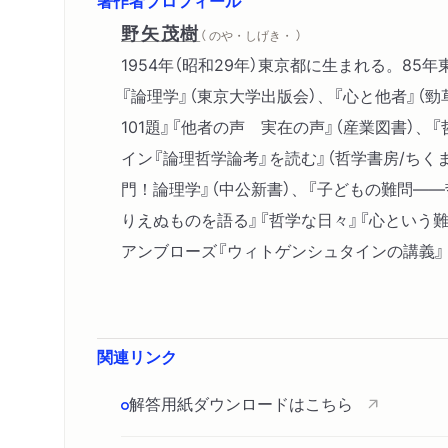
野矢茂樹
（ のや・しげき・ ）
1954年（昭和29年）東京都に生まれる。
『論理学』（東京大学出版会）、『心と他者』（
101題』『他者の声 実在の声』（産業図書）、
イン『論理哲学論考』を読む』（哲学書房/ちく
門！論理学』（中公新書）、『子どもの難問―
りえぬものを語る』『哲学な日々』『心という
アンブローズ『ウィトゲンシュタインの講義』
関連リンク
解答用紙ダウンロードはこちら