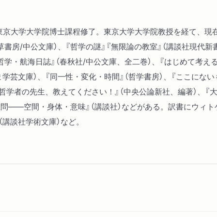
85年東京大学大学院博士課程修了。東京大学大学院教授を経て、
勁草書房/中公文庫）、『哲学の謎』『無限論の教室』（講談社現代
『哲学・航海日誌』（春秋社/中公文庫、全二巻）、『はじめて考え
ま学芸文庫）、『同一性・変化・時間』（哲学書房）、『ここにない
―哲学者の先生、教えてください！』（中央公論新社、編著）、『大
難問――空間・身体・意味』（講談社）などがある。訳書にウィト
（講談社学術文庫）など。