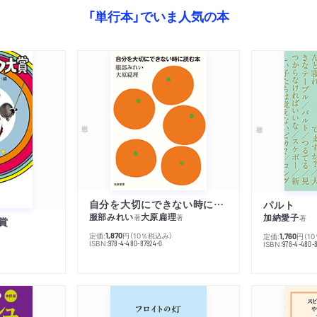
「単行本」でいま人気の本
自分を大切にできない時に読む本
パルト
服部みれい
大原扁理
加納愛子
著
著
著
賞
定価:
円
（10％税込み）
1,870
定価:
円
（1
1,760
ISBN:
978-4-480-87924-0
ISBN:
978-4-480-8