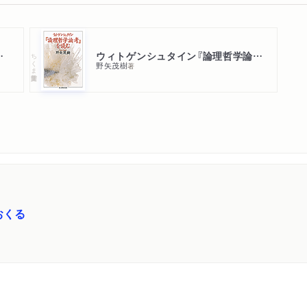
ゆけ！ 論理さん
ウィトゲンシュタイン『論理哲学論考』を読む
ちくま学芸文庫
野矢茂樹
著
おくる