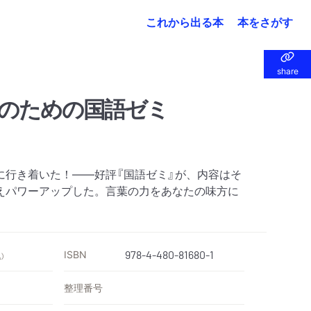
これから出る本
本をさがす
share
share
のための国語ゼミ
に行き着いた！――好評『国語ゼミ』が、内容はそ
えパワーアップした。言葉の力をあなたの味方に
ISBN
978-4-480-81680-1
）
整理番号