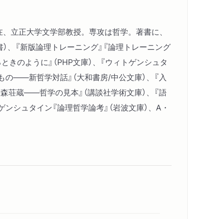
現在、立正大学文学部教授。専攻は哲学。著書に、
新書）、『新版論理トレーニング』『論理トレーニング
るときのように』（PHP文庫）、『ウィトゲンシュタ
もの――新哲学対話』（大和書房/中公文庫）、『入
森荘蔵――哲学の見本』（講談社学術文庫）、『語
ゲンシュタイン『論理哲学論考』（岩波文庫）、A・