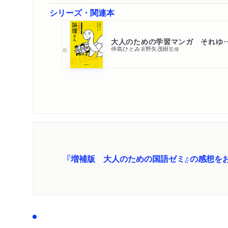
シリーズ・関連本
大人のための学習マンガ それ
仲島ひとみ
野矢茂樹
著
監修
『増補版 大人のための国語ゼミ』の感想を