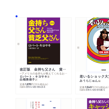
改訂版 金持ち父さん 貧乏父さん
─アメリカの金持ちが教えてくれるお金の哲学
老いるショック大
ロバート・キヨサキ
著
白根美保子
訳
みうらじゅん
編
定価:
円
（10％税込み）
1,870
ISBN:
978-4-480-86424-6
定価:
円
（10％税込み）
1,540
ISBN:
978-4-480-81596-5