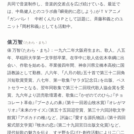
共同で音楽制作し、音楽的交差点を広げ続けている。最近で
は、中島健人とのコラボ曲『瞬発的に恋しよう』がＴＶアニメ
「ガンバレ！ 中村くん!!」ＯＰとして話題に。斉藤和義とのユ
ニット「岡村和義」としても活動中。
俵万智
（ たわら・まち ）
俵 万智（たわら・まち）：一九六二年大阪府生まれ。歌人。八五
年、早稲田大学第一文学部卒業。在学中に歌人佐佐木幸綱に出
会い、作歌を始める。卒業後四年間、神奈川県立橋本高校に国
語教諭として勤務。八六年、「八月の朝」五十首で第三十二回角
川短歌賞受賞。八七年、第一歌集『サラダ記念日』を出版、ベス
トセラーとなる。翌年同歌集で第三十二回現代歌人協会賞を受
賞。九六年より読売歌壇選者。歌集に『かぜのてのひら』『チョ
コレート革命』『プーさんの鼻』（第十一回若山牧水賞）『オレがマ
リオ』『未来のサイズ』（第五十五回迢空賞、第三十六回詩歌文学
館賞）『アボカドの種』など。評論に『愛する源氏物語』（第十四回
紫式部文学賞）『牧水の恋』（第二十九回宮日出版文化賞）など。
現代短歌の魅力を伝え、すそ野を広げた創作活動により二〇二