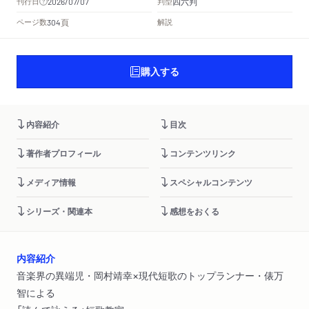
四六判
刊行日
判型
2026/07/07
頁
ページ数
解説
304
購入する
内容紹介
目次
著作者プロフィール
コンテンツリンク
メディア情報
スペシャルコンテンツ
シリーズ・関連本
感想をおくる
内容紹介
音楽界の異端児・岡村靖幸×現代短歌のトップランナー・俵万
智による