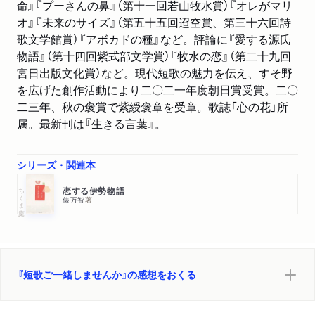
命』『プーさんの鼻』（第十一回若山牧水賞）『オレがマリ
オ』『未来のサイズ』（第五十五回迢空賞、第三十六回詩
歌文学館賞）『アボカドの種』など。評論に『愛する源氏
物語』（第十四回紫式部文学賞）『牧水の恋』（第二十九回
宮日出版文化賞）など。現代短歌の魅力を伝え、すそ野
を広げた創作活動により二〇二一年度朝日賞受賞。二〇
二三年、秋の褒賞で紫綬褒章を受章。歌誌「心の花」所
属。最新刊は『生きる言葉』。
シリーズ・関連本
ちくま文庫
恋する伊勢物語
俵万智
著
『短歌ご一緒しませんか』の感想をおくる