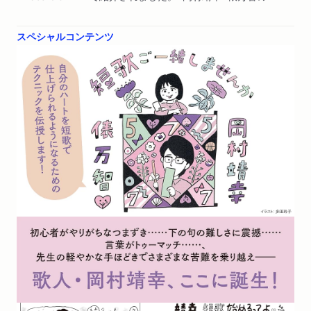
短歌対談書籍『短歌ご一緒しませんか』7/9発売 ファンク
ラブ連載が待望の書籍化」
スペシャルコンテンツ
WEB
2026/07/02
音楽ナタリーで紹介されました。「岡村靖幸＆俵万智と短
歌を学べる書籍「短歌ご一緒しませんか」発売」
WEB
2026/06/25
カルチャーメディアNiEWで紹介されました。