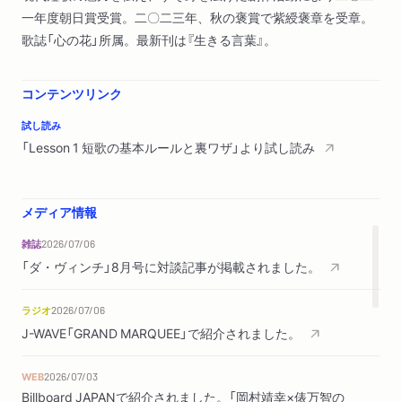
一年度朝日賞受賞。二〇二三年、秋の褒賞で紫綬褒章を受章。
歌誌「心の花」所属。最新刊は『生きる言葉』。
コンテンツリンク
試し読み
「Lesson 1 短歌の基本ルールと裏ワザ」より試し読み
メディア情報
雑誌
2026/07/06
「ダ・ヴィンチ」8月号に対談記事が掲載されました。
ラジオ
2026/07/06
J-WAVE「GRAND MARQUEE」で紹介されました。
WEB
2026/07/03
Billboard JAPANで紹介されました。「岡村靖幸×俵万智の