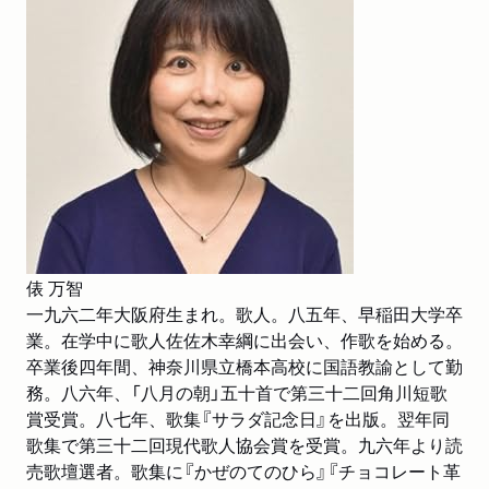
俵 万智
一九六二年大阪府生まれ。歌人。八五年、早稲田大学卒
業。在学中に歌人佐佐木幸綱に出会い、作歌を始める。
卒業後四年間、神奈川県立橋本高校に国語教諭として勤
務。八六年、「八月の朝」五十首で第三十二回角川短歌
賞受賞。八七年、歌集『サラダ記念日』を出版。翌年同
歌集で第三十二回現代歌人協会賞を受賞。九六年より読
売歌壇選者。歌集に『かぜのてのひら』『チョコレート革