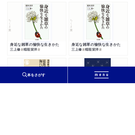
ちくま文庫
ちくま文庫
身近な雑草の愉快な生きかた
身近な雑草の愉快な生きかた
三上修
稲垣栄洋
三上修
稲垣栄洋
著
著
著
著
ちくまプリマー新書
本をさがす
ちくま新書
昆虫はなぜ海にいないのか
宇宙最強物質決定戦
朝野維起
高水裕一
著
著