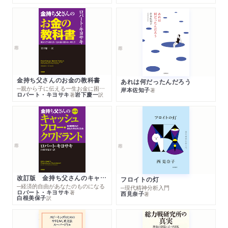
金持ち父さんのお金の教科書
あれは何だったんだろう
─親から子に伝える一生お金に困らない考え方
岸本佐知子
著
ロバート・キヨサキ
岩下慶一
著
訳
改訂版 金持ち父さんのキャッシュフロー・クワドラント
フロイトの灯
─経済的自由があなたのものになる
─現代精神分析入門
ロバート・キヨサキ
著
西見奈子
著
白根美保子
訳