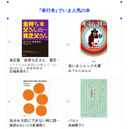
「単行本」でいま人気の本
改訂版 金持ち父さん 貧乏父さん
─アメリカの金持ちが教えてくれるお金の哲学
老いるショック大賞
ロバート・キヨサキ
著
みうらじゅん
編
白根美保子
訳
自分を大切にできない時に読む本
パルト
服部みれい
大原扁理
加納愛子
著
著
著