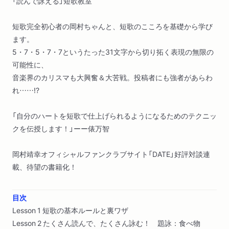
「読んで詠える」短歌教室
短歌完全初心者の岡村ちゃんと、短歌のこころを基礎から学び
ます。
5・7・5・7・7というたった31文字から切り拓く表現の無限の
可能性に、
音楽界のカリスマも大興奮＆大苦戦。投稿者にも強者があらわ
れ……!?
「自分のハートを短歌で仕上げられるようになるためのテクニッ
クを伝授します！」ーー俵万智
岡村靖幸オフィシャルファンクラブサイト「DATE」好評対談連
載、待望の書籍化！
目次
Lesson 1 短歌の基本ルールと裏ワザ
Lesson 2 たくさん読んで、たくさん詠む！ 題詠：食べ物