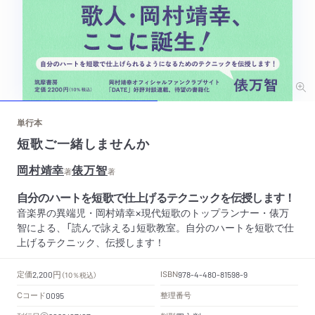
単行本
短歌ご一緒しませんか
岡村靖幸
俵万智
著
著
自分のハートを短歌で仕上げるテクニックを伝授します！
音楽界の異端児・岡村靖幸×現代短歌のトップランナー・俵万
智による、「読んで詠える」短歌教室。自分のハートを短歌で仕
上げるテクニック、伝授します！
円
定価
ISBN
2,200
（10％税込）
978-4-480-81598-9
Cコード
整理番号
0095