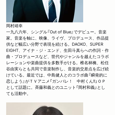
岡村靖幸
一九八六年、シングル『Out of Blue』でデビュー。音楽
家。音楽を軸に、映像、ライヴ、プロデュース、作品提
供など幅広い分野で表現を続ける。DAOKO、SUPER
EIGHT、アイナ・ジ・エンド、生田斗真らへの作詞・作
曲・プロデュースなど、世代やジャンルを越えたコラボ
レーションや楽曲提供を多数手がける。椎名林檎、松任
谷由実らとも共同で音楽制作し、音楽的交差点を広げ続
けている。最近では、中島健人とのコラボ曲『瞬発的に
恋しよう』がＴＶアニメ「ガンバレ！ 中村くん!!」ＯＰ
として話題に。斉藤和義とのユニット「岡村和義」とし
ても活動中。