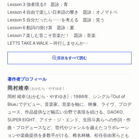
Lesson 3 強者現る!! 題詠：青
Lesson 4 自由で楽しい日本語の響き 題詠：オノマトペ
Lesson 5 自分だったら……を考える 題詠：笑う
Lesson 6 動詞の掛け算 題詠：夏
Lesson 7 楽しむ音こそ音楽だ！ 題詠：音楽
LET?S TAKE A WALK ～吟行しませんか
Lesson 8 職業と人生 題詠：仕事
目次をすべて読む
Lesson 9 短歌の王道は〈恋〉！ 題詠：約束
Lesson 10 主語を絞る 題詠： 故郷
Lesson 11 キラーフレーズを活かせ！ 題詠：雨
著作者プロフィール
Lesson 12 短歌の時代 題詠：風
岡村靖幸
（ おかむら・やすゆき ）
岡村 靖幸（おかむら・やすゆき）：1986年、シングル『Out of
Blue』でデビュー。音楽家。音楽を軸に、映像、ライヴ、プロデ
ュース、作品提供など幅広い分野で表現を続ける。DAOKO、
SUPER EIGHT、アイナ・ジ・エンド、生田斗真らへの作詞・作
曲・プロデュースなど、世代やジャンルを越えたコラボレーシ
ョンや楽曲提供を多数手がける。椎名林檎、松任谷由実らとも