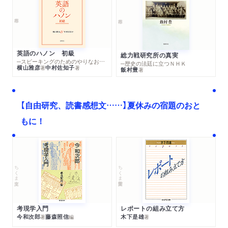
英語のハノン 初級
総力戦研究所の真実
─スピーキングのためのやりなおし英文法スーパードリル
─歴史の法廷に立つＮＨＫ
横山雅彦
中村佐知子
著
著
飯村豊
著
【自由研究、読書感想文……】夏休みの宿題のおと
もに！
ちくま文庫
ちくま学芸文庫
考現学入門
レポートの組み立て方
今和次郎
藤森照信
木下是雄
著
編
著