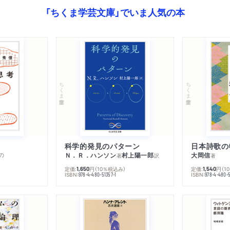
「ちくま学芸文庫」でいま人気の本
ちくま学芸文庫
ちくま学芸文庫
科学的発見のパターン
日本詩歌の
の
Ｎ．Ｒ．ハンソン
村上陽一郎
大岡信
著
訳
著
定価:
円
（10％税込み）
定価:
円
（1
1,650
1,540
ISBN:
ISBN:
978-4-480-51357-1
978-4-480-5