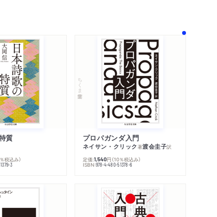
ちくま学芸文庫
特質
プロパガンダ入門
ネイサン・クリック
渡会圭子
著
訳
0％税込み）
定価:
円
（10％税込み）
1,540
内容紹介・目次
ISBN:
1379-3
978-4-480-51378-6
著作者プロフィール
シリーズ・関連本
感想をおくる