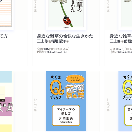
ちくま文庫
ちくま文庫
て方
身近な雑草の愉快な生きかた
身近な雑草
三上修
稲垣栄洋
三上修
稲垣
著
著
著
定価:
円
（10％税込み）
定価:
円
（10
814
814
ISBN:
ISBN:
978-4-480-42819-6
978-4-480-
シリーズ・全集
シリーズ・全集