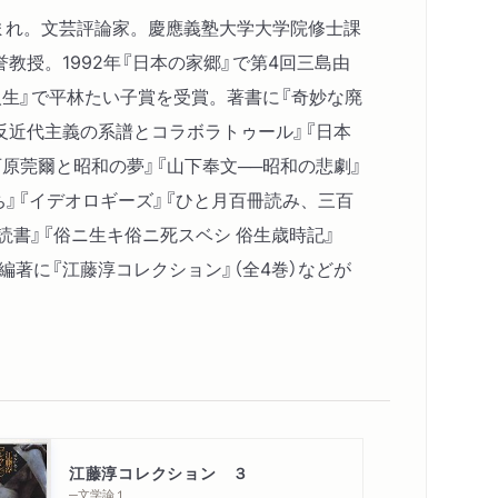
京生まれ。文芸評論家。慶應義塾大学大学院修士課
教授。1992年『日本の家郷』で第4回三島由
人生』で平林たい子賞を受賞。著書に『奇妙な廃
反近代主義の系譜とコラボラトゥール』『日本
石原莞爾と昭和の夢』『山下奉文──昭和の悲劇』
ち』『イデオロギーズ』『ひと月百冊読み、三百
読書』『俗ニ生キ俗ニ死スベシ 俗生歳時記』
、編著に『江藤淳コレクション』（全4巻）などが
江藤淳コレクション ３
─文学論１