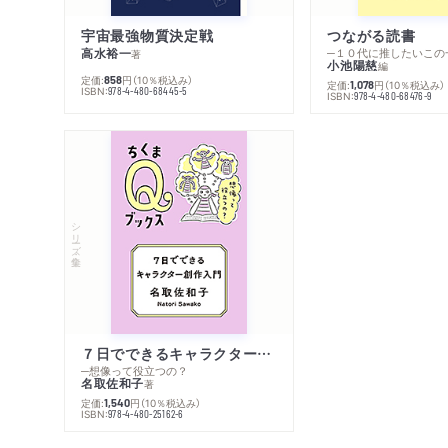
宇宙最強物質決定戦
つながる読書
高水裕一
─１０代に推したいこの
著
小池陽慈
編
定価:
円
（10％税込み）
858
定価:
円
（10％税込み）
1,078
ISBN:
978-4-480-68445-5
ISBN:
978-4-480-68476-9
シリーズ・全集
７日でできるキャラクター創作入門
─想像って役立つの？
名取佐和子
著
定価:
円
（10％税込み）
1,540
ISBN:
978-4-480-25162-6