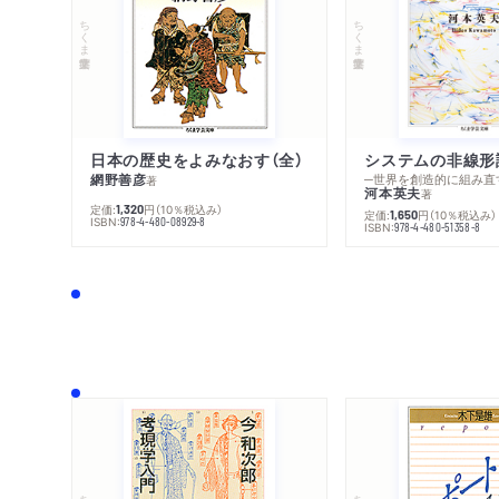
ちくま学芸文庫
ちくま学芸文庫
日本の歴史をよみなおす（全）
システムの非線形
網野善彦
─世界を創造的に組み直
著
河本英夫
著
定価:
円
（10％税込み）
1,320
定価:
円
（10％税込み）
1,650
ISBN:
978-4-480-08929-8
ISBN:
978-4-480-51358-8