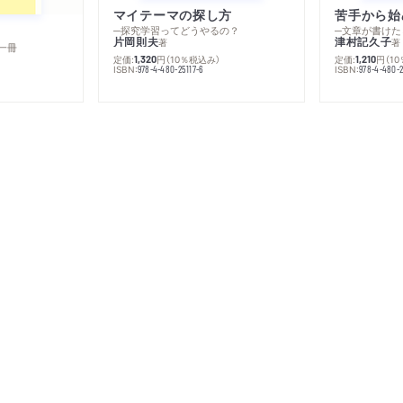
マイテーマの探し方
苦手から始
─探究学習ってどうやるの？
─文章が書けた
片岡則夫
津村記久子
著
著
一冊
定価:
円
（10％税込み）
定価:
円
（1
1,320
1,210
ISBN:
ISBN:
978-4-480-25117-6
978-4-480-2