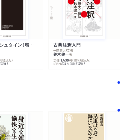
ちくま学芸文庫
ウィトゲンシュタイン〔増補新版〕
古典注釈入門
─歴史と技法
鈴木健一
著
0％税込み）
定価:
円
（10％税込み）
1,430
ISBN:
51349-6
978-4-480-51359-5
！