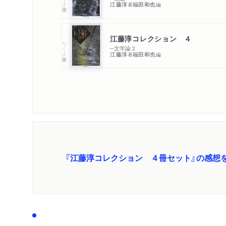
江藤淳
福田和也
著
編
江藤淳コレクション ４
ちくま学芸文庫
─文学論２
江藤淳
福田和也
著
編
『江藤淳コレクション ４冊セット』の感想