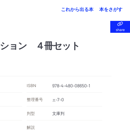
これから出る本
本をさがす
share
share
ション ４冊セット
ISBN
978-4-480-08650-1
整理番号
-7-0
エ
判型
文庫判
解説