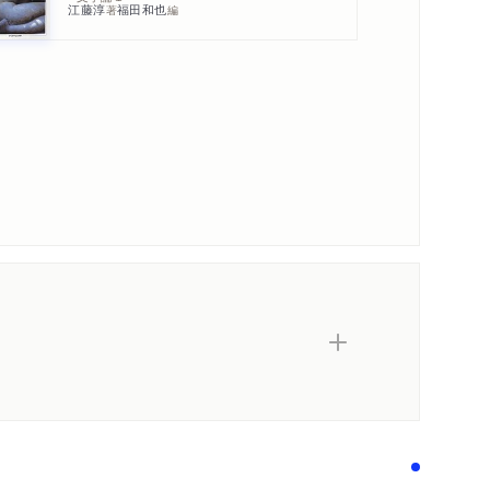
江藤淳
福田和也
著
編