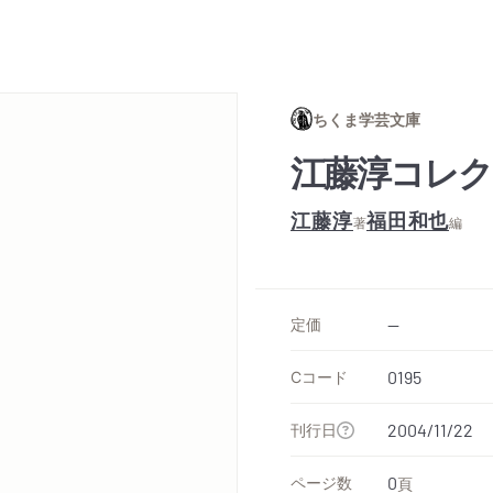
ちくま学芸文庫
江藤淳コレク
江藤淳
福田和也
著
編
定価
--
Cコード
0195
刊行日
2004/11/22
ページ数
0
頁