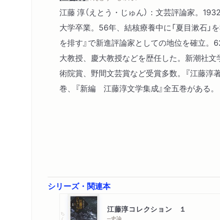
江藤 淳（えとう・じゅん）：文芸評論家。1932
大学卒業。56年、結核療養中に「夏目漱石」を
を排す』で新進評論家としての地位を確立。6
大教授、慶大教授などを歴任した。新潮社文
術院賞、野間文芸賞など受賞多数。『江藤淳
巻、『新編 江藤淳文学集成』全五巻がある。
シリーズ・関連本
江藤淳コレクション １
ちくま学芸文庫
─史論