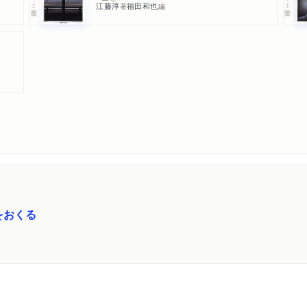
江藤淳
福田和也
著
編
をおくる