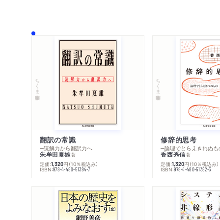
ちくま学芸文庫
ちくま学芸文庫
翻訳の常識
修辞的思考
─読解力から翻訳力へ
─論理でとらえきれぬも
朱牟田夏雄
香西秀信
著
著
定価:
円
（10％税込み）
定価:
円
（10％税込み）
1,320
1,320
ISBN:
ISBN:
978-4-480-51384-7
978-4-480-51382-3