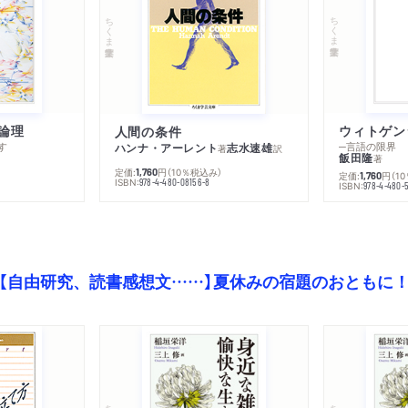
ちくま学芸文庫
ちくま学芸文庫
論理
人間の条件
す
─言語の限界
ハンナ・アーレント
志水速雄
著
訳
飯田隆
著
定価:
円
（10％税込み）
1,760
定価:
円
（1
1,760
ISBN:
978-4-480-08156-8
ISBN:
978-4-480-
【自由研究、読書感想文……】夏休みの宿題のおともに