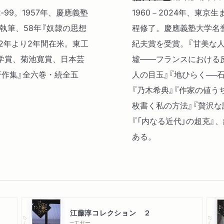
‐99。1957年、慶應義塾
1960－2024年、東
執筆、58年『奴隷の思想
程修了。慶應義塾大学名誉
2年より2年間在米。東工
紀夫賞を受賞。『甘美な
学賞、菊池寛賞、日本芸
墟――フランスにおける
著作集』全六巻・続全五
人の目玉』『地ひらく──
『乃木希典』『作家の値う
枚書く私の方法』『贅沢な
『「内なる近代」の超克』
ある。
江藤淳コレクション ２
ちくま学芸文庫
ちくま学芸文庫
─エセー