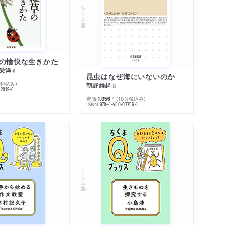
ちくま新書
の愉快な生きかた
栄洋
著
昆虫はなぜ海にいないのか
％税込み）
朝野維起
著
42819-6
定価:
円
（10％税込み）
1,056
ISBN:
978-4-480-07756-1
シリーズ・全集