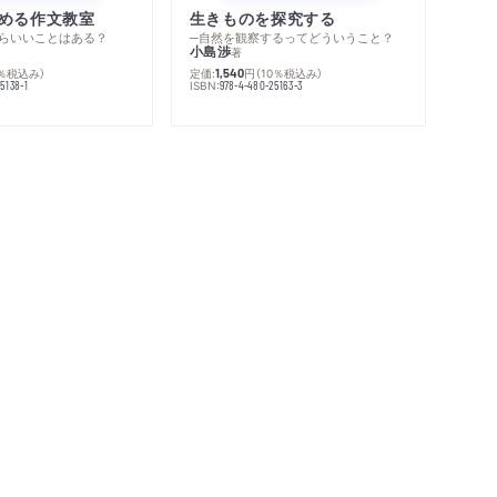
める作文教室
生きものを探究する
らいいことはある？
─自然を観察するってどういうこと？
小島渉
著
0％税込み）
定価:
円
（10％税込み）
1,540
ISBN:
5138-1
978-4-480-25163-3