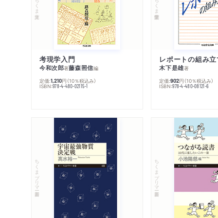
ちくま文庫
ちくま学芸文庫
考現学入門
レポートの組み立
今和次郎
藤森照信
木下是雄
著
編
著
定価:
円
（10％税込み）
定価:
円
（10％税込み）
1,210
902
ISBN:
ISBN:
978-4-480-02115-1
978-4-480-08121-6
ちくまプリマー新書
ちくまプリマー新書