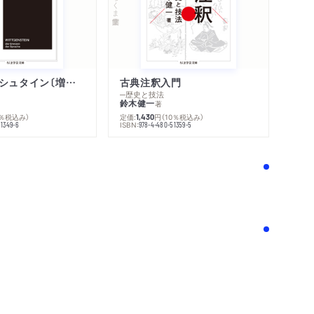
ちくま学芸文庫
ウィトゲンシュタイン〔増補新版〕
古典注釈入門
─歴史と技法
鈴木健一
著
0％税込み）
定価:
円
（10％税込み）
1,430
ISBN:
51349-6
978-4-480-51359-5
！