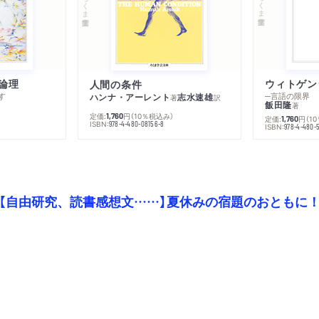
ちくま学芸文庫
ちくま学芸文庫
論理
人間の条件
す
─言語の限界
ハンナ・アーレント
志水速雄
著
訳
飯田隆
著
定価:
円
（10％税込み）
1,760
定価:
円
（1
1,760
ISBN:
978-4-480-08156-8
ISBN:
978-4-480-
【自由研究、読書感想文……】夏休みの宿題のおともに