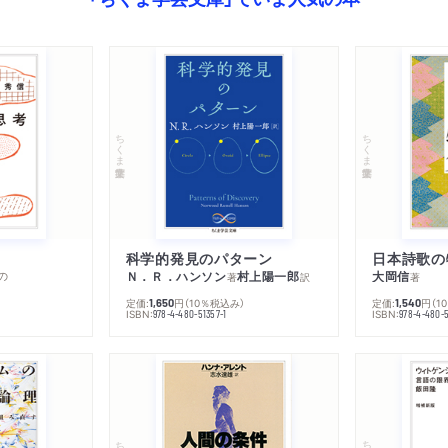
ちくま学芸文庫
ちくま学芸文庫
科学的発見のパターン
日本詩歌の
の
Ｎ．Ｒ．ハンソン
村上陽一郎
大岡信
著
訳
著
定価:
円
（10％税込み）
定価:
円
（1
1,650
1,540
ISBN:
ISBN:
978-4-480-51357-1
978-4-480-5