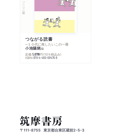
つながる読書
─１０代に推したいこの一冊
小池陽慈
編
定価:
円
（10％税込み）
1,078
ISBN:
978-4-480-68476-9
〒111-8755
東京都台東区蔵前2-5-3