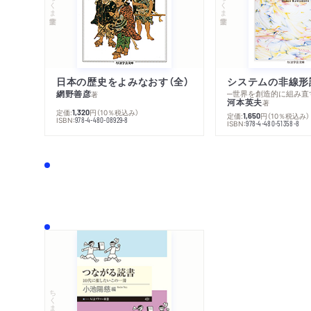
ちくま学芸文庫
ちくま学芸文庫
日本の歴史をよみなおす（全）
システムの非線形
網野善彦
─世界を創造的に組み直
著
河本英夫
著
定価:
円
（10％税込み）
1,320
定価:
円
（10％税込み）
1,650
ISBN:
978-4-480-08929-8
ISBN:
978-4-480-51358-8
ちくまプリマー新書