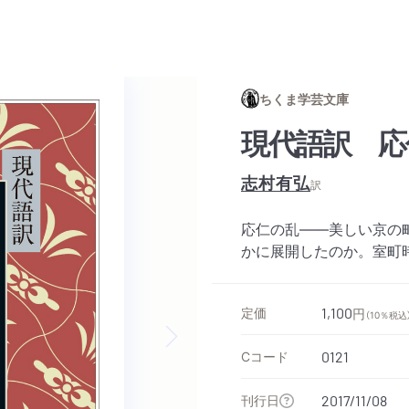
ちくま学芸文庫
現代語訳 応
志村有弘
訳
応仁の乱――美しい京の
かに展開したのか。室町
定価
1,100
円
（10％税込
Cコード
0121
Next slide
刊行日
2017/11/08