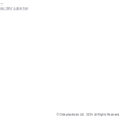
シー
確保に関する基本方針
© Chikumashobo Ltd.
2024
All Rights Reserved.