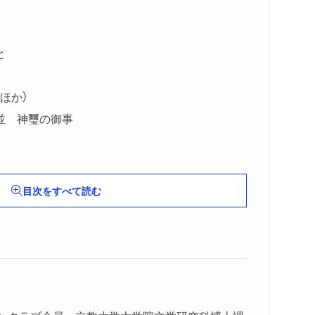
と
ほか）
並 神璽の御事
）
目次をすべて読む