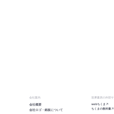
会社案内
筑摩書房の外部サ
webちくま
会社概要
ちくまの教科書
会社ロゴ・銘板について