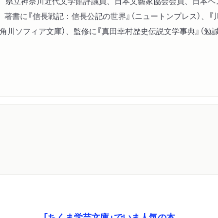
教授、県立神奈川近代文学館評議員、日本文藝家協会会員、日本
著書に『信長戦記：信長公記の世界』（ニュートンプレス）、『川
（角川ソフィア文庫）、監修に『真田幸村歴史伝説文学事典』（勉誠
「ちくま学芸文庫」でいま人気の本