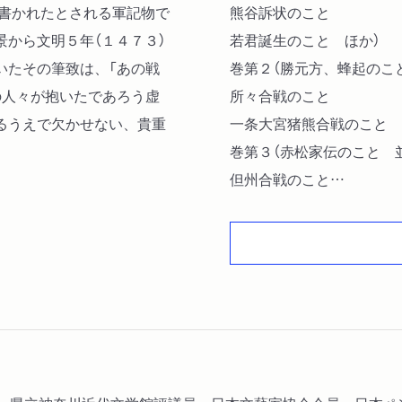
く書かれたとされる軍記物で
熊谷訴状のこと
から文明５年（１４７３）
若君誕生のこと ほか）
いたその筆致は、「あの戦
巻第２（勝元方、蜂起のこ
の人々が抱いたであろう虚
所々合戦のこと
るうえで欠かせない、貴重
一条大宮猪熊合戦のこと 
巻第３（赤松家伝のこと 
但州合戦のこと
醍醐山科合戦のこと ほか