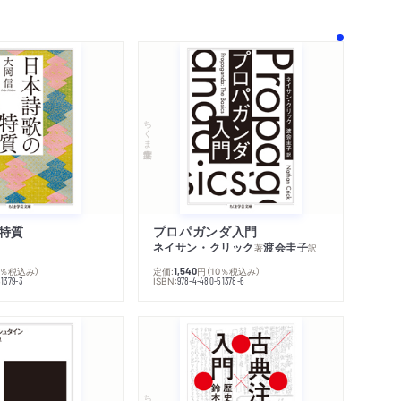
内容紹介・目次
著作者プロフィール
感想をおくる
ちくま学芸文庫
特質
プロパガンダ入門
ネイサン・クリック
渡会圭子
著
訳
0％税込み）
定価:
円
（10％税込み）
1,540
ISBN:
1379-3
978-4-480-51378-6