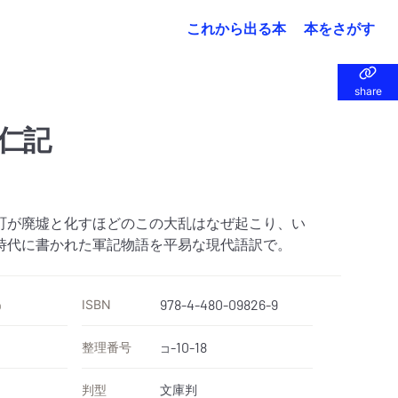
これから出る本
本をさがす
share
share
仁記
町が廃墟と化すほどのこの大乱はなぜ起こり、い
時代に書かれた軍記物語を平易な現代語訳で。
ISBN
978-4-480-09826-9
）
整理番号
-10-18
コ
判型
文庫判