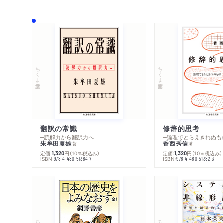
ちくま学芸文庫
ちくま学芸文庫
翻訳の常識
修辞的思考
─読解力から翻訳力へ
─論理でとらえきれぬも
朱牟田夏雄
香西秀信
著
著
定価:
円
（10％税込み）
定価:
円
（10％税込み）
1,320
1,320
ISBN:
ISBN:
978-4-480-51384-7
978-4-480-51382-3