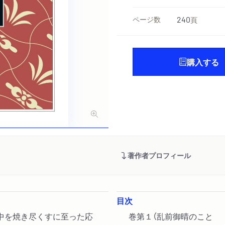
ページ数
240
頁
購入する
著作者プロフィール
目次
中を焼き尽くすに至った応
巻第１（乱前御晴のこと