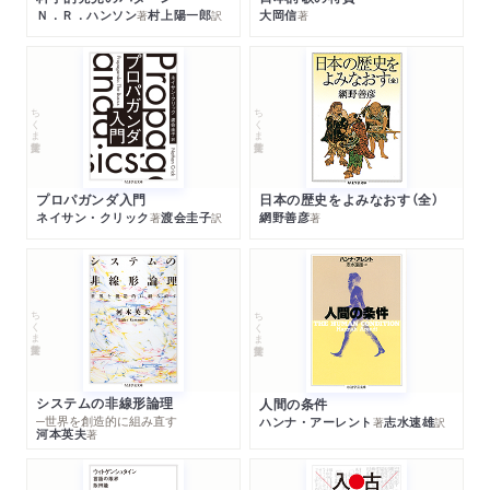
Ｎ．Ｒ．ハンソン
村上陽一郎
大岡信
著
訳
著
ちくま学芸文庫
ちくま学芸文庫
プロパガンダ入門
日本の歴史をよみなおす（全）
ネイサン・クリック
渡会圭子
網野善彦
著
訳
著
ちくま学芸文庫
ちくま学芸文庫
システムの非線形論理
人間の条件
─世界を創造的に組み直す
ハンナ・アーレント
志水速雄
著
訳
河本英夫
著