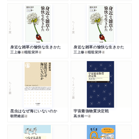
ちくま文庫
ちくま文庫
身近な雑草の愉快な生きかた
身近な雑草の愉快な生きかた
三上修
稲垣栄洋
三上修
稲垣栄洋
著
著
著
著
ちくまプリマー新書
ちくま新書
昆虫はなぜ海にいないのか
宇宙最強物質決定戦
朝野維起
高水裕一
著
著