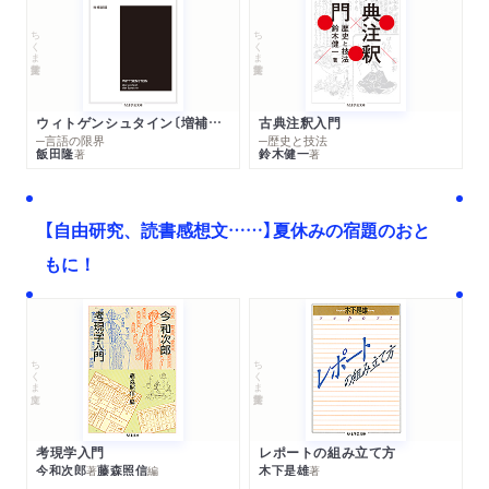
ちくま学芸文庫
ちくま学芸文庫
ウィトゲンシュタイン〔増補新版〕
古典注釈入門
─言語の限界
─歴史と技法
飯田隆
鈴木健一
著
著
【自由研究、読書感想文……】夏休みの宿題のおと
もに！
ちくま文庫
ちくま学芸文庫
考現学入門
レポートの組み立て方
今和次郎
藤森照信
木下是雄
著
編
著