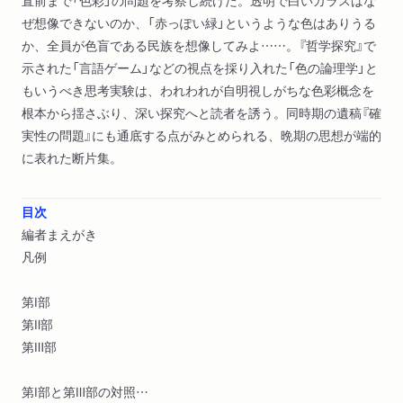
直前まで「色彩」の問題を考察し続けた。透明で白いガラスはな
ぜ想像できないのか、「赤っぽい緑」というような色はありうる
か、全員が色盲である民族を想像してみよ……。『哲学探究』で
示された「言語ゲーム」などの視点を採り入れた「色の論理学」と
もいうべき思考実験は、われわれが自明視しがちな色彩概念を
根本から揺さぶり、深い探究へと読者を誘う。同時期の遺稿『確
実性の問題』にも通底する点がみとめられる、晩期の思想が端的
に表れた断片集。
目次
編者まえがき
凡例
第Ⅰ部
第Ⅱ部
第Ⅲ部
第Ⅰ部と第Ⅲ部の対照