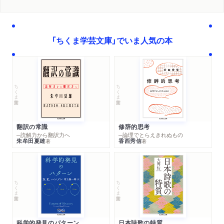
「ちくま学芸文庫」でいま人気の本
ちくま学芸文庫
ちくま学芸文庫
翻訳の常識
修辞的思考
─読解力から翻訳力へ
─論理でとらえきれぬもの
朱牟田夏雄
香西秀信
著
著
ちくま学芸文庫
ちくま学芸文庫
科学的発見のパターン
日本詩歌の特質