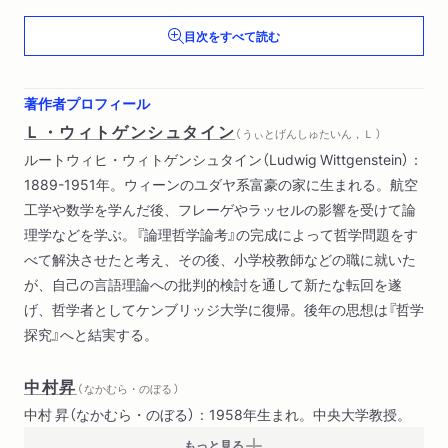
解説 村田純一
目次をすべて読む
訳者あとがき
文庫版訳者あとがき
著作者プロフィール
Ｌ・ウィトゲンシュタイン
（ うぃとげんしゅたいん，Ｌ ）
ルートウィヒ・ウィトゲンシュタイン（Ludwig Wittgenstein）：
1889-1951年。ウィーンのユダヤ系富豪の家に生まれる。航空
工学や数学を学んだ後、フレーゲやラッセルの影響を受けて論
理学などを学ぶ。『論理哲学論考』の完成によって哲学問題をす
べて解決させたと考え、その後、小学校教師などの職に就いた
が、自己の言語理論への批判的検討を通して新たな転回を遂
げ、哲学者としてケンブリッジ大学に復帰。後年の思想は『哲学
探究』へと結実する。
中村昇
（ なかむら・のぼる ）
中村 昇（なかむら・のぼる）：1958年生まれ。中央大学教授。
もっと見る