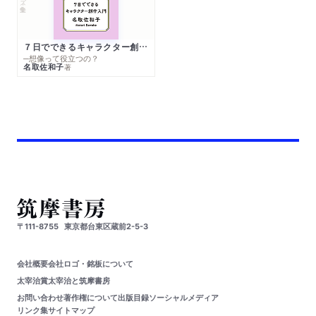
７日でできるキャラクター創作入門
─想像って役立つの？
名取佐和子
著
〒111-8755
東京都台東区蔵前2-5-3
会社概要
会社ロゴ・銘板について
太宰治賞
太宰治と筑摩書房
お問い合わせ
著作権について
出版目録
ソーシャルメディア
リンク集
サイトマップ