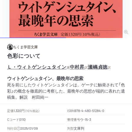
ちくま学芸文庫
色彩について
Ｌ・ウィトゲンシュタイン
中村昇
瀬嶋貞徳
著
訳
訳
ウィトゲンシュタイン、最晩年の思索
死を前にしたウィトゲンシュタインは、ゲーテに触発されて「色
彩」の概念を徹底的に考察した。最晩年の思想が端的に表れた遺
稿集。解説 村田純一
円
定価
ISBN
1,320
（10％税込）
978-4-480-51284-0
Cコード
整理番号
ウ
0110
-15-3
文庫判
刊行日
判型
2025/01/09