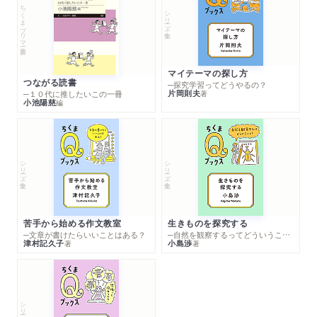
ちくまプリマー新書
シリーズ・全集
マイテーマの探し方
つながる読書
─探究学習ってどうやるの？
片岡則夫
著
─１０代に推したいこの一冊
小池陽慈
編
シリーズ・全集
シリーズ・全集
苦手から始める作文教室
生きものを探究する
─文章が書けたらいいことはある？
─自然を観察するってどういうこと？
津村記久子
小島渉
著
著
シリーズ・全集