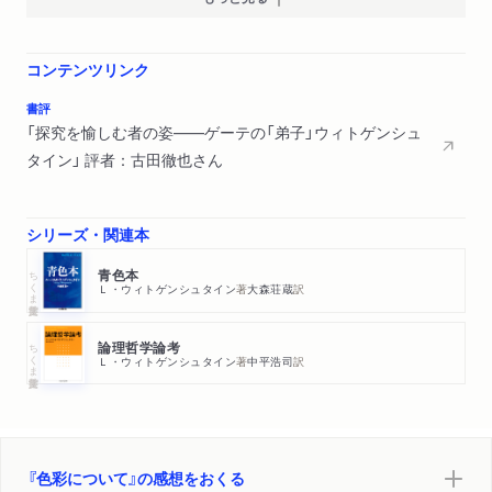
コンテンツリンク
書評
「探究を愉しむ者の姿――ゲーテの「弟子」ウィトゲンシュ
タイン」 評者：古田徹也さん
シリーズ・関連本
ちくま学芸文庫
青色本
Ｌ・ウィトゲンシュタイン
著
大森荘蔵
訳
ちくま学芸文庫
論理哲学論考
Ｌ・ウィトゲンシュタイン
著
中平浩司
訳
『色彩について』の感想をおくる