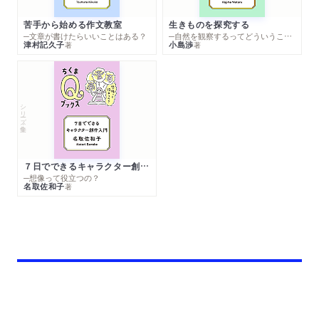
苦手から始める作文教室
生きものを探究する
─文章が書けたらいいことはある？
─自然を観察するってどういうこと？
津村記久子
小島渉
著
著
シリーズ・全集
７日でできるキャラクター創作入門
─想像って役立つの？
名取佐和子
著