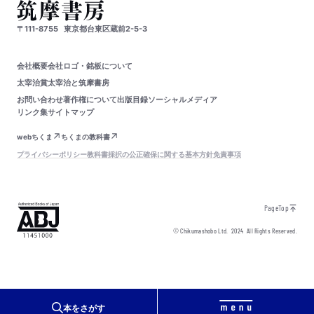
〒111-8755
東京都台東区蔵前2-5-3
会社概要
会社ロゴ・銘板について
太宰治賞
太宰治と筑摩書房
お問い合わせ
著作権について
出版目録
ソーシャルメディア
リンク集
サイトマップ
webちくま
ちくまの教科書
プライバシーポリシー
教科書採択の公正確保に関する基本方針
免責事項
PageTop
© Chikumashobo Ltd.
2024
All Rights Reserved.
本をさがす