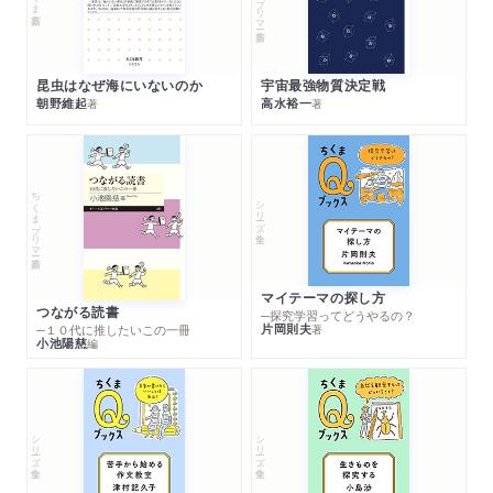
昆虫はなぜ海にいないのか
宇宙最強物質決定戦
朝野維起
高水裕一
著
著
ちくまプリマー新書
シリーズ・全集
マイテーマの探し方
つながる読書
─探究学習ってどうやるの？
片岡則夫
著
─１０代に推したいこの一冊
小池陽慈
編
シリーズ・全集
シリーズ・全集