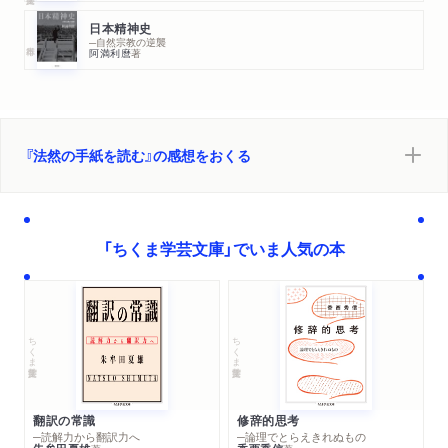
日本精神史
─自然宗教の逆襲
阿満利麿
著
『法然の手紙を読む』の感想をおくる
「ちくま学芸文庫」でいま人気の本
ちくま学芸文庫
ちくま学芸文庫
翻訳の常識
修辞的思考
─読解力から翻訳力へ
─論理でとらえきれぬもの