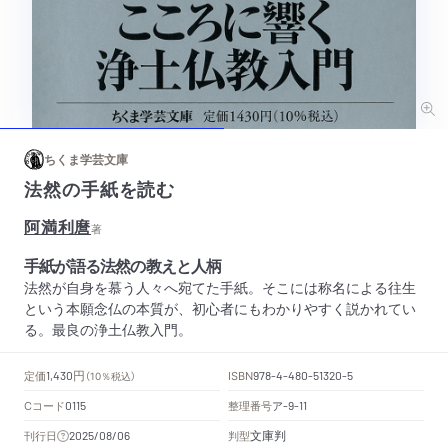
ちくま学芸文庫
法然の手紙を読む
阿満利麿
著
手紙が語る法然の教えと人柄
法然が自身を慕う人々へ宛てた手紙。そこには称名による往生
という本願念仏の本質が、初心者にもわかりやすく説かれてい
る。最良の浄土仏教入門。
円
定価
ISBN
1,430
（10％税込）
978-4-480-51320-5
Cコード
整理番号
ア
0115
-9-11
文庫判
刊行日
判型
2025/08/06