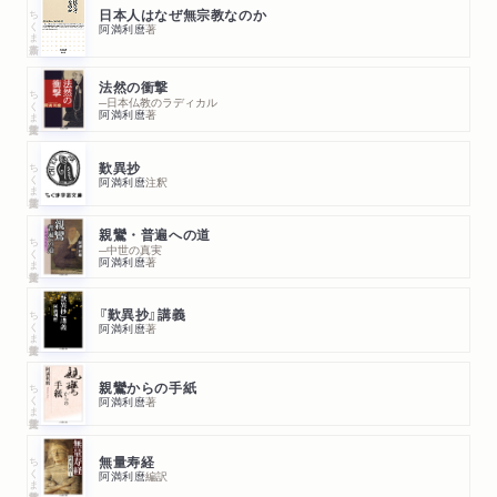
ちくま新書
日本人はなぜ無宗教なのか
阿満利麿
著
法然の手紙原文
略年表
法然の衝撃
ちくま学芸文庫
主要参考文献
─日本仏教のラディカル
阿満利麿
著
あとがき
ちくま学芸文庫
歎異抄
阿満利麿
注釈
親鸞・普遍への道
ちくま学芸文庫
─中世の真実
阿満利麿
著
ちくま学芸文庫
『歎異抄』講義
阿満利麿
著
ちくま学芸文庫
親鸞からの手紙
阿満利麿
著
ちくま学芸文庫
無量寿経
阿満利麿
編訳