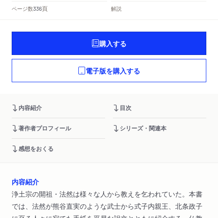
頁
ページ数
解説
336
購入する
電子版を購入する
内容紹介
目次
著作者プロフィール
シリーズ・関連本
感想をおくる
内容紹介
浄土宗の開祖・法然は様々な人から教えを乞われていた。本書
では、法然が熊谷直実のような武士から式子内親王、北条政子