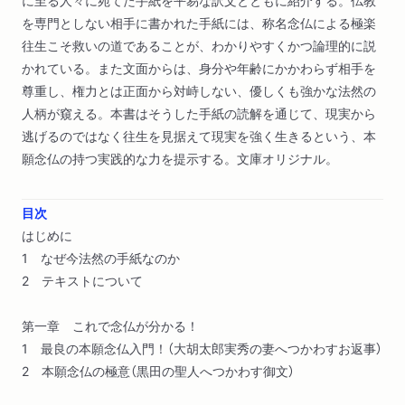
に至る人々に宛てた手紙を平易な訳文とともに紹介する。仏教
を専門としない相手に書かれた手紙には、称名念仏による極楽
往生こそ救いの道であることが、わかりやすくかつ論理的に説
かれている。また文面からは、身分や年齢にかかわらず相手を
尊重し、権力とは正面から対峙しない、優しくも強かな法然の
人柄が窺える。本書はそうした手紙の読解を通じて、現実から
逃げるのではなく往生を見据えて現実を強く生きるという、本
願念仏の持つ実践的な力を提示する。文庫オリジナル。
目次
はじめに
1 なぜ今法然の手紙なのか
2 テキストについて
第一章 これで念仏が分かる！
1 最良の本願念仏入門！（大胡太郎実秀の妻へつかわすお返事）
2 本願念仏の極意（黒田の聖人へつかわす御文）