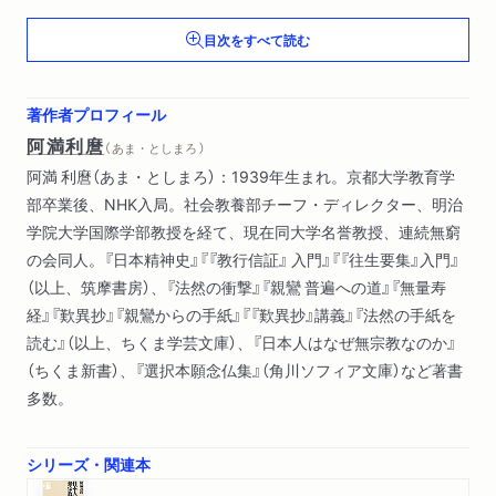
第二章 「根本の弟子」は武士
目次をすべて読む
1 熊谷次郎直実につかわすお返事
2 津戸三郎為守へつかわすお返事
3 念仏か？『法華経』か？（大胡太郎実秀へつかわすお返事）
著作者プロフィール
阿満利麿
（ あま・としまろ ）
第三章 死後を見定める
阿満 利麿（あま・としまろ）：1939年生まれ。京都大学教育学
1 共に浄土に（正如房へつかわす御文）
部卒業後、NHK入局。社会教養部チーフ・ディレクター、明治
2 臨終に念仏ができなくとも大丈夫！（空阿弥陀仏へつかわす
学院大学国際学部教授を経て、現在同大学名誉教授、連続無窮
御文）
の会同人。『日本精神史』『『教行信証』 入門』『『往生要集』入門』
（以上、筑摩書房）、『法然の衝撃』『親鸞 普遍への道』『無量寿
第四章 なにが念仏を妨げるのか？
経』『歎異抄』『親鸞からの手紙』『『歎異抄』講義』『法然の手紙を
1 本願を疑う（ある人のもとへつかわす御文）
読む』（以上、ちくま学芸文庫）、『日本人はなぜ無宗教なのか』
2 「四十八願のまなこ也、肝也、神也」（ある人へ示した詞）
（ちくま新書）、『選択本願念仏集』（角川ソフィア文庫）など著書
多数。
第五章 権力者に答える
外柔内剛（北条政子へつかわすお返事）
シリーズ・関連本
おわりに