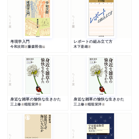
ちくま文庫
ちくま学芸文庫
考現学入門
レポートの組み立て方
今和次郎
藤森照信
木下是雄
著
編
著
ちくま文庫
ちくま文庫
身近な雑草の愉快な生きかた
身近な雑草の愉快な生きかた
三上修
稲垣栄洋
三上修
稲垣栄洋
著
著
著
著
ちくまプリマー新書
ちくま新書