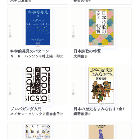
朱牟田夏雄
香西秀信
著
著
ちくま学芸文庫
ちくま学芸文庫
科学的発見のパターン
日本詩歌の特質
Ｎ．Ｒ．ハンソン
村上陽一郎
大岡信
著
訳
著
ちくま学芸文庫
ちくま学芸文庫
プロパガンダ入門
日本の歴史をよみなおす（全）
ネイサン・クリック
渡会圭子
網野善彦
著
訳
著