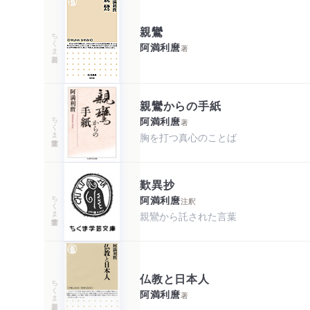
親鸞
ちくま新書
阿満利麿
著
親鸞からの手紙
ちくま学芸文庫
阿満利麿
著
胸を打つ真心のことば
歎異抄
ちくま学芸文庫
阿満利麿
注釈
親鸞から託された言葉
仏教と日本人
ちくま新書
阿満利麿
著