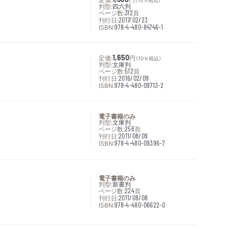
判型:
四六判
ページ数:
312
頁
刊行日:
2017/02/23
ISBN:
978-4-480-84746-1
定価:
1,650
円
（10％税込）
判型:
文庫判
ページ数:
512
頁
刊行日:
2016/02/09
ISBN:
978-4-480-09713-2
電子書籍のみ
判型:
文庫判
ページ数:
256
頁
刊行日:
2011/08/09
ISBN:
978-4-480-09396-7
電子書籍のみ
判型:
新書判
ページ数:
224
頁
刊行日:
2011/08/08
ISBN:
978-4-480-06622-0