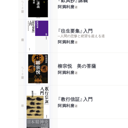
ちくま学芸文庫
阿満利麿
著
『往生要集』入門
─人間の悲惨と絶望を超える道
阿満利麿
著
柳宗悦 美の菩薩
ちくま学芸文庫
阿満利麿
著
『教行信証』入門
阿満利麿
著