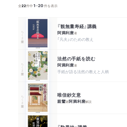
1
20
─
全
22
件中
件を表示
『観無量寿経』講義
ちくま学芸文庫
阿満利麿
著
「凡夫」のための教え
法然の手紙を読む
ちくま学芸文庫
阿満利麿
著
唯信鈔文意
ちくま学芸文庫
親鸞
阿満利麿
著
解説
『歎異抄』講義