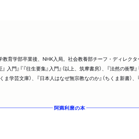
都大学教育学部卒業後、NHK入局。社会教養部チーフ・ディレ
 入門』『『往生要集』入門』（以上、筑摩書房）、『法然の衝撃』
ちくま学芸文庫）、『日本人はなぜ無宗教なのか』（ちくま新書）
阿満利麿
の本