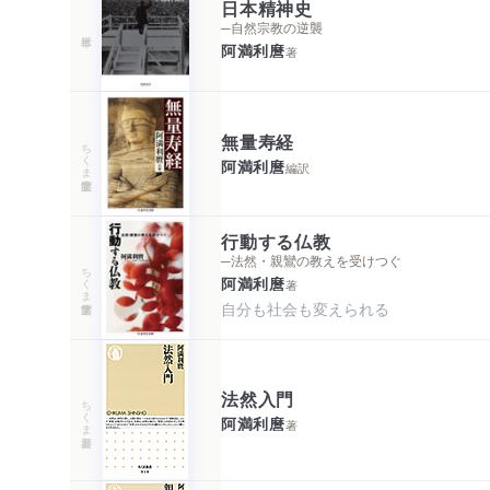
日本精神史
─自然宗教の逆襲
阿満利麿
著
無量寿経
ちくま学芸文庫
阿満利麿
編訳
行動する仏教
─法然・親鸞の教えを受けつぐ
ちくま学芸文庫
阿満利麿
著
自分も社会も変えられる
法然入門
ちくま新書
阿満利麿
著