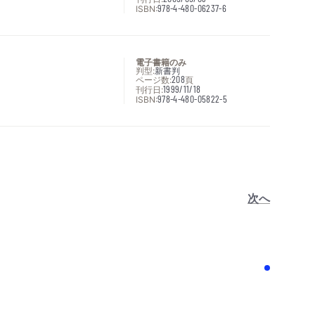
ISBN:
978-4-480-06237-6
電子書籍のみ
判型:
新書判
ページ数:
208
頁
刊行日:
1999/11/18
ISBN:
978-4-480-05822-5
次へ
！