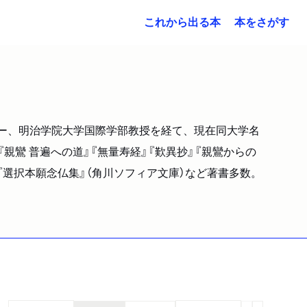
これから出る本
本をさがす
クター、明治学院大学国際学部教授を経て、現在同大学名
『親鸞 普遍への道』『無量寿経』『歎異抄』『親鸞からの
、『選択本願念仏集』（角川ソフィア文庫）など著書多数。