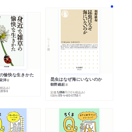
ちくま新書
の愉快な生きかた
昆虫はなぜ海にいないのか
栄洋
著
朝野維起
著
％税込み）
42819-6
定価:
円
（10％税込み）
1,056
ISBN:
978-4-480-07756-1