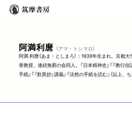
阿満利麿
（アマ・トシマロ）
阿満 利麿（あま・としまろ）：1939年生まれ。京
誉教授、連続無窮の会同人。『日本精神史』『『教行信証』
手紙』『『歎異抄』講義』『法然の手紙を読む』（以上、