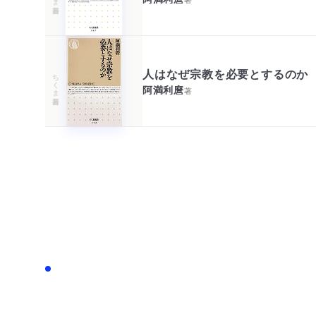
人はなぜ宗教を必要とするのか
ちくま新書
阿満利麿
著