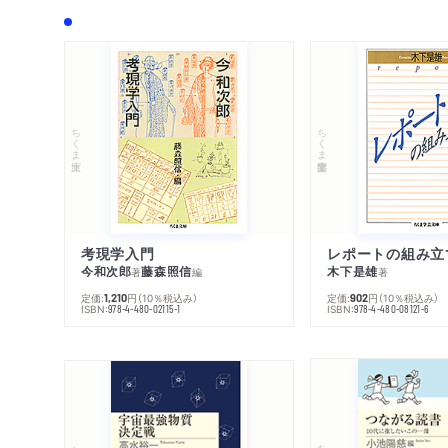
ちくま文庫
ちくま学芸文庫
考現学入門
レポートの組み立
今和次郎
藤森照信
木下是雄
著
編
著
定価:
円
（10％税込み）
定価:
円
（10％税込み）
1,210
902
ISBN:
ISBN:
978-4-480-02115-1
978-4-480-08121-6