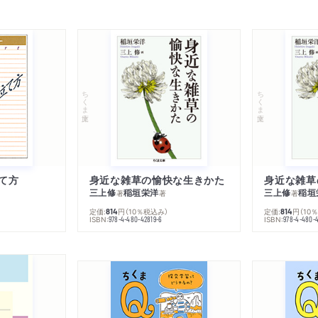
ちくま文庫
ちくま文庫
て方
身近な雑草の愉快な生きかた
身近な雑草
三上修
稲垣栄洋
三上修
稲垣
著
著
著
定価:
円
（10％税込み）
定価:
円
（10
814
814
ISBN:
ISBN:
978-4-480-42819-6
978-4-480-