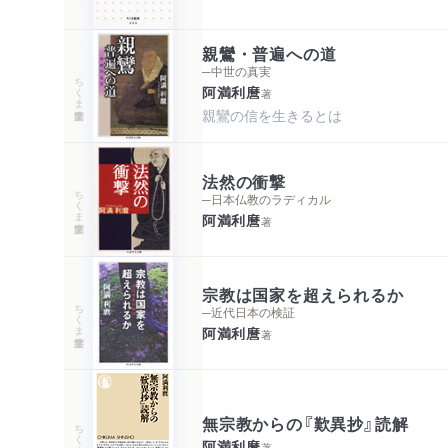
親鸞・普遍への道
─中世の真実
ちくま学芸文庫
阿満利麿
著
親鸞の信を生きるとは
法然の衝撃
ちくま学芸文庫
─日本仏教のラディカル
阿満利麿
著
宗教は国家を超えられるか
ちくま学芸文庫
─近代日本の検証
阿満利麿
著
無宗教からの『歎異抄』読解
ちくま新書
阿満利麿
著