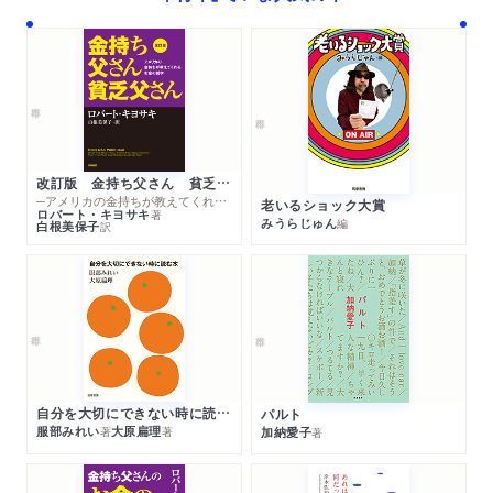
改訂版 金持ち父さん 貧乏父さん
─アメリカの金持ちが教えてくれるお金の哲学
老いるショック大賞
ロバート・キヨサキ
著
みうらじゅん
編
白根美保子
訳
自分を大切にできない時に読む本
パルト
服部みれい
大原扁理
加納愛子
著
著
著