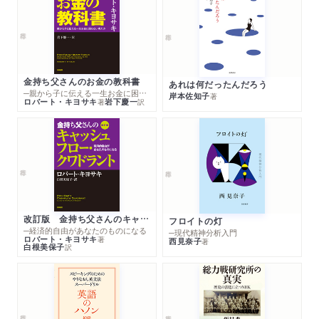
金持ち父さんのお金の教科書
あれは何だったんだろう
─親から子に伝える一生お金に困らない考え方
岸本佐知子
著
ロバート・キヨサキ
岩下慶一
著
訳
改訂版 金持ち父さんのキャッシュフロー・クワドラント
フロイトの灯
─経済的自由があなたのものになる
─現代精神分析入門
ロバート・キヨサキ
著
西見奈子
著
白根美保子
訳