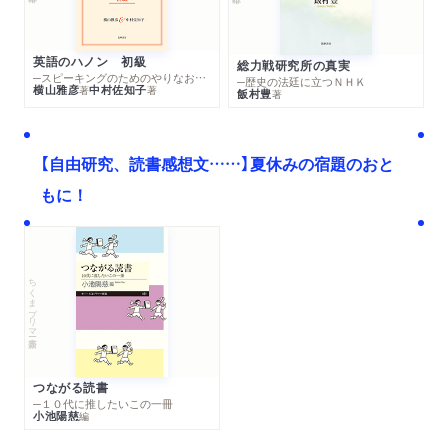
英語のハノン 初級
総力戦研究所の真実
─スピーキングのためのやりなおし英文法スーパードリル
─歴史の法廷に立つＮＨＫ
横山雅彦
中村佐知子
著
著
飯村豊
著
【自由研究、読書感想文……】夏休みの宿題のおと
もに！
ちくまプリマー新書
つながる読書
─１０代に推したいこの一冊
小池陽慈
編