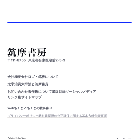
〒111-8755
東京都台東区蔵前2-5-3
会社概要
会社ロゴ・銘板について
太宰治賞
太宰治と筑摩書房
お問い合わせ
著作権について
出版目録
ソーシャルメディア
リンク集
サイトマップ
webちくま
ちくまの教科書
プライバシーポリシー
教科書採択の公正確保に関する基本方針
免責事項