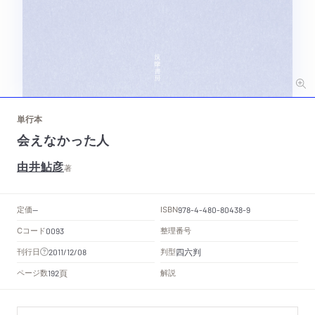
単行本
会えなかった人
由井鮎彦
著
定価
ISBN
--
978-4-480-80438-9
Cコード
整理番号
0093
四六判
刊行日
判型
2011/12/08
頁
ページ数
解説
192