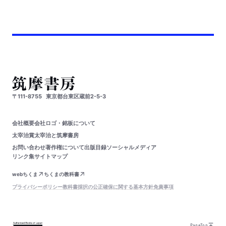
〒111-8755
東京都台東区蔵前2-5-3
会社概要
会社ロゴ・銘板について
太宰治賞
太宰治と筑摩書房
お問い合わせ
著作権について
出版目録
ソーシャルメディア
リンク集
サイトマップ
webちくま
ちくまの教科書
プライバシーポリシー
教科書採択の公正確保に関する基本方針
免責事項
PageTop