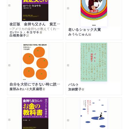
改訂版 金持ち父さん 貧乏父さん
─アメリカの金持ちが教えてくれるお金の哲学
老いるショック大賞
ロバート・キヨサキ
著
みうらじゅん
編
白根美保子
訳
自分を大切にできない時に読む本
パルト
服部みれい
大原扁理
加納愛子
著
著
著