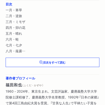
目次
一月・寒旱
二月・逆旅
三月・ミモザ
四月・卯の花
五月・晴れ
六月・蛙
七月・七夕
八月・薤露
九月・碧
目次をすべて読む
十月・帯結ぶ
十一月・空の暗さ
十二月・アラスカ
著作者プロフィール
一月・靴捨てる
福田和也
（ ふくだ・かずや ）
二月・膝痛む
1960－2024年、東京生まれ。文芸評論家。慶應義塾大学大学
三月・無花果
院修士課程修了。慶應義塾大学名誉教授。1992年『日本の家郷』
四月・薔薇
で第4回三島由紀夫賞を受賞。『甘美な人生』で平林たい子賞を
五月・マロニエ