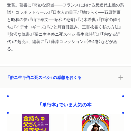
受賞。著書に『奇妙な廃墟――フランスにおける反近代主義の系
六月・龍舌蘭
譜とコラボラトゥール』『日本人の目玉』『地ひらく──石原莞爾
七月・地唄
と昭和の夢』『山下奉文──昭和の悲劇』『乃木希典』『作家の値う
八月・舟歌
ち』『イデオロギーズ』『ひと月百冊読み、三百枚書く私の方法』
九月・冷房
『贅沢な読書』『俗ニ生キ俗ニ死スベシ 俗生歳時記』『「内なる近
十月・玉砕
代」の超克』、編著に『江藤淳コレクション』（全4巻）などがあ
十一月
る。
心も空に
十二月・墓参
『俗ニ生キ俗ニ死スベシ』の感想をおくる
「単行本」でいま人気の本