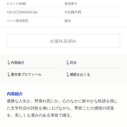
Cコード
整理番号
0095
四六判
刊行日
判型
2003/04/24
頁
ページ数
解説
208
出版社品切れ
内容紹介
目次
著作者プロフィール
感想をおくる
内容紹介
優雅な人生か、野垂れ死にか。心のなかに鮮やかな軌跡を残し
た文学作品や詩歌を掬い上げながら、季節ごとの感情の揺蕩
を、美しくも凄みのある筆致で綴る。