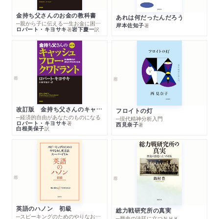
金持ち父さんのお金の教科書
あれは何だったんだろう
─親から子に伝える一生お金に困らない考え方
岸本佐知子
著
ロバート・キヨサキ
岩下慶一
著
訳
改訂版 金持ち父さんのキャッシュフロー・クワドラント
フロイトの灯
─経済的自由があなたのものになる
─現代精神分析入門
ロバート・キヨサキ
著
西見奈子
著
白根美保子
訳
英語のハノン 初級
総力戦研究所の真実
─スピーキングのためのやりなおし英文法スーパードリル
─歴史の法廷に立つＮＨＫ