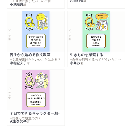
片岡則夫
著
─１０代に推したいこの一冊
小池陽慈
編
シリーズ・全集
シリーズ・全集
苦手から始める作文教室
生きものを探究する
─文章が書けたらいいことはある？
─自然を観察するってどういうこと？
津村記久子
小島渉
著
著
シリーズ・全集
７日でできるキャラクター創作入門
─想像って役立つの？
名取佐和子
著