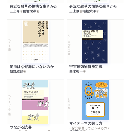
身近な雑草の愉快な生きかた
身近な雑草の愉快な生きかた
三上修
稲垣栄洋
三上修
稲垣栄洋
著
著
著
著
ちくまプリマー新書
ちくま新書
昆虫はなぜ海にいないのか
宇宙最強物質決定戦
朝野維起
高水裕一
著
著
ちくまプリマー新書
シリーズ・全集
マイテーマの探し方
つながる読書
─探究学習ってどうやるの？