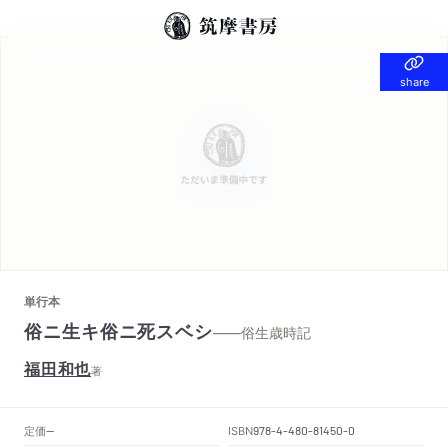
share
share
単行本
俗ニ生キ俗ニ死スベシ
——俗生歳時記
福田和也
著
定価
ISBN
--
978-4-480-81450-0