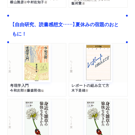
横山雅彦
中村佐知子
著
著
飯村豊
著
【自由研究、読書感想文……】夏休みの宿題のおと
もに！
ちくま文庫
ちくま学芸文庫
考現学入門
レポートの組み立て方
今和次郎
藤森照信
木下是雄
著
編
著
ちくま文庫
ちくま文庫