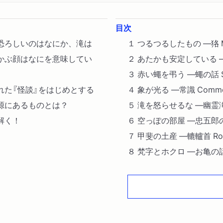
目次
恐ろしいのはなにか、滝は
１ つるつるしたもの ―狢 Mu
かぶ顔はなにを意味してい
２ あたかも安定している ―食人
３ 赤い蠅を弔う ―蠅の話 Stor
れた『怪談』をはじめとする
４ 象が光る ―常識 Common
根源にあるものとは？
５ 滝を怒らせるな ―幽霊滝の伝説 
解く！
６ 空っぽの部屋 ―忠五郎の話 Th
７ 甲斐の土産 ―轆轤首 Roku
８ 梵字とホクロ ―お亀の話 The
９ 代理人 ―生霊 Ikiryo ／死
10 なぞらえる人 ―鏡と鐘と Of a
11 掌に文字を書く ―お貞の話 T
12 嘲る顔 ―茶碗の中 In a C