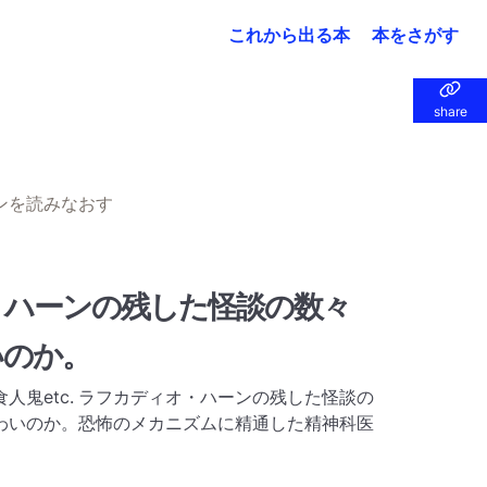
これから出る本
本をさがす
share
share
ンを読みなおす
・ハーンの残した怪談の数々
いのか。
人鬼etc. ラフカディオ・ハーンの残した怪談の
わいのか。恐怖のメカニズムに精通した精神科医