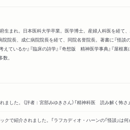
13 耳の行方 ―耳なし芳一の話 Th
14 予定調和 ―雪女 Yuki-O
16 死んだのは誰か ―青柳の話 T
、京都府生まれ。日本医科大学卒業。医学博士。産婦人科医を経
病院院長、成仁病院院長を経て、同院名誉院長。著書に『怪談の
補遺・雑稿
考えているか』『臨床の詩学』『奇想版 精神医学事典』『屋根裏
多数。
跋
れました。（評者：宮部みゆきさん）「精神科医 読み解く怖さ
ックで紹介されました。「ラフカディオ・ハーンの「怪談」は