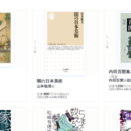
ちくま文庫
ちくま新書
内田百閒集
─冥途
内田百閒
佐
闇の日本美術
著
山本聡美
定価:
円
（1
1,320
著
ISBN:
978-4-480-
定価:
円
（10％税込み）
968
ISBN:
978-4-480-07168-2