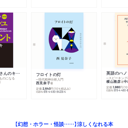
英語のハノ
改訂版 金持ち父さんのキャッシュフロー・クワドラント
フロイトの灯
ものになる
─現代精神分析入門
横山雅彦
中
著
著
西見奈子
著
定価:
円
（1
1,980
定価:
円
（10％税込み）
2,640
ISBN:
978-4-480-
）
ISBN:
978-4-480-84336-4
【幻想・ホラー・怪談……】涼しくなれる本