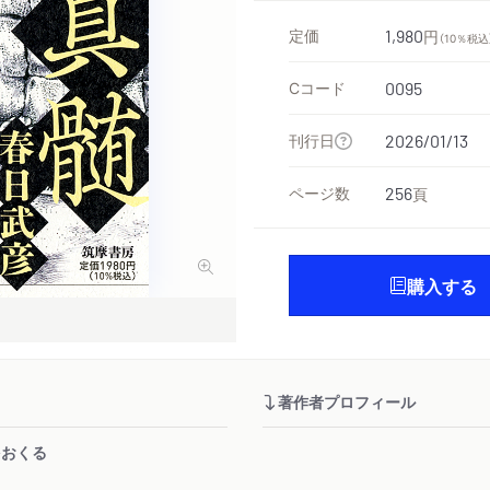
定価
1,980
円
（10％税込
Cコード
0095
刊行日
2026/01/13
ページ数
256
頁
購入する
著作者プロフィール
をおくる