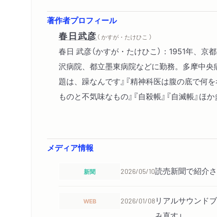
著作者プロフィール
春日武彦
（ かすが・たけひこ ）
春日 武彦（かすが・たけひこ）：1951年
沢病院、都立墨東病院などに勤務。多摩中央
題は、躁なんです』『精神科医は腹の底で何を
ものと不気味なもの』『自殺帳』『自滅帳』ほか
メディア情報
読売新聞で紹介さ
新聞
2026/05/10
リアルサウンドブ
WEB
2026/01/08
み直す」