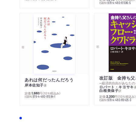
ISBN:
978-4-480-81596-5
あれは何だったんだろう
─経済的自由があなたの
岸本佐知子
著
ロバート・キヨサキ
白根美保子
訳
定価:
円
（10％税込み）
1,980
ISBN:
定価:
円
（10％税込み
978-4-480-81594-1
2,200
ISBN:
978-4-480-86425-3