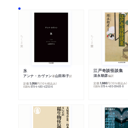
ちくま学芸文庫
ちくま文庫
江戸奇談怪談集
氷
須永朝彦
アンナ・カヴァン
山田和子
編訳
著
訳
定価:
円
（10％税込み）
1,980
定価:
円
（10％税込み）
1,056
ISBN:
978-4-480-09488-9
ISBN:
978-4-480-43250-6