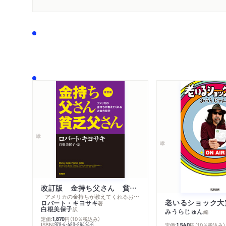
改訂版 金持ち父さん 貧乏父さん
─アメリカの金持ちが教えてくれるお金の哲学
老いるショック大
ロバート・キヨサキ
著
白根美保子
訳
みうらじゅん
編
定価:
円
（10％税込み）
1,870
ISBN:
978-4-480-86424-6
定価:
円
（10％税込み）
1,540