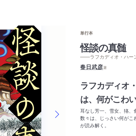
単行本
怪談の真髄
——ラフカディオ・ハー
春日武彦
著
ラフカディオ
は、何がこわ
耳なし芳一、雪女、狢、食
数々は、じっさい何がこ
Next slide
が読み解く。