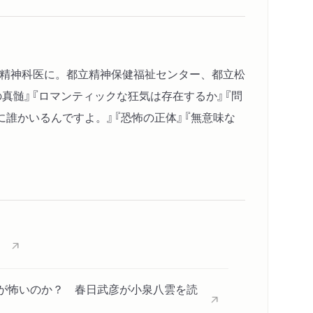
e Story of Miminashi -Hoichi
nna
15 ヒトダマ作戦 ―菊花の約(ちぎり) Of a Promise Kept
he Story of Aoyagi
て、精神科医に。都立精神保健福祉センター、都立松
真髄』『ロマンティックな狂気は存在するか』『問
に誰かいるんですよ。』『恐怖の正体』『無意味な
」
何が怖いのか？ 春日武彦が小泉八雲を読