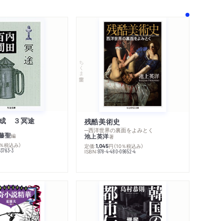
ちくま学芸文庫
成 ３冥途
残酷美術史
─西洋世界の裏面をよみとく
藤聖
編
池上英洋
著
0％税込み）
定価:
円
（10％税込み）
1,045
03763-3
ISBN:
978-4-480-09652-4