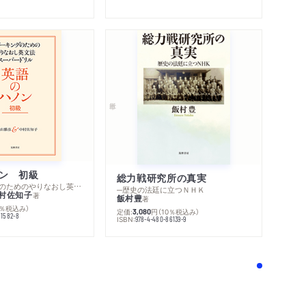
ン 初級
総力戦研究所の真実
─スピーキングのためのやりなおし英文法スーパードリル
─歴史の法廷に立つＮＨＫ
村佐知子
著
飯村豊
著
0％税込み）
定価:
円
（10％税込み）
3,080
81582-8
ISBN:
978-4-480-86139-9