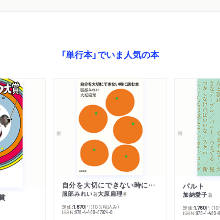
「単行本」でいま人気の本
自分を大切にできない時に読む本
パルト
服部みれい
大原扁理
加納愛子
著
著
著
賞
定価:
円
（10％税込み）
1,870
定価:
円
（1
1,760
ISBN:
978-4-480-87924-0
ISBN:
978-4-480-8