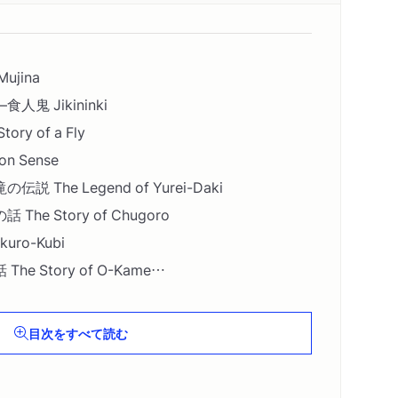
jina
鬼 Jikininki
y of a Fly
 Sense
The Legend of Yurei-Daki
e Story of Chugoro
ro-Kubi
 Story of O-Kame
霊 Shiryo
 Mirror and a Bell
目次をすべて読む
he Story of O-Tei
up of Tea