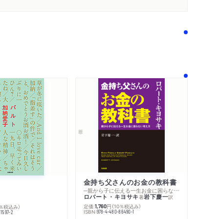
著作者プロフィール
メディア情報
シリーズ・関連本
感想をおくる
金持ち父さんのお金の教科書
─親から子に伝える一生お金に困らない考え方
ロバート・キヨサキ
岩下慶一
著
訳
定価:
円
（10％税込み）
0％税込み）
1,760
ISBN:
978-4-480-86490-1
1597-2